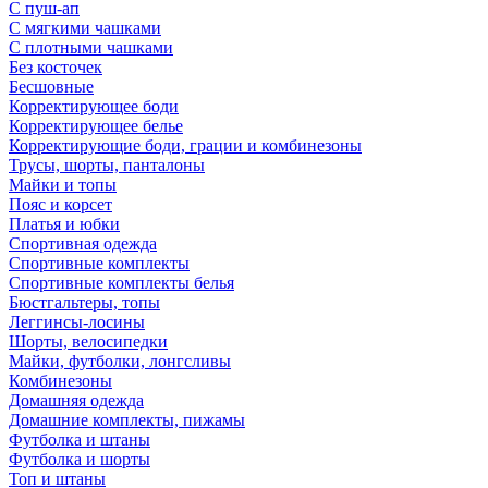
С пуш-ап
С мягкими чашками
С плотными чашками
Без косточек
Бесшовные
Корректирующее боди
Корректирующее белье
Корректирующие боди, грации и комбинезоны
Трусы, шорты, панталоны
Майки и топы
Пояс и корсет
Платья и юбки
Спортивная одежда
Спортивные комплекты
Спортивные комплекты белья
Бюстгальтеры, топы
Леггинсы-лосины
Шорты, велосипедки
Майки, футболки, лонгсливы
Комбинезоны
Домашняя одежда
Домашние комплекты, пижамы
Футболка и штаны
Футболка и шорты
Топ и штаны