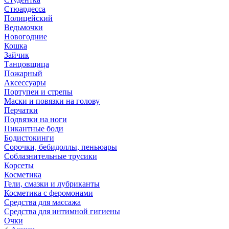
Стюардесса
Полицейский
Ведьмочки
Новогодние
Кошка
Зайчик
Танцовщица
Пожарный
Аксессуары
Портупеи и стрепы
Маски и повязки на голову
Перчатки
Подвязки на ноги
Пикантные боди
Бодистокинги
Сорочки, бебидоллы, пеньюары
Соблазнительные трусики
Корсеты
Косметика
Гели, смазки и лубриканты
Косметика с феромонами
Средства для массажа
Средства для интимной гигиены
Очки