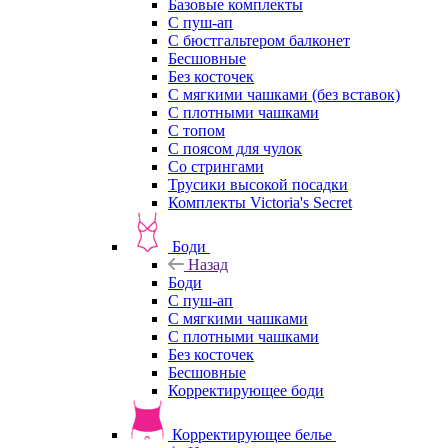
Базовые комплекты
С пуш-ап
С бюстгальтером балконет
Бесшовные
Без косточек
С мягкими чашками (без вставок)
С плотными чашками
С топом
С поясом для чулок
Со стрингами
Трусики высокой посадки
Комплекты Victoria's Secret
Боди
Назад
Боди
С пуш-ап
С мягкими чашками
С плотными чашками
Без косточек
Бесшовные
Корректирующее боди
Корректирующее белье