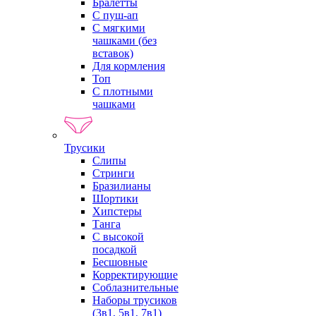
Бралетты
С пуш-ап
С мягкими
чашками (без
вставок)
Для кормления
Топ
С плотными
чашками
Трусики
Слипы
Стринги
Бразилианы
Шортики
Хипстеры
Танга
С высокой
посадкой
Бесшовные
Корректирующие
Соблазнительные
Наборы трусиков
(3в1, 5в1, 7в1)