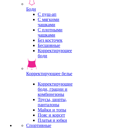
Боди
С пуш-ап
С мягкими
чашками
С плотными
чашками
Без косточек
Бесшовные
Корректирующее
боди
Корректирующее белье
Корректирующие
боди, грации и
комбинезоны
Трусы, шорты,
панталоны
Майки и топы
Пояс и корсет
Платья и юбки
Спортивные