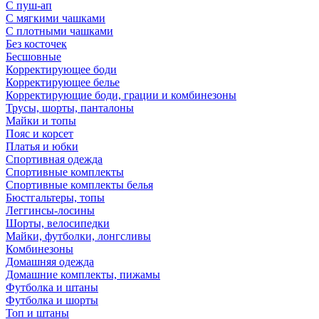
С пуш-ап
С мягкими чашками
С плотными чашками
Без косточек
Бесшовные
Корректирующее боди
Корректирующее белье
Корректирующие боди, грации и комбинезоны
Трусы, шорты, панталоны
Майки и топы
Пояс и корсет
Платья и юбки
Спортивная одежда
Спортивные комплекты
Спортивные комплекты белья
Бюстгальтеры, топы
Леггинсы-лосины
Шорты, велосипедки
Майки, футболки, лонгсливы
Комбинезоны
Домашняя одежда
Домашние комплекты, пижамы
Футболка и штаны
Футболка и шорты
Топ и штаны