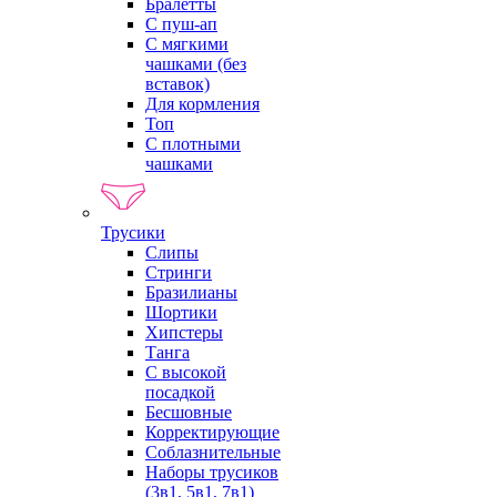
Бралетты
С пуш-ап
С мягкими
чашками (без
вставок)
Для кормления
Топ
С плотными
чашками
Трусики
Слипы
Стринги
Бразилианы
Шортики
Хипстеры
Танга
С высокой
посадкой
Бесшовные
Корректирующие
Соблазнительные
Наборы трусиков
(3в1, 5в1, 7в1)