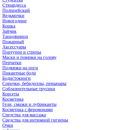
Стюардесса
Полицейский
Ведьмочки
Новогодние
Кошка
Зайчик
Танцовщица
Пожарный
Аксессуары
Портупеи и стрепы
Маски и повязки на голову
Перчатки
Подвязки на ноги
Пикантные боди
Бодистокинги
Сорочки, бебидоллы, пеньюары
Соблазнительные трусики
Корсеты
Косметика
Гели, смазки и лубриканты
Косметика с феромонами
Средства для массажа
Средства для интимной гигиены
Очки