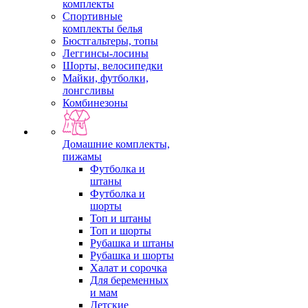
комплекты
Спортивные
комплекты белья
Бюстгальтеры, топы
Леггинсы-лосины
Шорты, велосипедки
Майки, футболки,
лонгсливы
Комбинезоны
Домашние комплекты,
пижамы
Футболка и
штаны
Футболка и
шорты
Топ и штаны
Топ и шорты
Рубашка и штаны
Рубашка и шорты
Халат и сорочка
Для беременных
и мам
Детские