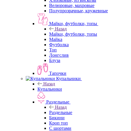
Хлопковые, из вискозы
Велюровые, махровые
Полупрозрачные, кружевные
Майки, футболки, топы
Назад
Майки, футболки, топы
Майка
Футболка
Топ
Лонгслив
Блуза
Тапочки
Купальники
Назад
Купальники
Раздельные
Назад
Раздельные
Бикини
Кроп топ
С шортами