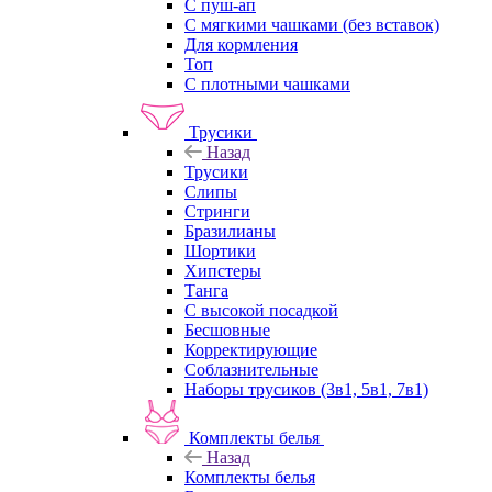
С пуш-ап
С мягкими чашками (без вставок)
Для кормления
Топ
С плотными чашками
Трусики
Назад
Трусики
Слипы
Стринги
Бразилианы
Шортики
Хипстеры
Танга
С высокой посадкой
Бесшовные
Корректирующие
Соблазнительные
Наборы трусиков (3в1, 5в1, 7в1)
Комплекты белья
Назад
Комплекты белья