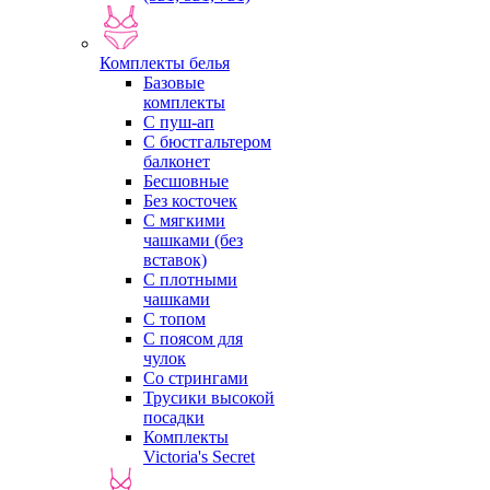
Комплекты белья
Базовые
комплекты
С пуш-ап
С бюстгальтером
балконет
Бесшовные
Без косточек
С мягкими
чашками (без
вставок)
С плотными
чашками
С топом
С поясом для
чулок
Со стрингами
Трусики высокой
посадки
Комплекты
Victoria's Secret