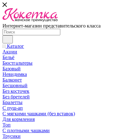
Интернет-магазин представительского класса
Каталог
Акции
Бельё
Бюстгальтеры
Базовый
Невидимка
Балконет
Бесшовный
Без косточек
Без бретелей
Бралетты
С пуш-ап
С мягкими чашками (без вставок)
Для кормления
Топ
С плотными чашками
Трусики