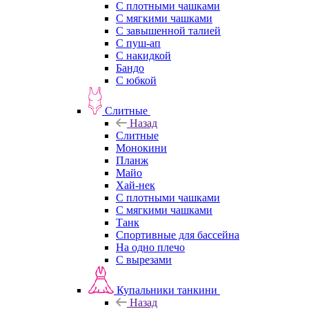
С плотными чашками
С мягкими чашками
С завышенной талией
С пуш-ап
С накидкой
Бандо
С юбкой
Слитные
Назад
Слитные
Монокини
Планж
Майо
Хай-нек
С плотными чашками
С мягкими чашками
Танк
Спортивные для бассейна
На одно плечо
С вырезами
Купальники танкини
Назад