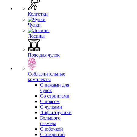
Колготки
Чулки
Лосины
Пояс для чулок
Соблазнительные
комплекты
С пажами для
чулок
Со стрингами
С поясом
С чулками
Лиф и трусики
Большого
размера
С юбочкой
С открытой