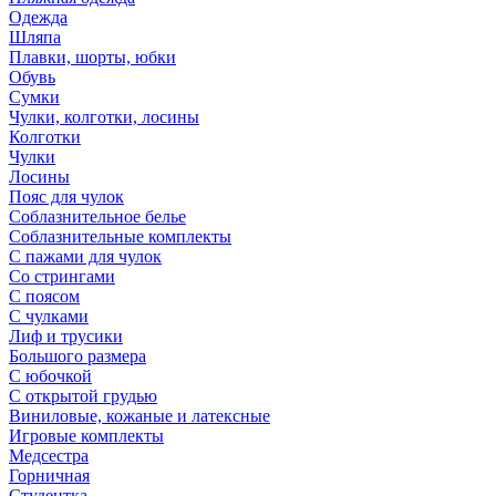
Одежда
Шляпа
Плавки, шорты, юбки
Обувь
Сумки
Чулки, колготки, лосины
Колготки
Чулки
Лосины
Пояс для чулок
Соблазнительное белье
Соблазнительные комплекты
С пажами для чулок
Со стрингами
С поясом
С чулками
Лиф и трусики
Большого размера
С юбочкой
С открытой грудью
Виниловые, кожаные и латексные
Игровые комплекты
Медсестра
Горничная
Студентка