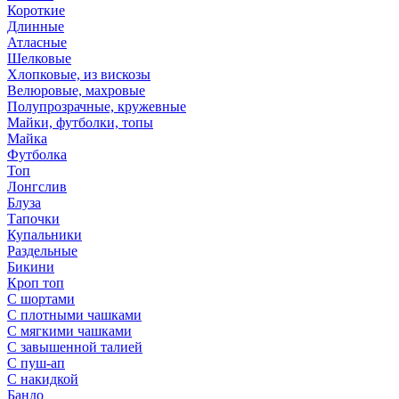
Короткие
Длинные
Атласные
Шелковые
Хлопковые, из вискозы
Велюровые, махровые
Полупрозрачные, кружевные
Майки, футболки, топы
Майка
Футболка
Топ
Лонгслив
Блуза
Тапочки
Купальники
Раздельные
Бикини
Кроп топ
С шортами
С плотными чашками
С мягкими чашками
С завышенной талией
С пуш-ап
С накидкой
Бандо