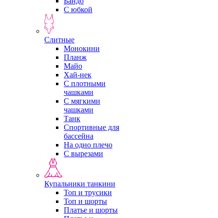
Бандо
С юбкой
Слитные
Монокини
Планж
Майо
Хай-нек
С плотными
чашками
С мягкими
чашками
Танк
Спортивные для
бассейна
На одно плечо
С вырезами
Купальники танкини
Топ и трусики
Топ и шорты
Платье и шорты