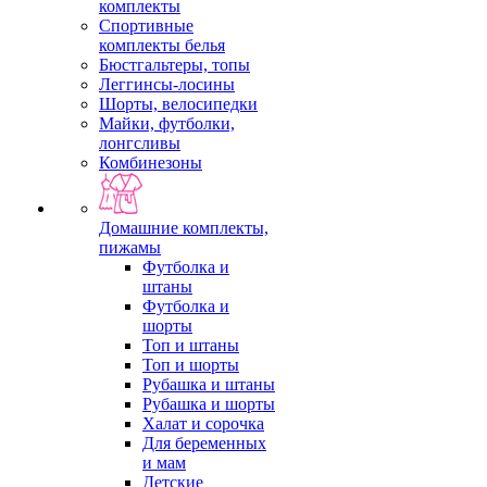
комплекты
Спортивные
комплекты белья
Бюстгальтеры, топы
Леггинсы-лосины
Шорты, велосипедки
Майки, футболки,
лонгсливы
Комбинезоны
Домашние комплекты,
пижамы
Футболка и
штаны
Футболка и
шорты
Топ и штаны
Топ и шорты
Рубашка и штаны
Рубашка и шорты
Халат и сорочка
Для беременных
и мам
Детские