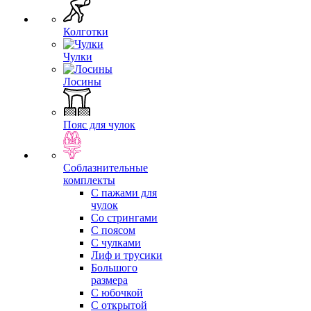
Колготки
Чулки
Лосины
Пояс для чулок
Соблазнительные
комплекты
С пажами для
чулок
Со стрингами
С поясом
С чулками
Лиф и трусики
Большого
размера
С юбочкой
С открытой