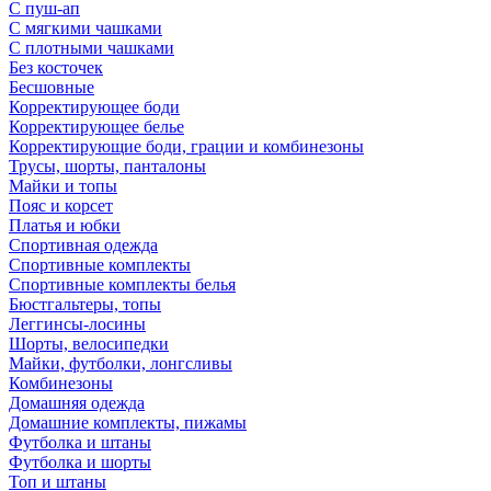
С пуш-ап
С мягкими чашками
С плотными чашками
Без косточек
Бесшовные
Корректирующее боди
Корректирующее белье
Корректирующие боди, грации и комбинезоны
Трусы, шорты, панталоны
Майки и топы
Пояс и корсет
Платья и юбки
Спортивная одежда
Спортивные комплекты
Спортивные комплекты белья
Бюстгальтеры, топы
Леггинсы-лосины
Шорты, велосипедки
Майки, футболки, лонгсливы
Комбинезоны
Домашняя одежда
Домашние комплекты, пижамы
Футболка и штаны
Футболка и шорты
Топ и штаны