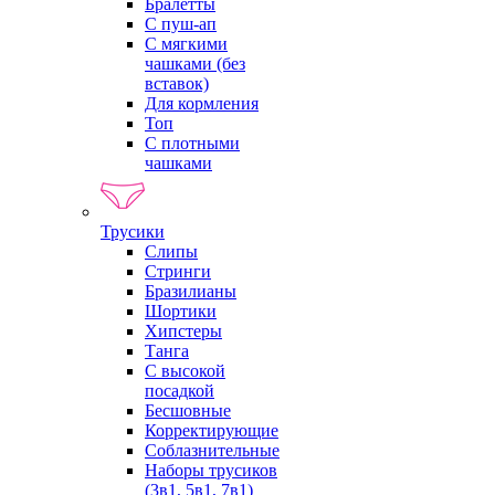
Бралетты
С пуш-ап
С мягкими
чашками (без
вставок)
Для кормления
Топ
С плотными
чашками
Трусики
Слипы
Стринги
Бразилианы
Шортики
Хипстеры
Танга
С высокой
посадкой
Бесшовные
Корректирующие
Соблазнительные
Наборы трусиков
(3в1, 5в1, 7в1)