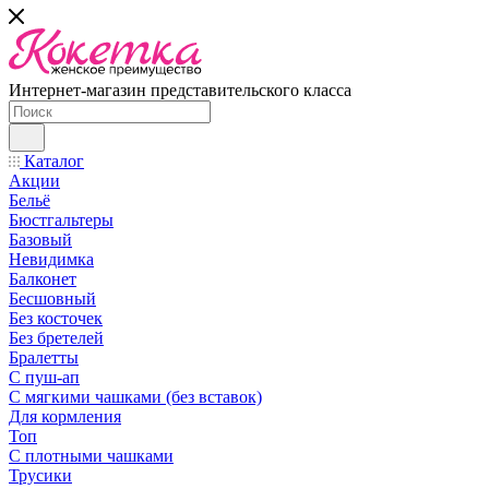
Интернет-магазин представительского класса
Каталог
Акции
Бельё
Бюстгальтеры
Базовый
Невидимка
Балконет
Бесшовный
Без косточек
Без бретелей
Бралетты
С пуш-ап
С мягкими чашками (без вставок)
Для кормления
Топ
С плотными чашками
Трусики