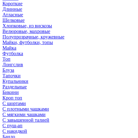
Короткие
Длинные
Атласные
Шелковые
Хлопковые, из вискозы
Велюровые, махровые
Полупрозрачные, кружевные
Майки, футболки, топы
Майка
Футболка
Топ
Лонгслив
Блуза
Тапочки
Купальники
Раздельные
Бикини
Кроп топ
С шортами
С плотными чашками
С мягкими чашками
С завышенной талией
С пуш-ап
С накидкой
Бандо