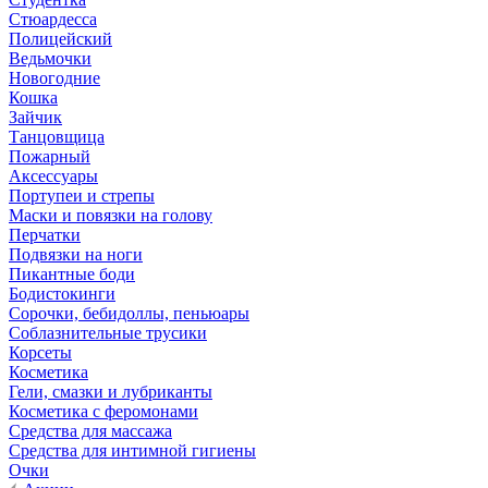
Стюардесса
Полицейский
Ведьмочки
Новогодние
Кошка
Зайчик
Танцовщица
Пожарный
Аксессуары
Портупеи и стрепы
Маски и повязки на голову
Перчатки
Подвязки на ноги
Пикантные боди
Бодистокинги
Сорочки, бебидоллы, пеньюары
Соблазнительные трусики
Корсеты
Косметика
Гели, смазки и лубриканты
Косметика с феромонами
Средства для массажа
Средства для интимной гигиены
Очки