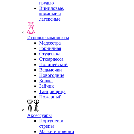
грудью
Виниловые,
кожаные и
латексные
Игровые комплекты
Медсестра
Горничная
Студентка
Стюардесса
Полицейский
Ведьмочки
Новогодние
Кошка
Зайчик
Танцовщица
Пожарный
Аксессуары
Портупеи и
стрепы
Маски и повязки