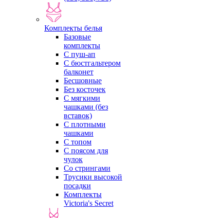
Комплекты белья
Базовые
комплекты
С пуш-ап
С бюстгальтером
балконет
Бесшовные
Без косточек
С мягкими
чашками (без
вставок)
С плотными
чашками
С топом
С поясом для
чулок
Со стрингами
Трусики высокой
посадки
Комплекты
Victoria's Secret