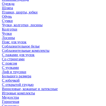
Одежда
Шляпа
Плавки, шорты, юбки
Обувь
Сумки
Чулки, колготки, лосины
Колготки
Чулки
Лосины
Пояс для чулок
Соблазнительное белье
Соблазнительные комплекты
С пажами для чулок
Со стрингами
С поясом
С чулками
Лиф и трусики
Большого размера
С юбочкой
С открытой грудью
Виниловые, кожаные и латексные
Игровые комплекты
Медсестра
Горничная
Студентка