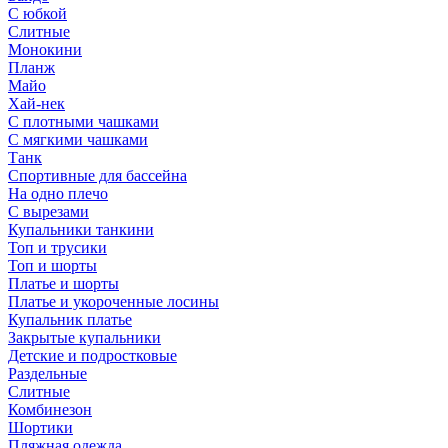
С юбкой
Слитные
Монокини
Планж
Майо
Хай-нек
С плотными чашками
С мягкими чашками
Танк
Спортивные для бассейна
На одно плечо
С вырезами
Купальники танкини
Топ и трусики
Топ и шорты
Платье и шорты
Платье и укороченные лосины
Купальник платье
Закрытые купальники
Детские и подростковые
Раздельные
Слитные
Комбинезон
Шортики
Пляжная одежда