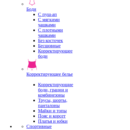
Боди
С пуш-ап
С мягкими
чашками
С плотными
чашками
Без косточек
Бесшовные
Корректирующее
боди
Корректирующее белье
Корректирующие
боди, грации и
комбинезоны
Трусы, шорты,
панталоны
Майки и топы
Пояс и корсет
Платья и юбки
Спортивные