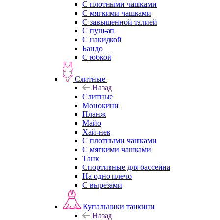
С плотными чашками
С мягкими чашками
С завышенной талией
С пуш-ап
С накидкой
Бандо
С юбкой
Слитные
Назад
Слитные
Монокини
Планж
Майо
Хай-нек
С плотными чашками
С мягкими чашками
Танк
Спортивные для бассейна
На одно плечо
С вырезами
Купальники танкини
Назад