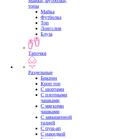
Майки, футболки,
топы
Майка
Футболка
Топ
Лонгслив
Блуза
Тапочки
Раздельные
Бикини
Кроп топ
С шортами
С плотными
чашками
С мягкими
чашками
С завышенной
талией
С пуш-ап
С накидкой