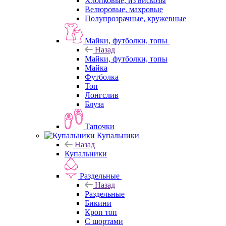
Хлопковые, из вискозы
Велюровые, махровые
Полупрозрачные, кружевные
Майки, футболки, топы
Назад
Майки, футболки, топы
Майка
Футболка
Топ
Лонгслив
Блуза
Тапочки
Купальники
Назад
Купальники
Раздельные
Назад
Раздельные
Бикини
Кроп топ
С шортами