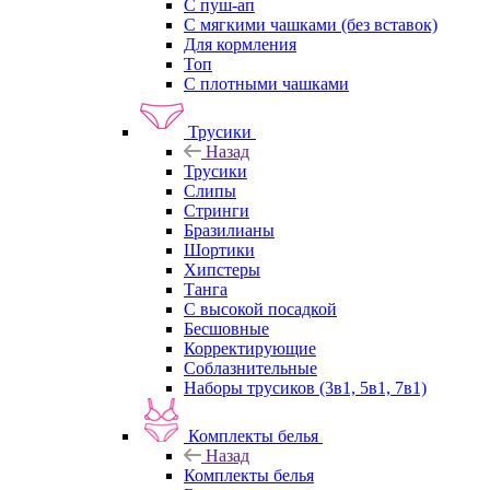
С пуш-ап
С мягкими чашками (без вставок)
Для кормления
Топ
С плотными чашками
Трусики
Назад
Трусики
Слипы
Стринги
Бразилианы
Шортики
Хипстеры
Танга
С высокой посадкой
Бесшовные
Корректирующие
Соблазнительные
Наборы трусиков (3в1, 5в1, 7в1)
Комплекты белья
Назад
Комплекты белья