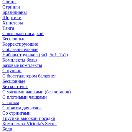
Слипы
Стринги
Бразилианы
Шортики
Хипстеры
Танга
С высокой посадкой
Бесшовные
Корректирующие
Соблазнительные
Наборы трусиков (3в1, 5в1, 7в1)
Комплекты белья
Базовые комплекты
С пуш-ап
С бюстгальтером балконет
Бесшовные
Без косточек
С мягкими чашками (без вставок)
С плотными чашками
С топом
С поясом для чулок
Со стрингами
Трусики высокой посадки
Комплекты Victoria's Secret
Боди