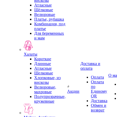
вискозы
Атласные
Шёлковые
Велюровые
Платье, рубашка
Комбинация, под
платье
Для беременных
и мам
Халаты
Короткие
Длинные
Доставка и
Атласные
оплата
Шелковые
О ма
Оплата
Хлопковые, из
Оплата
вискозы
по
Велюровые,
Акции
Единому
махровые
QR
Полупрозрачные,
Доставка
кружевные
Обмен и
возврат