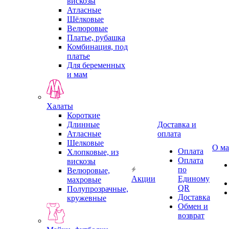
вискозы
Атласные
Шёлковые
Велюровые
Платье, рубашка
Комбинация, под
платье
Для беременных
и мам
Халаты
Короткие
Длинные
Доставка и
Атласные
оплата
Шелковые
О ма
Оплата
Хлопковые, из
Оплата
вискозы
по
Велюровые,
Акции
Единому
махровые
QR
Полупрозрачные,
Доставка
кружевные
Обмен и
возврат