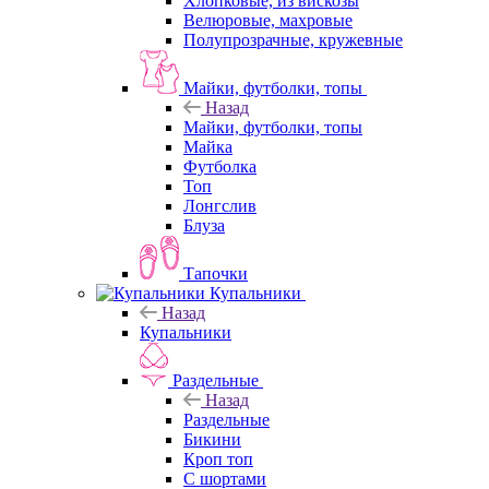
Хлопковые, из вискозы
Велюровые, махровые
Полупрозрачные, кружевные
Майки, футболки, топы
Назад
Майки, футболки, топы
Майка
Футболка
Топ
Лонгслив
Блуза
Тапочки
Купальники
Назад
Купальники
Раздельные
Назад
Раздельные
Бикини
Кроп топ
С шортами