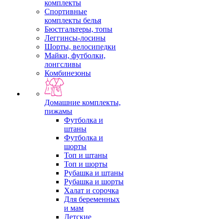
комплекты
Спортивные
комплекты белья
Бюстгальтеры, топы
Леггинсы-лосины
Шорты, велосипедки
Майки, футболки,
лонгсливы
Комбинезоны
Домашние комплекты,
пижамы
Футболка и
штаны
Футболка и
шорты
Топ и штаны
Топ и шорты
Рубашка и штаны
Рубашка и шорты
Халат и сорочка
Для беременных
и мам
Детские