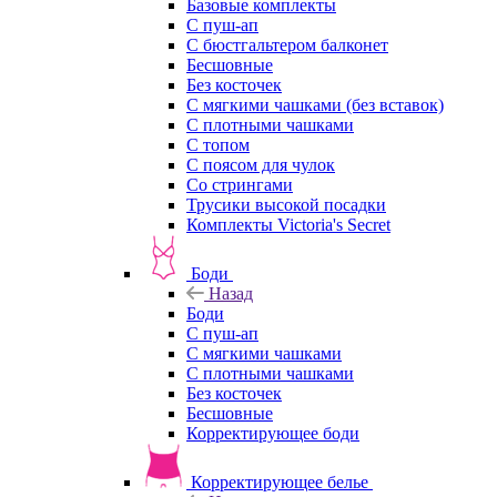
Базовые комплекты
С пуш-ап
С бюстгальтером балконет
Бесшовные
Без косточек
С мягкими чашками (без вставок)
С плотными чашками
С топом
С поясом для чулок
Со стрингами
Трусики высокой посадки
Комплекты Victoria's Secret
Боди
Назад
Боди
С пуш-ап
С мягкими чашками
С плотными чашками
Без косточек
Бесшовные
Корректирующее боди
Корректирующее белье