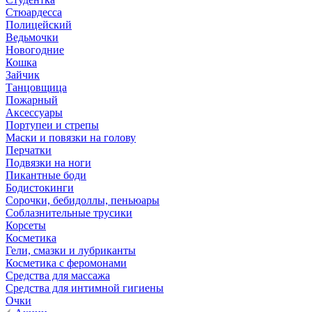
Стюардесса
Полицейский
Ведьмочки
Новогодние
Кошка
Зайчик
Танцовщица
Пожарный
Аксессуары
Портупеи и стрепы
Маски и повязки на голову
Перчатки
Подвязки на ноги
Пикантные боди
Бодистокинги
Сорочки, бебидоллы, пеньюары
Соблазнительные трусики
Корсеты
Косметика
Гели, смазки и лубриканты
Косметика с феромонами
Средства для массажа
Средства для интимной гигиены
Очки