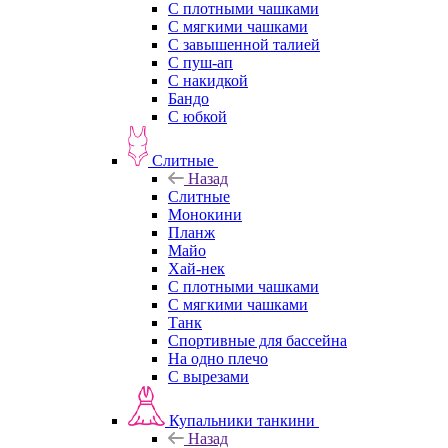
С плотными чашками
С мягкими чашками
С завышенной талией
С пуш-ап
С накидкой
Бандо
С юбкой
Слитные
Назад
Слитные
Монокини
Планж
Майо
Хай-нек
С плотными чашками
С мягкими чашками
Танк
Спортивные для бассейна
На одно плечо
С вырезами
Купальники танкини
Назад