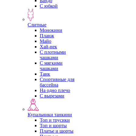
Бандо
С юбкой
Слитные
Монокини
Планж
Майо
Хай-нек
С плотными
чашками
С мягкими
чашками
Танк
Спортивные для
бассейна
На одно плечо
С вырезами
Купальники танкини
Топ и трусики
Топ и шорты
Платье и шорты