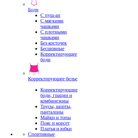
Боди
С пуш-ап
С мягкими
чашками
С плотными
чашками
Без косточек
Бесшовные
Корректирующее
боди
Корректирующее белье
Корректирующие
боди, грации и
комбинезоны
Трусы, шорты,
панталоны
Майки и топы
Пояс и корсет
Платья и юбки
Спортивные