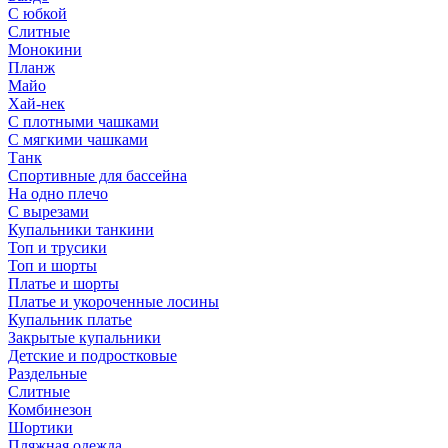
С юбкой
Слитные
Монокини
Планж
Майо
Хай-нек
С плотными чашками
С мягкими чашками
Танк
Спортивные для бассейна
На одно плечо
С вырезами
Купальники танкини
Топ и трусики
Топ и шорты
Платье и шорты
Платье и укороченные лосины
Купальник платье
Закрытые купальники
Детские и подростковые
Раздельные
Слитные
Комбинезон
Шортики
Пляжная одежда