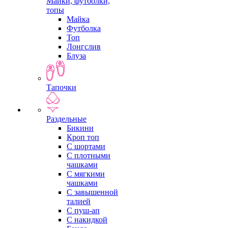
Майки, футболки,
топы
Майка
Футболка
Топ
Лонгслив
Блуза
Тапочки
Раздельные
Бикини
Кроп топ
С шортами
С плотными
чашками
С мягкими
чашками
С завышенной
талией
С пуш-ап
С накидкой