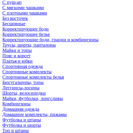
С пуш-ап
С мягкими чашками
С плотными чашками
Без косточек
Бесшовные
Корректирующее боди
Корректирующее белье
Корректирующие боди, грации и комбинезоны
Трусы, шорты, панталоны
Майки и топы
Пояс и корсет
Платья и юбки
Спортивная одежда
Спортивные комплекты
Спортивные комплекты белья
Бюстгальтеры, топы
Леггинсы-лосины
Шорты, велосипедки
Майки, футболки, лонгсливы
Комбинезоны
Домашняя одежда
Домашние комплекты, пижамы
Футболка и штаны
Футболка и шорты
Топ и штаны