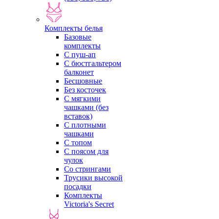
Комплекты белья
Базовые
комплекты
С пуш-ап
С бюстгальтером
балконет
Бесшовные
Без косточек
С мягкими
чашками (без
вставок)
С плотными
чашками
С топом
С поясом для
чулок
Со стрингами
Трусики высокой
посадки
Комплекты
Victoria's Secret