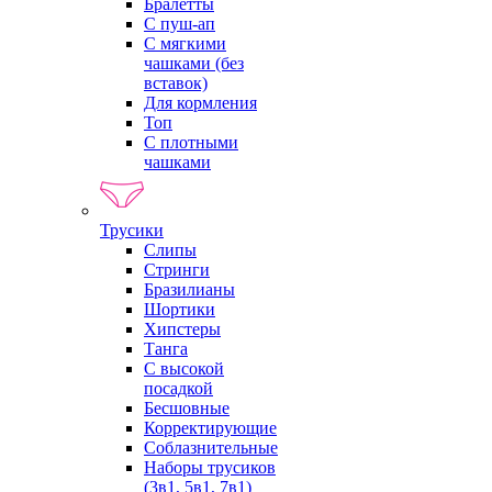
Бралетты
С пуш-ап
С мягкими
чашками (без
вставок)
Для кормления
Топ
С плотными
чашками
Трусики
Слипы
Стринги
Бразилианы
Шортики
Хипстеры
Танга
С высокой
посадкой
Бесшовные
Корректирующие
Соблазнительные
Наборы трусиков
(3в1, 5в1, 7в1)