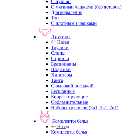
С пуш-ап
С мягкими чашками (без вставок)
Для кормления
Топ
С плотными чашками
Трусики
Назад
Трусики
Слипы
Стринги
Бразилианы
Шортики
Хипстеры
Танга
С высокой посадкой
Бесшовные
Корректирующие
Соблазнительные
Наборы трусиков (3в1, 5в1, 7в1)
Комплекты белья
Назад
Комплекты белья