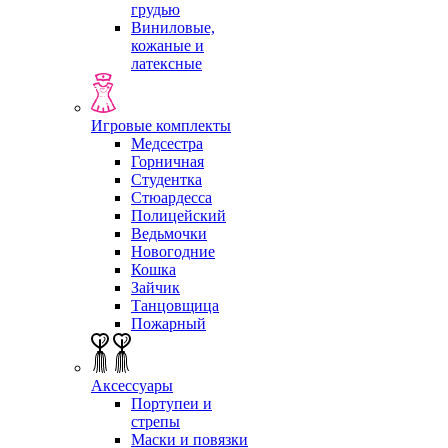
грудью
Виниловые,
кожаные и
латексные
Игровые комплекты
Медсестра
Горничная
Студентка
Стюардесса
Полицейский
Ведьмочки
Новогодние
Кошка
Зайчик
Танцовщица
Пожарный
Аксессуары
Портупеи и
стрепы
Маски и повязки