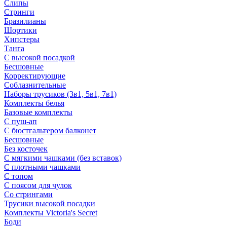
Слипы
Стринги
Бразилианы
Шортики
Хипстеры
Танга
С высокой посадкой
Бесшовные
Корректирующие
Соблазнительные
Наборы трусиков (3в1, 5в1, 7в1)
Комплекты белья
Базовые комплекты
С пуш-ап
С бюстгальтером балконет
Бесшовные
Без косточек
С мягкими чашками (без вставок)
С плотными чашками
С топом
С поясом для чулок
Со стрингами
Трусики высокой посадки
Комплекты Victoria's Secret
Боди