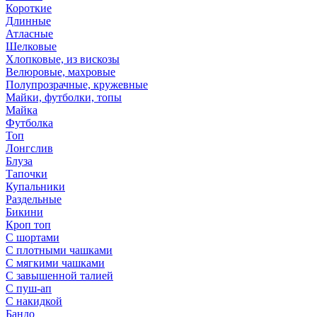
Короткие
Длинные
Атласные
Шелковые
Хлопковые, из вискозы
Велюровые, махровые
Полупрозрачные, кружевные
Майки, футболки, топы
Майка
Футболка
Топ
Лонгслив
Блуза
Тапочки
Купальники
Раздельные
Бикини
Кроп топ
С шортами
С плотными чашками
С мягкими чашками
С завышенной талией
С пуш-ап
С накидкой
Бандо