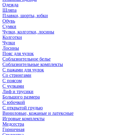
Одежда
Шляпа
Плавки, шорты, юбки
Обувь
Сумки
Чулки, колготки, лосины
Колготки
Чулки
Лосины
Пояс для чулок
Соблазнительное белье
Соблазнительные комплекты
С пажами для чулок
Со стрингами
С поясом
С чулками
Лиф и трусики
Большого размера
С юбочкой
С открытой грудью
Виниловые, кожаные и латексные
Игровые комплекты
Медсестра
Горничная
Студентка