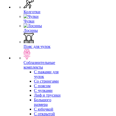
Колготки
Чулки
Лосины
Пояс для чулок
Соблазнительные
комплекты
С пажами для
чулок
Со стрингами
С поясом
С чулками
Лиф и трусики
Большого
размера
С юбочкой
С открытой