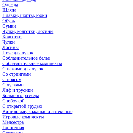
Одежда
Шляпа
Плавки, шорты, юбки
Обувь
Сумки
Чулки, колготки, лосины
Колготки
Чулки
Лосины
Пояс для чулок
Соблазнительное белье
Соблазнительные комплекты
С пажами для чулок
Со стрингами
С поясом
С чулками
Лиф и трусики
Большого размера
С юбочкой
С открытой грудью
Виниловые, кожаные и латексные
Игровые комплекты
Медсестра
Горничная
Студентка