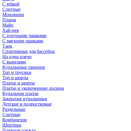
С юбкой
Слитные
Монокини
Планж
Майо
Хай-нек
С плотными чашками
С мягкими чашками
Танк
Спортивные для бассейна
На одно плечо
С вырезами
Купальники танкини
Топ и трусики
Топ и шорты
Платье и шорты
Платье и укороченные лосины
Купальник платье
Закрытые купальники
Детские и подростковые
Раздельные
Слитные
Комбинезон
Шортики
Пляжная одежда