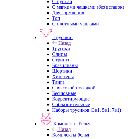
С пуш-ап
С мягкими чашками (без вставок)
Для кормления
Топ
С плотными чашками
Трусики
Назад
Трусики
Слипы
Стринги
Бразилианы
Шортики
Хипстеры
Танга
С высокой посадкой
Бесшовные
Корректирующие
Соблазнительные
Наборы трусиков (3в1, 5в1, 7в1)
Комплекты белья
Назад
Комплекты белья