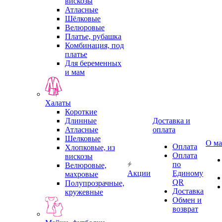
вискозы
Атласные
Шёлковые
Велюровые
Платье, рубашка
Комбинация, под
платье
Для беременных
и мам
Халаты
Короткие
Длинные
Доставка и
Атласные
оплата
Шелковые
О ма
Оплата
Хлопковые, из
Оплата
вискозы
по
Велюровые,
Акции
Единому
махровые
QR
Полупрозрачные,
Доставка
кружевные
Обмен и
возврат