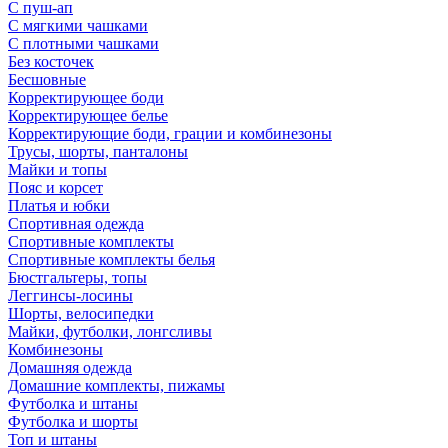
С пуш-ап
С мягкими чашками
С плотными чашками
Без косточек
Бесшовные
Корректирующее боди
Корректирующее белье
Корректирующие боди, грации и комбинезоны
Трусы, шорты, панталоны
Майки и топы
Пояс и корсет
Платья и юбки
Спортивная одежда
Спортивные комплекты
Спортивные комплекты белья
Бюстгальтеры, топы
Леггинсы-лосины
Шорты, велосипедки
Майки, футболки, лонгсливы
Комбинезоны
Домашняя одежда
Домашние комплекты, пижамы
Футболка и штаны
Футболка и шорты
Топ и штаны