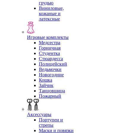
грудью
Виниловые,
кожаные и
латексные
Игровые комплекты
Медсестра
Горничная
Студентка
Стюардесса
Полицейский
Ведьмочки
Новогодние
Кошка
Зайчик
Танцовщица
Пожарный
Аксессуары
Портупеи и
стрепы
Маски и повязки