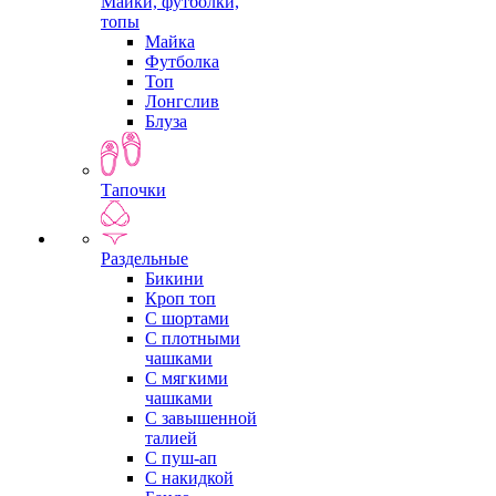
Майки, футболки,
топы
Майка
Футболка
Топ
Лонгслив
Блуза
Тапочки
Раздельные
Бикини
Кроп топ
С шортами
С плотными
чашками
С мягкими
чашками
С завышенной
талией
С пуш-ап
С накидкой