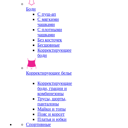
Боди
С пуш-ап
С мягкими
чашками
С плотными
чашками
Без косточек
Бесшовные
Корректирующее
боди
Корректирующее белье
Корректирующие
боди, грации и
комбинезоны
Трусы, шорты,
панталоны
Майки и топы
Пояс и корсет
Платья и юбки
Спортивные