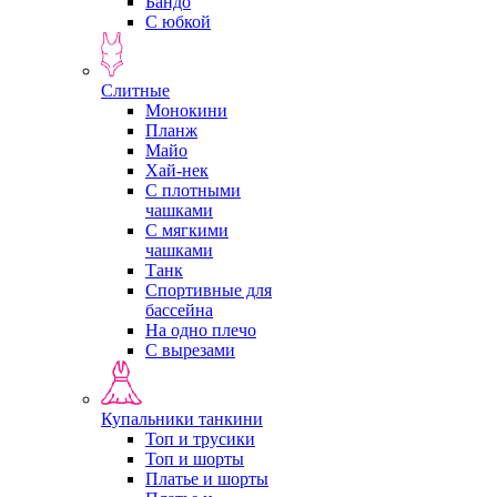
Бандо
С юбкой
Слитные
Монокини
Планж
Майо
Хай-нек
С плотными
чашками
С мягкими
чашками
Танк
Спортивные для
бассейна
На одно плечо
С вырезами
Купальники танкини
Топ и трусики
Топ и шорты
Платье и шорты