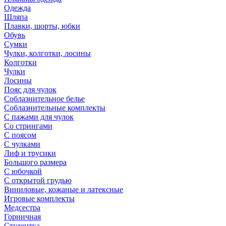
Одежда
Шляпа
Плавки, шорты, юбки
Обувь
Сумки
Чулки, колготки, лосины
Колготки
Чулки
Лосины
Пояс для чулок
Соблазнительное белье
Соблазнительные комплекты
С пажами для чулок
Со стрингами
С поясом
С чулками
Лиф и трусики
Большого размера
С юбочкой
С открытой грудью
Виниловые, кожаные и латексные
Игровые комплекты
Медсестра
Горничная
Студентка