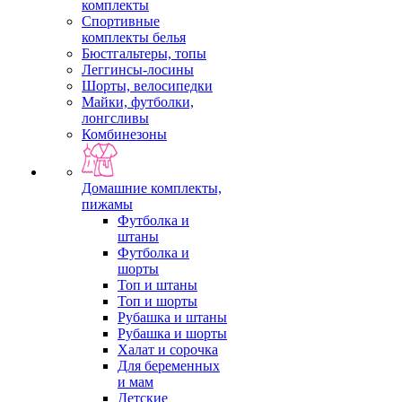
комплекты
Спортивные
комплекты белья
Бюстгальтеры, топы
Леггинсы-лосины
Шорты, велосипедки
Майки, футболки,
лонгсливы
Комбинезоны
Домашние комплекты,
пижамы
Футболка и
штаны
Футболка и
шорты
Топ и штаны
Топ и шорты
Рубашка и штаны
Рубашка и шорты
Халат и сорочка
Для беременных
и мам
Детские