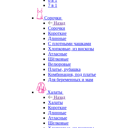
6 в 1
7 в 1
Сорочки
Назад
Сорочки
Короткие
Длинные
С плотными чашками
Хлопковые, из вискозы
Атласные
Шёлковые
Велюровые
Платье, рубашка
Комбинация, под платье
Для беременных и мам
Халаты
Назад
Халаты
Короткие
Длинные
Атласные
Шелковые