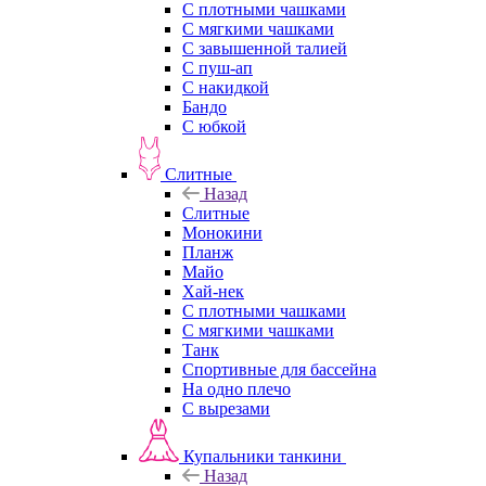
С плотными чашками
С мягкими чашками
С завышенной талией
С пуш-ап
С накидкой
Бандо
С юбкой
Слитные
Назад
Слитные
Монокини
Планж
Майо
Хай-нек
С плотными чашками
С мягкими чашками
Танк
Спортивные для бассейна
На одно плечо
С вырезами
Купальники танкини
Назад