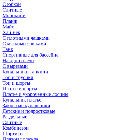
С юбкой
Слитные
Монокини
Планж
Майо
Хай-нек
С плотными чашками
С мягкими чашками
Танк
Спортивные для бассейна
На одно плечо
С вырезами
Купальники танкини
Топ и трусики
Топ и шорты
Платье и шорты
Платье и укороченные лосины
Купальник платье
Закрытые купальники
Детские и подростковые
Раздельные
Слитные
Комбинезон
Шортики
Пляжная одежда