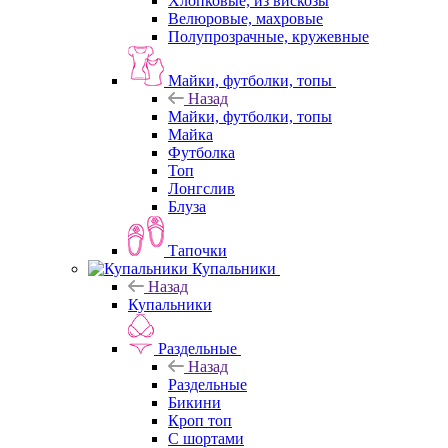
Хлопковые, из вискозы
Велюровые, махровые
Полупрозрачные, кружевные
Майки, футболки, топы
Назад
Майки, футболки, топы
Майка
Футболка
Топ
Лонгслив
Блуза
Тапочки
Купальники
Назад
Купальники
Раздельные
Назад
Раздельные
Бикини
Кроп топ
С шортами