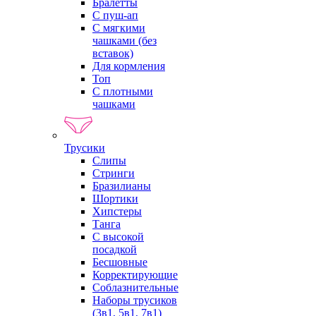
Бралетты
С пуш-ап
С мягкими
чашками (без
вставок)
Для кормления
Топ
С плотными
чашками
Трусики
Слипы
Стринги
Бразилианы
Шортики
Хипстеры
Танга
С высокой
посадкой
Бесшовные
Корректирующие
Соблазнительные
Наборы трусиков
(3в1, 5в1, 7в1)