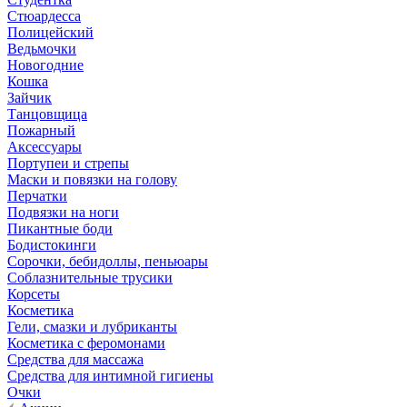
Стюардесса
Полицейский
Ведьмочки
Новогодние
Кошка
Зайчик
Танцовщица
Пожарный
Аксессуары
Портупеи и стрепы
Маски и повязки на голову
Перчатки
Подвязки на ноги
Пикантные боди
Бодистокинги
Сорочки, бебидоллы, пеньюары
Соблазнительные трусики
Корсеты
Косметика
Гели, смазки и лубриканты
Косметика с феромонами
Средства для массажа
Средства для интимной гигиены
Очки