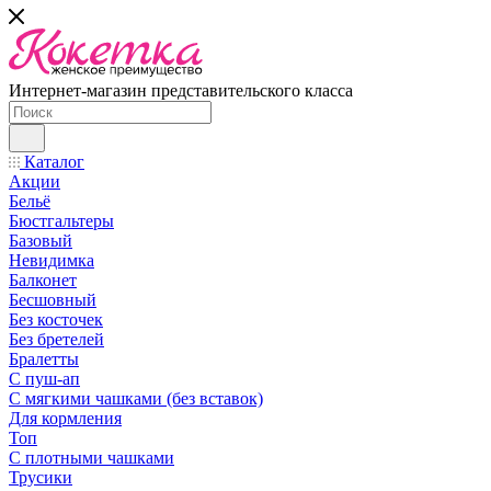
Интернет-магазин представительского класса
Каталог
Акции
Бельё
Бюстгальтеры
Базовый
Невидимка
Балконет
Бесшовный
Без косточек
Без бретелей
Бралетты
С пуш-ап
С мягкими чашками (без вставок)
Для кормления
Топ
С плотными чашками
Трусики