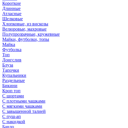
Короткие
Длинные
Атласные
Шелковые
Хлопковые, из вискозы
Велюровые, махровые
Полупрозрачные, кружевные
Майки, футболки, топы
Майка
Футболка
Топ
Лонгслив
Блуза
Тапочки
Купальники
Раздельные
Бикини
Кроп топ
С шортами
С плотными чашками
С мягкими чашками
С завышенной талией
С пуш-ап
С накидкой
Бандо