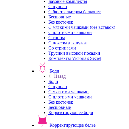
Базовые комплекты
С пуш-ап
С бюстгальтером балконет
Бесшовные
Без косточек
С мягкими чашками (без вставок)
С плотными чашками
С топом
С поясом для чулок
Со стрингами
Трусики высокой посадки
Комплекты Victoria's Secret
Боди
Назад
Боди
С пуш-ап
С мягкими чашками
С плотными чашками
Без косточек
Бесшовные
Корректирующее боди
Корректирующее белье