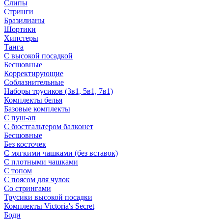
Слипы
Стринги
Бразилианы
Шортики
Хипстеры
Танга
С высокой посадкой
Бесшовные
Корректирующие
Соблазнительные
Наборы трусиков (3в1, 5в1, 7в1)
Комплекты белья
Базовые комплекты
С пуш-ап
С бюстгальтером балконет
Бесшовные
Без косточек
С мягкими чашками (без вставок)
С плотными чашками
С топом
С поясом для чулок
Со стрингами
Трусики высокой посадки
Комплекты Victoria's Secret
Боди