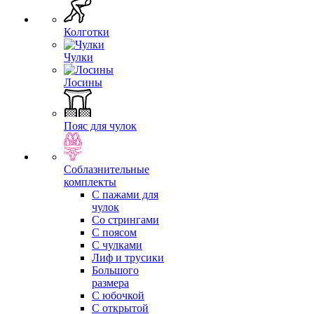
Колготки
Чулки
Лосины
Пояс для чулок
Соблазнительные
комплекты
С пажами для
чулок
Со стрингами
С поясом
С чулками
Лиф и трусики
Большого
размера
С юбочкой
С открытой