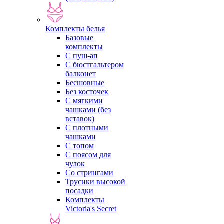
Комплекты белья
Базовые
комплекты
С пуш-ап
С бюстгальтером
балконет
Бесшовные
Без косточек
С мягкими
чашками (без
вставок)
С плотными
чашками
С топом
С поясом для
чулок
Со стрингами
Трусики высокой
посадки
Комплекты
Victoria's Secret