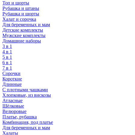
Топ и шорты
Рубашка и штаны
Рубашка и шорты
Халат и сорочка
Для беременных и мам
Детские комплекты
Мужские комплекты
Домашние наборы
3 в 1
4 в 1
5 в 1
6 в 1
7 в 1
Сорочки
Короткие
Длинные
С плотными чашками
Хлопковые, из вискозы
Атласные
Шёлковые
Велюровые
Платье, рубашка
Комбинация, под платье
Для беременных и мам
Халаты