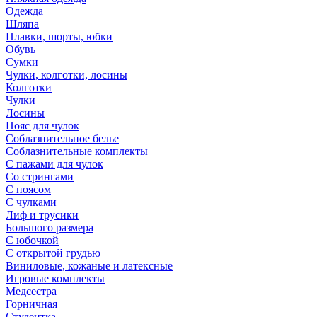
Одежда
Шляпа
Плавки, шорты, юбки
Обувь
Сумки
Чулки, колготки, лосины
Колготки
Чулки
Лосины
Пояс для чулок
Соблазнительное белье
Соблазнительные комплекты
С пажами для чулок
Со стрингами
С поясом
С чулками
Лиф и трусики
Большого размера
С юбочкой
С открытой грудью
Виниловые, кожаные и латексные
Игровые комплекты
Медсестра
Горничная
Студентка