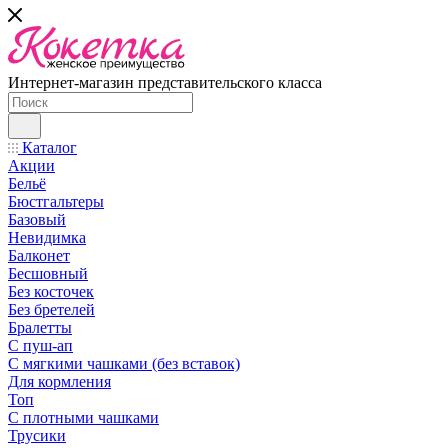
Интернет-магазин представительского класса
Каталог
Акции
Бельё
Бюстгальтеры
Базовый
Невидимка
Балконет
Бесшовный
Без косточек
Без бретелей
Бралетты
С пуш-ап
С мягкими чашками (без вставок)
Для кормления
Топ
С плотными чашками
Трусики