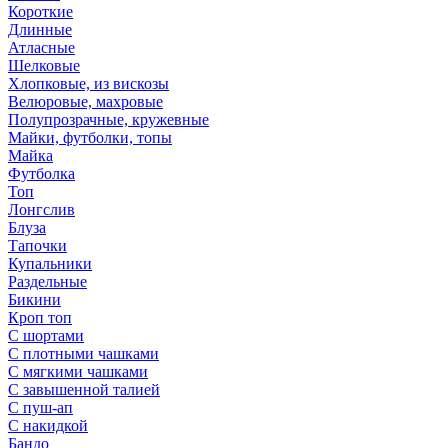
Короткие
Длинные
Атласные
Шелковые
Хлопковые, из вискозы
Велюровые, махровые
Полупрозрачные, кружевные
Майки, футболки, топы
Майка
Футболка
Топ
Лонгслив
Блуза
Тапочки
Купальники
Раздельные
Бикини
Кроп топ
С шортами
С плотными чашками
С мягкими чашками
С завышенной талией
С пуш-ап
С накидкой
Бандо