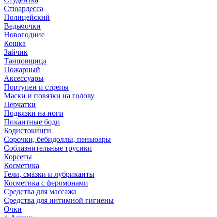
Стюардесса
Полицейский
Ведьмочки
Новогодние
Кошка
Зайчик
Танцовщица
Пожарный
Аксессуары
Портупеи и стрепы
Маски и повязки на голову
Перчатки
Подвязки на ноги
Пикантные боди
Бодистокинги
Сорочки, бебидоллы, пеньюары
Соблазнительные трусики
Корсеты
Косметика
Гели, смазки и лубриканты
Косметика с феромонами
Средства для массажа
Средства для интимной гигиены
Очки