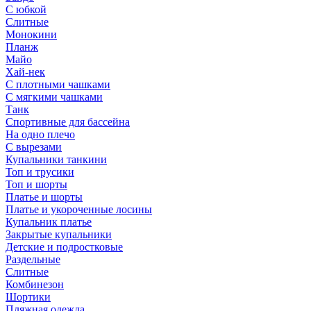
С юбкой
Слитные
Монокини
Планж
Майо
Хай-нек
С плотными чашками
С мягкими чашками
Танк
Спортивные для бассейна
На одно плечо
С вырезами
Купальники танкини
Топ и трусики
Топ и шорты
Платье и шорты
Платье и укороченные лосины
Купальник платье
Закрытые купальники
Детские и подростковые
Раздельные
Слитные
Комбинезон
Шортики
Пляжная одежда