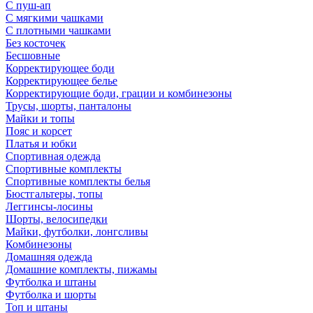
С пуш-ап
С мягкими чашками
С плотными чашками
Без косточек
Бесшовные
Корректирующее боди
Корректирующее белье
Корректирующие боди, грации и комбинезоны
Трусы, шорты, панталоны
Майки и топы
Пояс и корсет
Платья и юбки
Спортивная одежда
Спортивные комплекты
Спортивные комплекты белья
Бюстгальтеры, топы
Леггинсы-лосины
Шорты, велосипедки
Майки, футболки, лонгсливы
Комбинезоны
Домашняя одежда
Домашние комплекты, пижамы
Футболка и штаны
Футболка и шорты
Топ и штаны