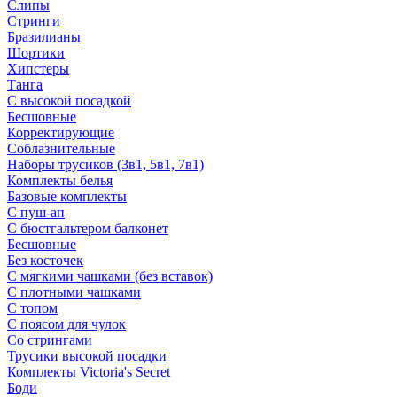
Слипы
Стринги
Бразилианы
Шортики
Хипстеры
Танга
С высокой посадкой
Бесшовные
Корректирующие
Соблазнительные
Наборы трусиков (3в1, 5в1, 7в1)
Комплекты белья
Базовые комплекты
С пуш-ап
С бюстгальтером балконет
Бесшовные
Без косточек
С мягкими чашками (без вставок)
С плотными чашками
С топом
С поясом для чулок
Со стрингами
Трусики высокой посадки
Комплекты Victoria's Secret
Боди