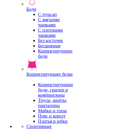
Боди
С пуш-ап
С мягкими
чашками
С плотными
чашками
Без косточек
Бесшовные
Корректирующее
боди
Корректирующее белье
Корректирующие
боди, грации и
комбинезоны
Трусы, шорты,
панталоны
Майки и топы
Пояс и корсет
Платья и юбки
Спортивные