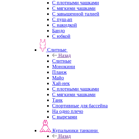
С плотными чашками
С мягкими чашками
С завышенной талией
С пуш-ап
С накидкой
Бандо
С юбкой
Слитные
Назад
Слитные
Монокини
Планж
Майо
Хай-нек
С плотными чашками
С мягкими чашками
Танк
Спортивные для бассейна
На одно плечо
С вырезами
Купальники танкини
Назад