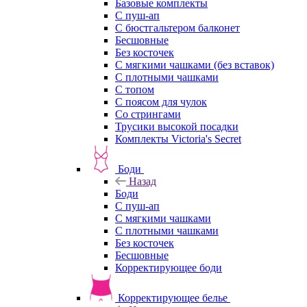
Базовые комплекты
С пуш-ап
С бюстгальтером балконет
Бесшовные
Без косточек
С мягкими чашками (без вставок)
С плотными чашками
С топом
С поясом для чулок
Со стрингами
Трусики высокой посадки
Комплекты Victoria's Secret
Боди
Назад
Боди
С пуш-ап
С мягкими чашками
С плотными чашками
Без косточек
Бесшовные
Корректирующее боди
Корректирующее белье