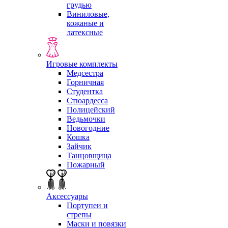
грудью
Виниловые,
кожаные и
латексные
Игровые комплекты
Медсестра
Горничная
Студентка
Стюардесса
Полицейский
Ведьмочки
Новогодние
Кошка
Зайчик
Танцовщица
Пожарный
Аксессуары
Портупеи и
стрепы
Маски и повязки