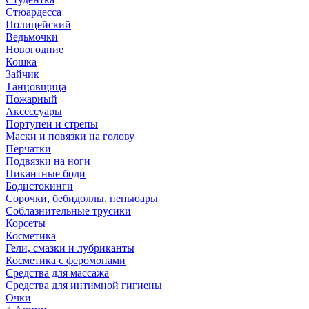
Стюардесса
Полицейский
Ведьмочки
Новогодние
Кошка
Зайчик
Танцовщица
Пожарный
Аксессуары
Портупеи и стрепы
Маски и повязки на голову
Перчатки
Подвязки на ноги
Пикантные боди
Бодистокинги
Сорочки, бебидоллы, пеньюары
Соблазнительные трусики
Корсеты
Косметика
Гели, смазки и лубриканты
Косметика с феромонами
Средства для массажа
Средства для интимной гигиены
Очки