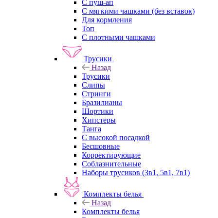
С пуш-ап
С мягкими чашками (без вставок)
Для кормления
Топ
С плотными чашками
Трусики
Назад
Трусики
Слипы
Стринги
Бразилианы
Шортики
Хипстеры
Танга
С высокой посадкой
Бесшовные
Корректирующие
Соблазнительные
Наборы трусиков (3в1, 5в1, 7в1)
Комплекты белья
Назад
Комплекты белья