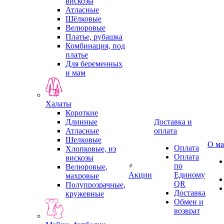
вискозы
Атласные
Шёлковые
Велюровые
Платье, рубашка
Комбинация, под
платье
Для беременных
и мам
Халаты
Короткие
Длинные
Доставка и
Атласные
оплата
Шелковые
О ма
Оплата
Хлопковые, из
Оплата
вискозы
по
Велюровые,
Акции
Единому
махровые
QR
Полупрозрачные,
Доставка
кружевные
Обмен и
возврат