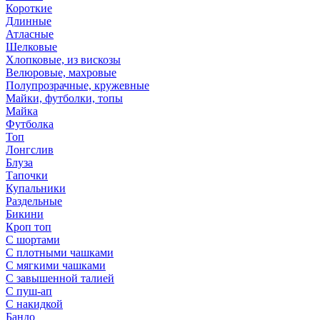
Короткие
Длинные
Атласные
Шелковые
Хлопковые, из вискозы
Велюровые, махровые
Полупрозрачные, кружевные
Майки, футболки, топы
Майка
Футболка
Топ
Лонгслив
Блуза
Тапочки
Купальники
Раздельные
Бикини
Кроп топ
С шортами
С плотными чашками
С мягкими чашками
С завышенной талией
С пуш-ап
С накидкой
Бандо