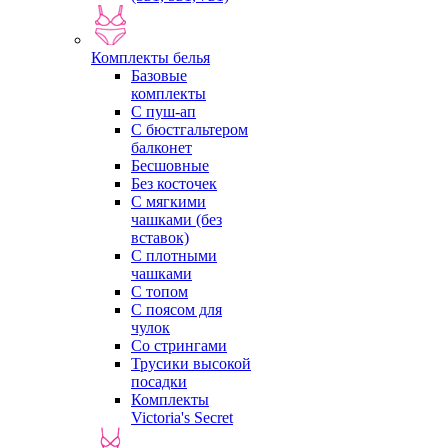
Комплекты белья
Базовые
комплекты
С пуш-ап
С бюстгальтером
балконет
Бесшовные
Без косточек
С мягкими
чашками (без
вставок)
С плотными
чашками
С топом
С поясом для
чулок
Со стрингами
Трусики высокой
посадки
Комплекты
Victoria's Secret