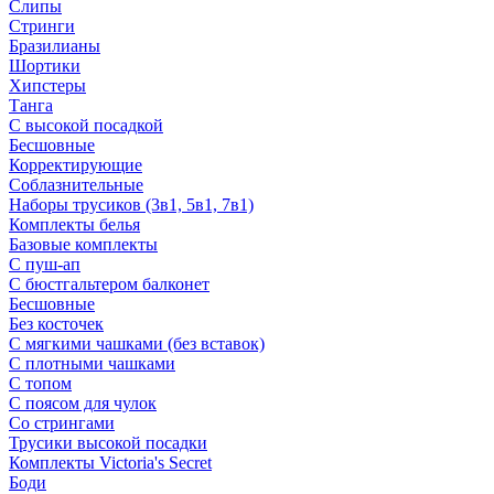
Слипы
Стринги
Бразилианы
Шортики
Хипстеры
Танга
С высокой посадкой
Бесшовные
Корректирующие
Соблазнительные
Наборы трусиков (3в1, 5в1, 7в1)
Комплекты белья
Базовые комплекты
С пуш-ап
С бюстгальтером балконет
Бесшовные
Без косточек
С мягкими чашками (без вставок)
С плотными чашками
С топом
С поясом для чулок
Со стрингами
Трусики высокой посадки
Комплекты Victoria's Secret
Боди