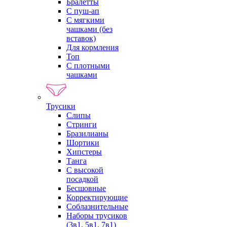
Бралетты
С пуш-ап
С мягкими
чашками (без
вставок)
Для кормления
Топ
С плотными
чашками
Трусики
Слипы
Стринги
Бразилианы
Шортики
Хипстеры
Танга
С высокой
посадкой
Бесшовные
Корректирующие
Соблазнительные
Наборы трусиков
(3в1, 5в1, 7в1)