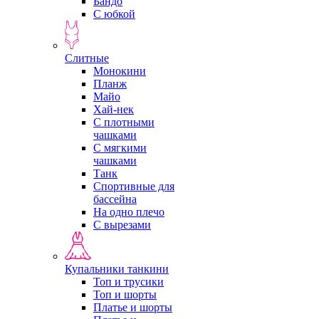
Бандо
С юбкой
Слитные
Монокини
Планж
Майо
Хай-нек
С плотными
чашками
С мягкими
чашками
Танк
Спортивные для
бассейна
На одно плечо
С вырезами
Купальники танкини
Топ и трусики
Топ и шорты
Платье и шорты