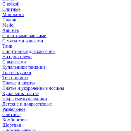
С юбкой
Слитные
Монокини
Планж
Майо
Хай-нек
С плотными чашками
С мягкими чашками
Танк
Спортивные для бассейна
На одно плечо
С вырезами
Купальники танкини
Топ и трусики
Топ и шорты
Платье и шорты
Платье и укороченные лосины
Купальник платье
Закрытые купальники
Детские и подростковые
Раздельные
Слитные
Комбинезон
Шортики
Пляжная одежда