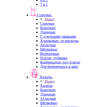
6 в 1
7 в 1
Сорочки
Назад
Сорочки
Короткие
Длинные
С плотными чашками
Хлопковые, из вискозы
Атласные
Шёлковые
Велюровые
Платье, рубашка
Комбинация, под платье
Для беременных и мам
Халаты
Назад
Халаты
Короткие
Длинные
Атласные
Шелковые