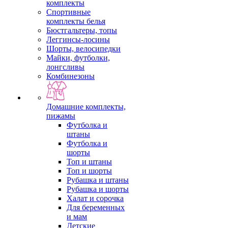
комплекты
Спортивные
комплекты белья
Бюстгальтеры, топы
Леггинсы-лосины
Шорты, велосипедки
Майки, футболки,
лонгсливы
Комбинезоны
Домашние комплекты,
пижамы
Футболка и
штаны
Футболка и
шорты
Топ и штаны
Топ и шорты
Рубашка и штаны
Рубашка и шорты
Халат и сорочка
Для беременных
и мам
Детские