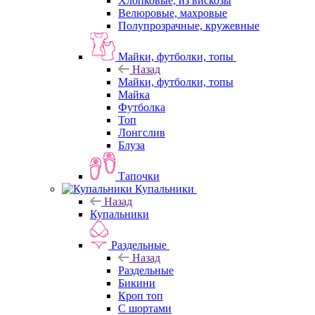
Хлопковые, из вискозы
Велюровые, махровые
Полупрозрачные, кружевные
Майки, футболки, топы
Назад
Майки, футболки, топы
Майка
Футболка
Топ
Лонгслив
Блуза
Тапочки
Купальники
Назад
Купальники
Раздельные
Назад
Раздельные
Бикини
Кроп топ
С шортами