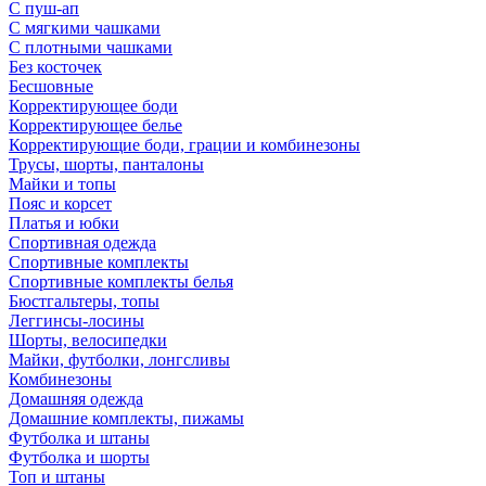
С пуш-ап
С мягкими чашками
С плотными чашками
Без косточек
Бесшовные
Корректирующее боди
Корректирующее белье
Корректирующие боди, грации и комбинезоны
Трусы, шорты, панталоны
Майки и топы
Пояс и корсет
Платья и юбки
Спортивная одежда
Спортивные комплекты
Спортивные комплекты белья
Бюстгальтеры, топы
Леггинсы-лосины
Шорты, велосипедки
Майки, футболки, лонгсливы
Комбинезоны
Домашняя одежда
Домашние комплекты, пижамы
Футболка и штаны
Футболка и шорты
Топ и штаны