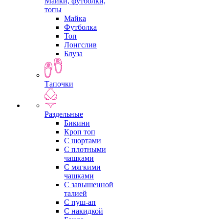
Майки, футболки,
топы
Майка
Футболка
Топ
Лонгслив
Блуза
Тапочки
Раздельные
Бикини
Кроп топ
С шортами
С плотными
чашками
С мягкими
чашками
С завышенной
талией
С пуш-ап
С накидкой