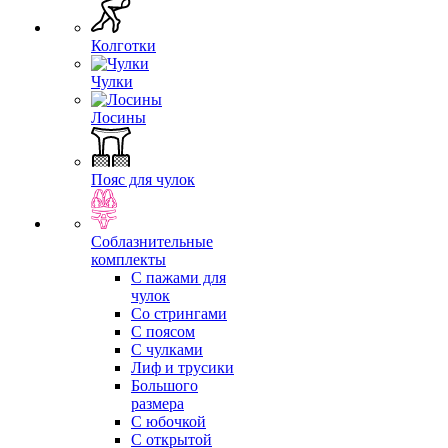
Колготки
Чулки
Лосины
Пояс для чулок
Соблазнительные
комплекты
С пажами для
чулок
Со стрингами
С поясом
С чулками
Лиф и трусики
Большого
размера
С юбочкой
С открытой