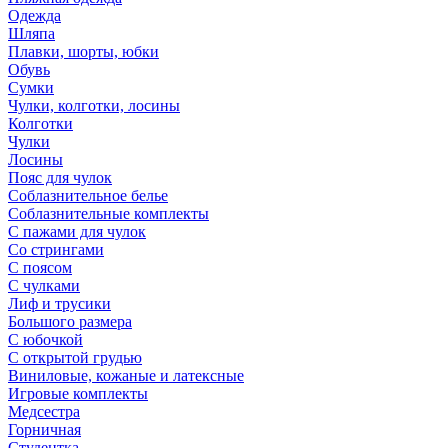
Одежда
Шляпа
Плавки, шорты, юбки
Обувь
Сумки
Чулки, колготки, лосины
Колготки
Чулки
Лосины
Пояс для чулок
Соблазнительное белье
Соблазнительные комплекты
С пажами для чулок
Со стрингами
С поясом
С чулками
Лиф и трусики
Большого размера
С юбочкой
С открытой грудью
Виниловые, кожаные и латексные
Игровые комплекты
Медсестра
Горничная
Студентка