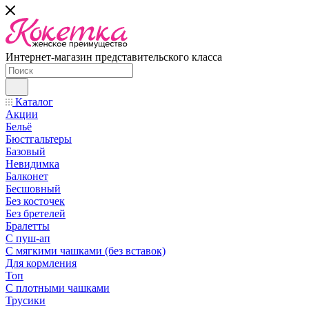
Интернет-магазин представительского класса
Каталог
Акции
Бельё
Бюстгальтеры
Базовый
Невидимка
Балконет
Бесшовный
Без косточек
Без бретелей
Бралетты
С пуш-ап
С мягкими чашками (без вставок)
Для кормления
Топ
С плотными чашками
Трусики