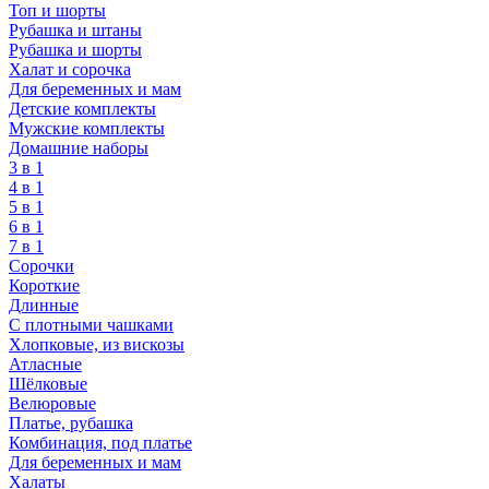
Топ и шорты
Рубашка и штаны
Рубашка и шорты
Халат и сорочка
Для беременных и мам
Детские комплекты
Мужские комплекты
Домашние наборы
3 в 1
4 в 1
5 в 1
6 в 1
7 в 1
Сорочки
Короткие
Длинные
С плотными чашками
Хлопковые, из вискозы
Атласные
Шёлковые
Велюровые
Платье, рубашка
Комбинация, под платье
Для беременных и мам
Халаты