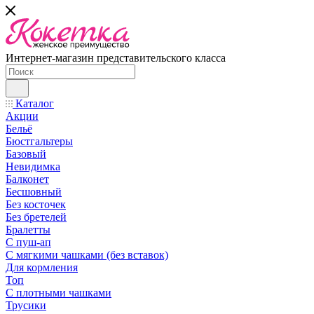
Интернет-магазин представительского класса
Каталог
Акции
Бельё
Бюстгальтеры
Базовый
Невидимка
Балконет
Бесшовный
Без косточек
Без бретелей
Бралетты
С пуш-ап
С мягкими чашками (без вставок)
Для кормления
Топ
С плотными чашками
Трусики