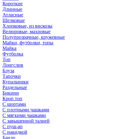
Короткие
Длинные
Атласные
Шелковые
Хлопковые, из вискозы
Велюровые, махровые
Полупрозрачные, кружевные
Майки, футболки, топы
Майка
Футболка
Топ
Лонгслив
Блуза
Тапочки
Купальники
Раздельные
Бикини
Кроп топ
С шортами
С плотными чашками
С мягкими чашками
С завышенной талией
С пуш-ап
С накидкой
Бандо