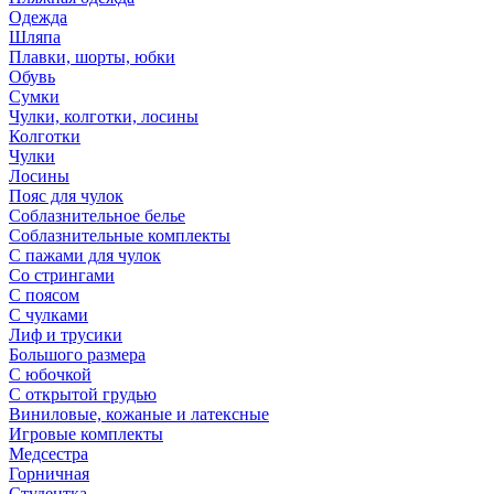
Одежда
Шляпа
Плавки, шорты, юбки
Обувь
Сумки
Чулки, колготки, лосины
Колготки
Чулки
Лосины
Пояс для чулок
Соблазнительное белье
Соблазнительные комплекты
С пажами для чулок
Со стрингами
С поясом
С чулками
Лиф и трусики
Большого размера
С юбочкой
С открытой грудью
Виниловые, кожаные и латексные
Игровые комплекты
Медсестра
Горничная
Студентка