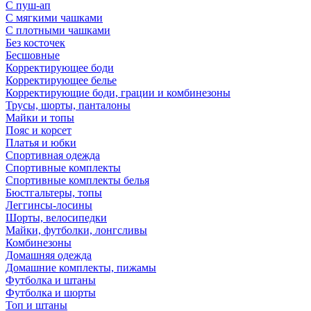
С пуш-ап
С мягкими чашками
С плотными чашками
Без косточек
Бесшовные
Корректирующее боди
Корректирующее белье
Корректирующие боди, грации и комбинезоны
Трусы, шорты, панталоны
Майки и топы
Пояс и корсет
Платья и юбки
Спортивная одежда
Спортивные комплекты
Спортивные комплекты белья
Бюстгальтеры, топы
Леггинсы-лосины
Шорты, велосипедки
Майки, футболки, лонгсливы
Комбинезоны
Домашняя одежда
Домашние комплекты, пижамы
Футболка и штаны
Футболка и шорты
Топ и штаны