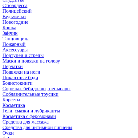
Стюардесса
Полицейский
Ведьмочки
Новогодние
Кошка
Зайчик
Танцовщица
Пожарный
Аксессуары
Портупеи и стрепы
Маски и повязки на голову
Перчатки
Подвязки на ноги
Пикантные боди
Бодистокинги
Сорочки, бебидоллы, пеньюары
Соблазнительные трусики
Корсеты
Косметика
Гели, смазки и лубриканты
Косметика с феромонами
Средства для массажа
Средства для интимной гигиены
Очки