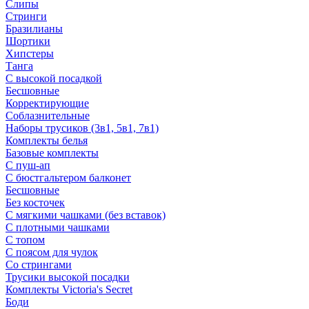
Слипы
Стринги
Бразилианы
Шортики
Хипстеры
Танга
С высокой посадкой
Бесшовные
Корректирующие
Соблазнительные
Наборы трусиков (3в1, 5в1, 7в1)
Комплекты белья
Базовые комплекты
С пуш-ап
С бюстгальтером балконет
Бесшовные
Без косточек
С мягкими чашками (без вставок)
С плотными чашками
С топом
С поясом для чулок
Со стрингами
Трусики высокой посадки
Комплекты Victoria's Secret
Боди