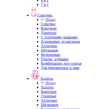
6 в 1
7 в 1
Сорочки
Назад
Сорочки
Короткие
Длинные
С плотными чашками
Хлопковые, из вискозы
Атласные
Шёлковые
Велюровые
Платье, рубашка
Комбинация, под платье
Для беременных и мам
Халаты
Назад
Халаты
Короткие
Длинные
Атласные
Шелковые