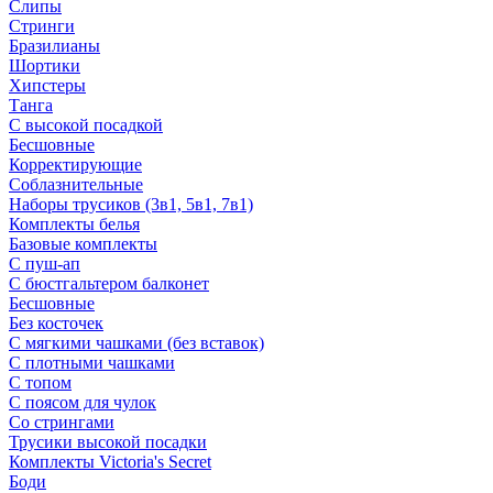
Слипы
Стринги
Бразилианы
Шортики
Хипстеры
Танга
С высокой посадкой
Бесшовные
Корректирующие
Соблазнительные
Наборы трусиков (3в1, 5в1, 7в1)
Комплекты белья
Базовые комплекты
С пуш-ап
С бюстгальтером балконет
Бесшовные
Без косточек
С мягкими чашками (без вставок)
С плотными чашками
С топом
С поясом для чулок
Со стрингами
Трусики высокой посадки
Комплекты Victoria's Secret
Боди