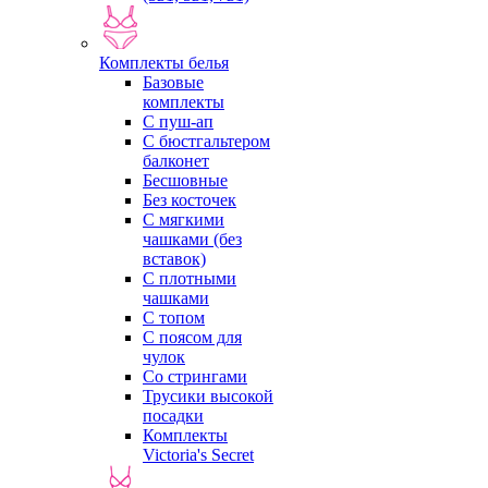
Комплекты белья
Базовые
комплекты
С пуш-ап
С бюстгальтером
балконет
Бесшовные
Без косточек
С мягкими
чашками (без
вставок)
С плотными
чашками
С топом
С поясом для
чулок
Со стрингами
Трусики высокой
посадки
Комплекты
Victoria's Secret