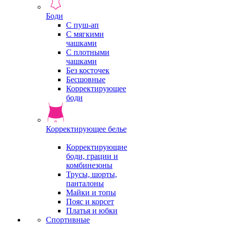
Боди
С пуш-ап
С мягкими
чашками
С плотными
чашками
Без косточек
Бесшовные
Корректирующее
боди
Корректирующее белье
Корректирующие
боди, грации и
комбинезоны
Трусы, шорты,
панталоны
Майки и топы
Пояс и корсет
Платья и юбки
Спортивные