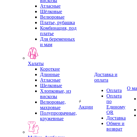
вискозы
Атласные
Шёлковые
Велюровые
Платье, рубашка
Комбинация, под
платье
Для беременных
и мам
Халаты
Короткие
Длинные
Доставка и
Атласные
оплата
Шелковые
О ма
Оплата
Хлопковые, из
Оплата
вискозы
по
Велюровые,
Акции
Единому
махровые
QR
Полупрозрачные,
Доставка
кружевные
Обмен и
возврат