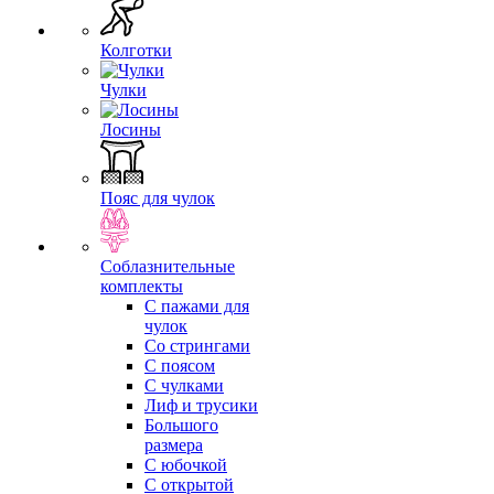
Колготки
Чулки
Лосины
Пояс для чулок
Соблазнительные
комплекты
С пажами для
чулок
Со стрингами
С поясом
С чулками
Лиф и трусики
Большого
размера
С юбочкой
С открытой