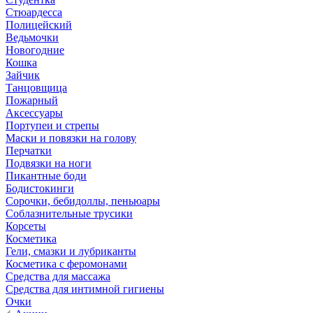
Стюардесса
Полицейский
Ведьмочки
Новогодние
Кошка
Зайчик
Танцовщица
Пожарный
Аксессуары
Портупеи и стрепы
Маски и повязки на голову
Перчатки
Подвязки на ноги
Пикантные боди
Бодистокинги
Сорочки, бебидоллы, пеньюары
Соблазнительные трусики
Корсеты
Косметика
Гели, смазки и лубриканты
Косметика с феромонами
Средства для массажа
Средства для интимной гигиены
Очки