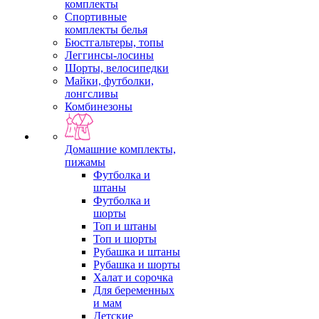
комплекты
Спортивные
комплекты белья
Бюстгальтеры, топы
Леггинсы-лосины
Шорты, велосипедки
Майки, футболки,
лонгсливы
Комбинезоны
Домашние комплекты,
пижамы
Футболка и
штаны
Футболка и
шорты
Топ и штаны
Топ и шорты
Рубашка и штаны
Рубашка и шорты
Халат и сорочка
Для беременных
и мам
Детские