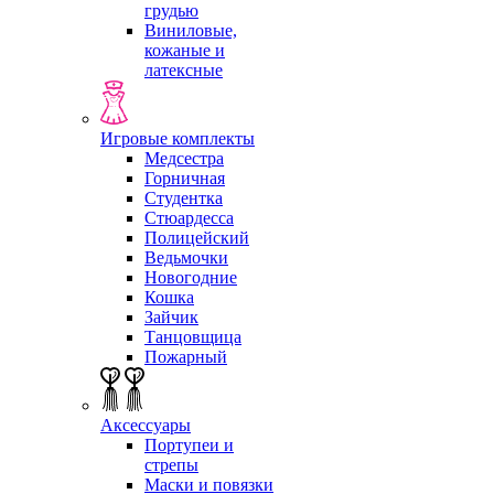
грудью
Виниловые,
кожаные и
латексные
Игровые комплекты
Медсестра
Горничная
Студентка
Стюардесса
Полицейский
Ведьмочки
Новогодние
Кошка
Зайчик
Танцовщица
Пожарный
Аксессуары
Портупеи и
стрепы
Маски и повязки