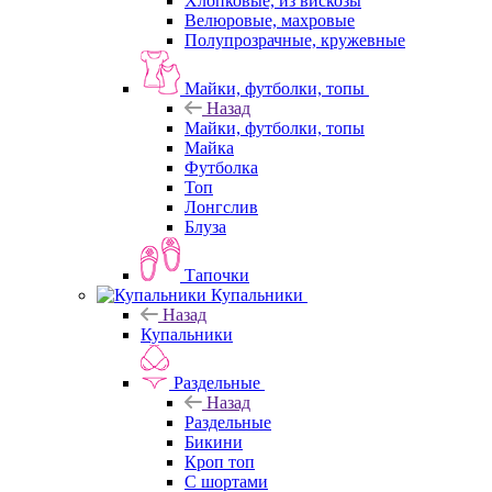
Хлопковые, из вискозы
Велюровые, махровые
Полупрозрачные, кружевные
Майки, футболки, топы
Назад
Майки, футболки, топы
Майка
Футболка
Топ
Лонгслив
Блуза
Тапочки
Купальники
Назад
Купальники
Раздельные
Назад
Раздельные
Бикини
Кроп топ
С шортами