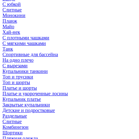
С юбкой
Слитные
Монокини
Планж
Майо
Хай-нек
С плотными чашками
С мягкими чашками
Танк
Спортивные для бассейна
На одно плечо
С вырезами
Купальники танкини
Топ и трусики
Топ и шорты
Платье и шорты
Платье и укороченные лосины
Купальник платье
Закрытые купальники
Детские и подростковые
Раздельные
Слитные
Комбинезон
Шортики
Пляжная одежда