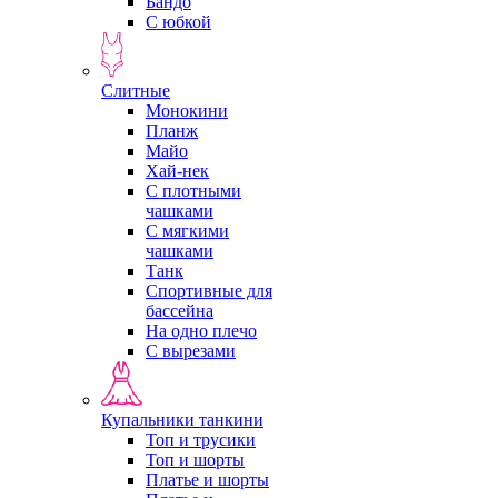
Бандо
С юбкой
Слитные
Монокини
Планж
Майо
Хай-нек
С плотными
чашками
С мягкими
чашками
Танк
Спортивные для
бассейна
На одно плечо
С вырезами
Купальники танкини
Топ и трусики
Топ и шорты
Платье и шорты