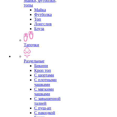
Майки, футболки,
топы
Майка
Футболка
Топ
Лонгслив
Блуза
Тапочки
Раздельные
Бикини
Кроп топ
С шортами
С плотными
чашками
С мягкими
чашками
С завышенной
талией
С пуш-ап
С накидкой