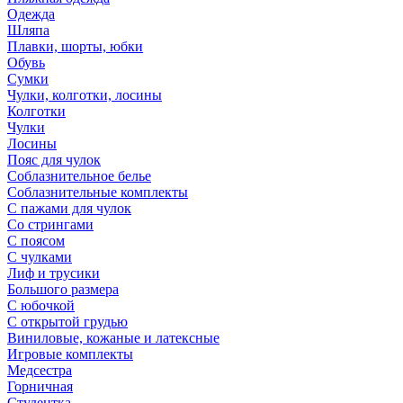
Одежда
Шляпа
Плавки, шорты, юбки
Обувь
Сумки
Чулки, колготки, лосины
Колготки
Чулки
Лосины
Пояс для чулок
Соблазнительное белье
Соблазнительные комплекты
С пажами для чулок
Со стрингами
С поясом
С чулками
Лиф и трусики
Большого размера
С юбочкой
С открытой грудью
Виниловые, кожаные и латексные
Игровые комплекты
Медсестра
Горничная
Студентка