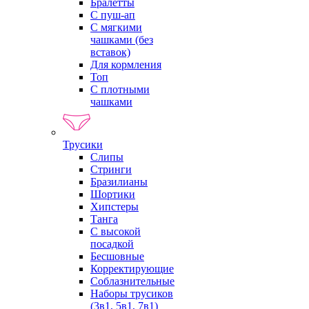
Бралетты
С пуш-ап
С мягкими
чашками (без
вставок)
Для кормления
Топ
С плотными
чашками
Трусики
Слипы
Стринги
Бразилианы
Шортики
Хипстеры
Танга
С высокой
посадкой
Бесшовные
Корректирующие
Соблазнительные
Наборы трусиков
(3в1, 5в1, 7в1)