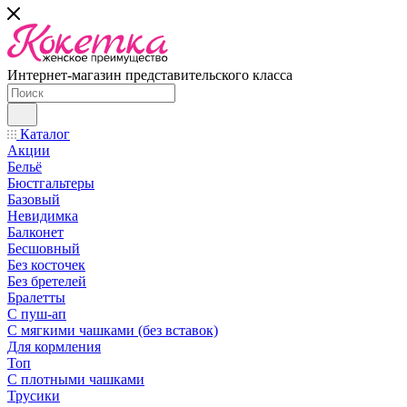
Интернет-магазин представительского класса
Каталог
Акции
Бельё
Бюстгальтеры
Базовый
Невидимка
Балконет
Бесшовный
Без косточек
Без бретелей
Бралетты
С пуш-ап
С мягкими чашками (без вставок)
Для кормления
Топ
С плотными чашками
Трусики