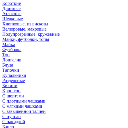
Короткие
Длинные
Атласные
Шелковые
Хлопковые, из вискозы
Велюровые, махровые
Полупрозрачные, кружевные
Майки, футболки, топы
Майка
Футболка
Топ
Лонгслив
Блуза
Тапочки
Купальники
Раздельные
Бикини
Кроп топ
С шортами
С плотными чашками
С мягкими чашками
С завышенной талией
С пуш-ап
С накидкой
Бандо