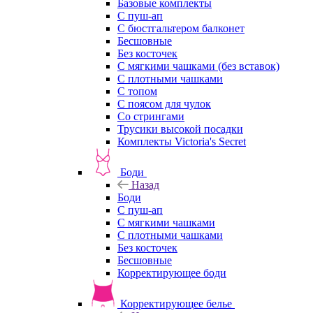
Базовые комплекты
С пуш-ап
С бюстгальтером балконет
Бесшовные
Без косточек
С мягкими чашками (без вставок)
С плотными чашками
С топом
С поясом для чулок
Со стрингами
Трусики высокой посадки
Комплекты Victoria's Secret
Боди
Назад
Боди
С пуш-ап
С мягкими чашками
С плотными чашками
Без косточек
Бесшовные
Корректирующее боди
Корректирующее белье