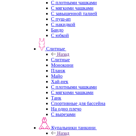
С плотными чашками
С мягкими чашками
С завышенной талией
С пуш-ап
С накидкой
Бандо
С юбкой
Слитные
Назад
Слитные
Монокини
Планж
Майо
Хай-нек
С плотными чашками
С мягкими чашками
Танк
Спортивные для бассейна
На одно плечо
С вырезами
Купальники танкини
Назад