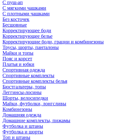
С пуш-ап
С мягкими чашками
С плотными чашками
Без косточек
Бесшовные
Корректирующее боди
Корректирующее белье
Корректирующие боди, грации и комбинезоны
Трусы, шорты, панталоны
Майки и топы
Пояс и корсет
Платья и юбки
Спортивная одежда
Спортивные комплекты
Спортивные комплекты белья
Бюстгальтеры, топы
Леггинсы-лосины
Шорты, велосипедки
Майки, футболки, лонгсливы
Комбинезоны
Домашняя одежда
Домашние комплекты, пижамы
Футболка и штаны
Футболка и шорты
Топ и штаны