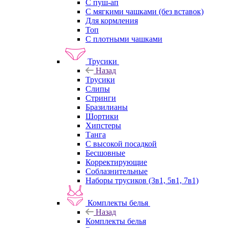
С пуш-ап
С мягкими чашками (без вставок)
Для кормления
Топ
С плотными чашками
Трусики
Назад
Трусики
Слипы
Стринги
Бразилианы
Шортики
Хипстеры
Танга
С высокой посадкой
Бесшовные
Корректирующие
Соблазнительные
Наборы трусиков (3в1, 5в1, 7в1)
Комплекты белья
Назад
Комплекты белья