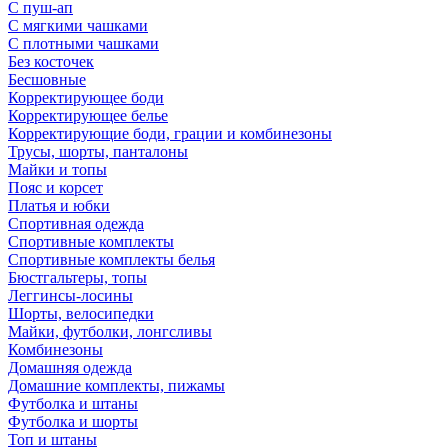
С пуш-ап
С мягкими чашками
С плотными чашками
Без косточек
Бесшовные
Корректирующее боди
Корректирующее белье
Корректирующие боди, грации и комбинезоны
Трусы, шорты, панталоны
Майки и топы
Пояс и корсет
Платья и юбки
Спортивная одежда
Спортивные комплекты
Спортивные комплекты белья
Бюстгальтеры, топы
Леггинсы-лосины
Шорты, велосипедки
Майки, футболки, лонгсливы
Комбинезоны
Домашняя одежда
Домашние комплекты, пижамы
Футболка и штаны
Футболка и шорты
Топ и штаны