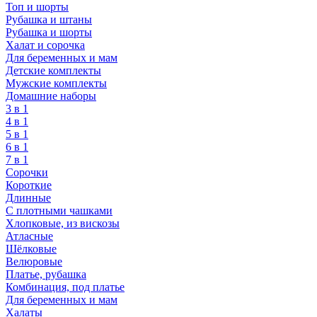
Топ и шорты
Рубашка и штаны
Рубашка и шорты
Халат и сорочка
Для беременных и мам
Детские комплекты
Мужские комплекты
Домашние наборы
3 в 1
4 в 1
5 в 1
6 в 1
7 в 1
Сорочки
Короткие
Длинные
С плотными чашками
Хлопковые, из вискозы
Атласные
Шёлковые
Велюровые
Платье, рубашка
Комбинация, под платье
Для беременных и мам
Халаты