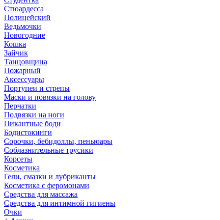
Стюардесса
Полицейский
Ведьмочки
Новогодние
Кошка
Зайчик
Танцовщица
Пожарный
Аксессуары
Портупеи и стрепы
Маски и повязки на голову
Перчатки
Подвязки на ноги
Пикантные боди
Бодистокинги
Сорочки, бебидоллы, пеньюары
Соблазнительные трусики
Корсеты
Косметика
Гели, смазки и лубриканты
Косметика с феромонами
Средства для массажа
Средства для интимной гигиены
Очки