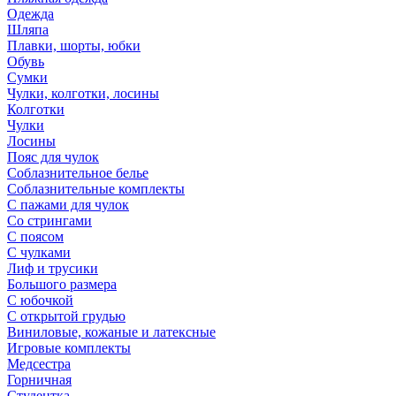
Одежда
Шляпа
Плавки, шорты, юбки
Обувь
Сумки
Чулки, колготки, лосины
Колготки
Чулки
Лосины
Пояс для чулок
Соблазнительное белье
Соблазнительные комплекты
С пажами для чулок
Со стрингами
С поясом
С чулками
Лиф и трусики
Большого размера
С юбочкой
С открытой грудью
Виниловые, кожаные и латексные
Игровые комплекты
Медсестра
Горничная
Студентка