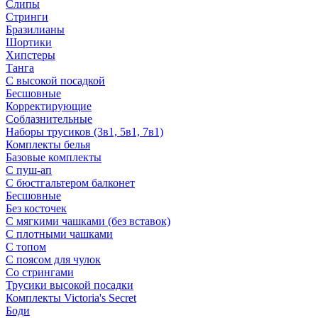
Слипы
Стринги
Бразилианы
Шортики
Хипстеры
Танга
С высокой посадкой
Бесшовные
Корректирующие
Соблазнительные
Наборы трусиков (3в1, 5в1, 7в1)
Комплекты белья
Базовые комплекты
С пуш-ап
С бюстгальтером балконет
Бесшовные
Без косточек
С мягкими чашками (без вставок)
С плотными чашками
С топом
С поясом для чулок
Со стрингами
Трусики высокой посадки
Комплекты Victoria's Secret
Боди