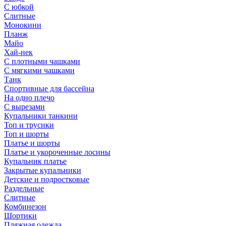
С юбкой
Слитные
Монокини
Планж
Майо
Хай-нек
С плотными чашками
С мягкими чашками
Танк
Спортивные для бассейна
На одно плечо
С вырезами
Купальники танкини
Топ и трусики
Топ и шорты
Платье и шорты
Платье и укороченные лосины
Купальник платье
Закрытые купальники
Детские и подростковые
Раздельные
Слитные
Комбинезон
Шортики
Пляжная одежда