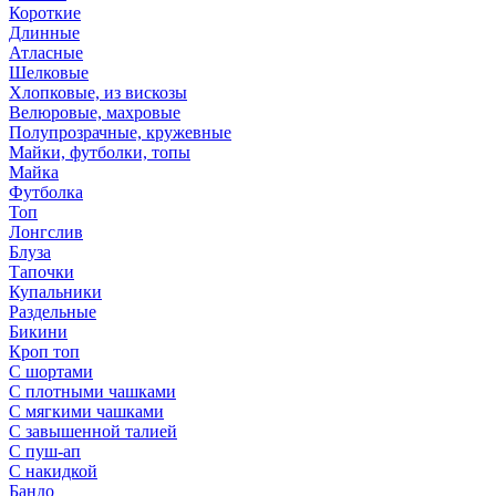
Короткие
Длинные
Атласные
Шелковые
Хлопковые, из вискозы
Велюровые, махровые
Полупрозрачные, кружевные
Майки, футболки, топы
Майка
Футболка
Топ
Лонгслив
Блуза
Тапочки
Купальники
Раздельные
Бикини
Кроп топ
С шортами
С плотными чашками
С мягкими чашками
С завышенной талией
С пуш-ап
С накидкой
Бандо