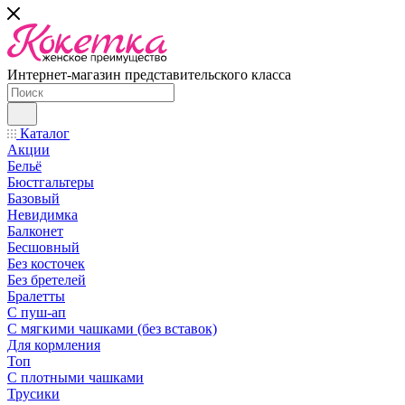
Интернет-магазин представительского класса
Каталог
Акции
Бельё
Бюстгальтеры
Базовый
Невидимка
Балконет
Бесшовный
Без косточек
Без бретелей
Бралетты
С пуш-ап
С мягкими чашками (без вставок)
Для кормления
Топ
С плотными чашками
Трусики