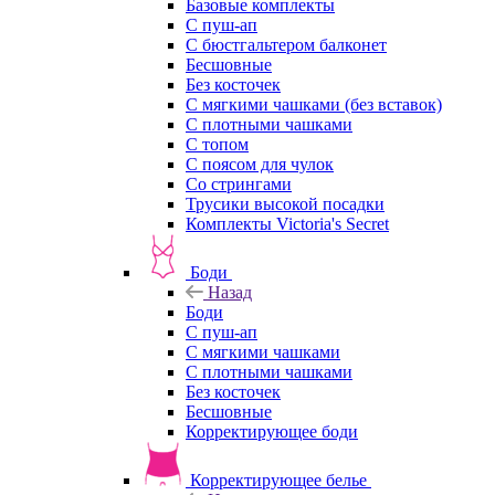
Базовые комплекты
С пуш-ап
С бюстгальтером балконет
Бесшовные
Без косточек
С мягкими чашками (без вставок)
С плотными чашками
С топом
С поясом для чулок
Со стрингами
Трусики высокой посадки
Комплекты Victoria's Secret
Боди
Назад
Боди
С пуш-ап
С мягкими чашками
С плотными чашками
Без косточек
Бесшовные
Корректирующее боди
Корректирующее белье