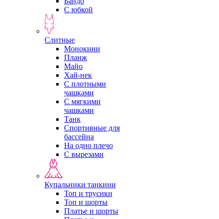
Бандо
С юбкой
Слитные
Монокини
Планж
Майо
Хай-нек
С плотными
чашками
С мягкими
чашками
Танк
Спортивные для
бассейна
На одно плечо
С вырезами
Купальники танкини
Топ и трусики
Топ и шорты
Платье и шорты