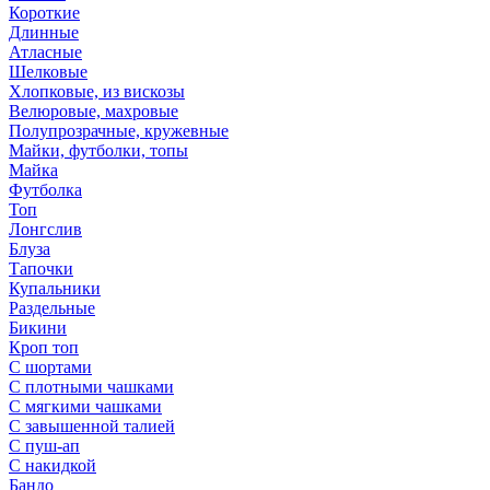
Короткие
Длинные
Атласные
Шелковые
Хлопковые, из вискозы
Велюровые, махровые
Полупрозрачные, кружевные
Майки, футболки, топы
Майка
Футболка
Топ
Лонгслив
Блуза
Тапочки
Купальники
Раздельные
Бикини
Кроп топ
С шортами
С плотными чашками
С мягкими чашками
С завышенной талией
С пуш-ап
С накидкой
Бандо