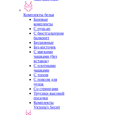
Комплекты белья
Базовые
комплекты
С пуш-ап
С бюстгальтером
балконет
Бесшовные
Без косточек
С мягкими
чашками (без
вставок)
С плотными
чашками
С топом
С поясом для
чулок
Со стрингами
Трусики высокой
посадки
Комплекты
Victoria's Secret