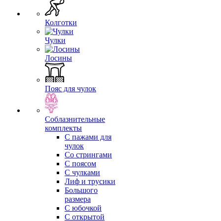
Колготки
Чулки
Лосины
Пояс для чулок
Соблазнительные
комплекты
С пажами для
чулок
Со стрингами
С поясом
С чулками
Лиф и трусики
Большого
размера
С юбочкой
С открытой