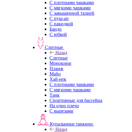
С плотными чашками
С мягкими чашками
С завышенной талией
С пуш-ап
С накидкой
Бандо
С юбкой
Слитные
Назад
Слитные
Монокини
Планж
Майо
Хай-нек
С плотными чашками
С мягкими чашками
Танк
Спортивные для бассейна
На одно плечо
С вырезами
Купальники танкини
Назад