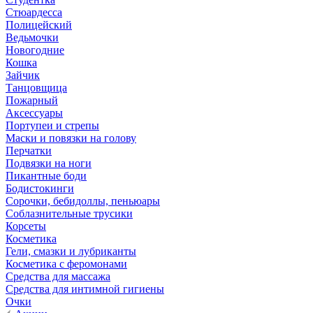
Стюардесса
Полицейский
Ведьмочки
Новогодние
Кошка
Зайчик
Танцовщица
Пожарный
Аксессуары
Портупеи и стрепы
Маски и повязки на голову
Перчатки
Подвязки на ноги
Пикантные боди
Бодистокинги
Сорочки, бебидоллы, пеньюары
Соблазнительные трусики
Корсеты
Косметика
Гели, смазки и лубриканты
Косметика с феромонами
Средства для массажа
Средства для интимной гигиены
Очки