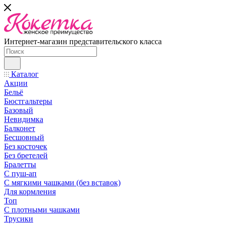
Интернет-магазин представительского класса
Каталог
Акции
Бельё
Бюстгальтеры
Базовый
Невидимка
Балконет
Бесшовный
Без косточек
Без бретелей
Бралетты
С пуш-ап
С мягкими чашками (без вставок)
Для кормления
Топ
С плотными чашками
Трусики