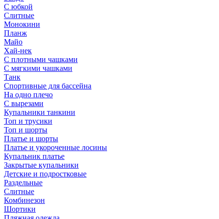
С юбкой
Слитные
Монокини
Планж
Майо
Хай-нек
С плотными чашками
С мягкими чашками
Танк
Спортивные для бассейна
На одно плечо
С вырезами
Купальники танкини
Топ и трусики
Топ и шорты
Платье и шорты
Платье и укороченные лосины
Купальник платье
Закрытые купальники
Детские и подростковые
Раздельные
Слитные
Комбинезон
Шортики
Пляжная одежда