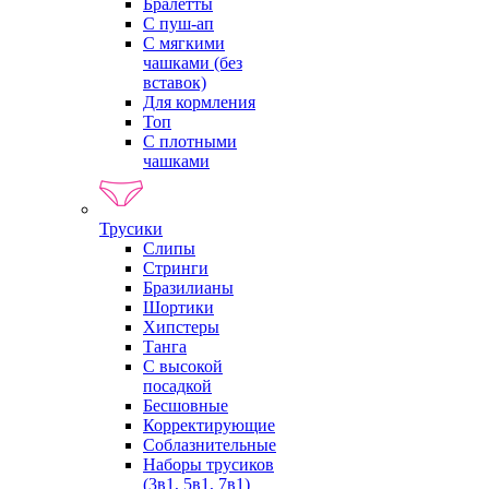
Бралетты
С пуш-ап
С мягкими
чашками (без
вставок)
Для кормления
Топ
С плотными
чашками
Трусики
Слипы
Стринги
Бразилианы
Шортики
Хипстеры
Танга
С высокой
посадкой
Бесшовные
Корректирующие
Соблазнительные
Наборы трусиков
(3в1, 5в1, 7в1)