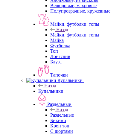
Хлопковые, из вискозы
Велюровые, махровые
Полупрозрачные, кружевные
Майки, футболки, топы
Назад
Майки, футболки, топы
Майка
Футболка
Топ
Лонгслив
Блуза
Тапочки
Купальники
Назад
Купальники
Раздельные
Назад
Раздельные
Бикини
Кроп топ
С шортами