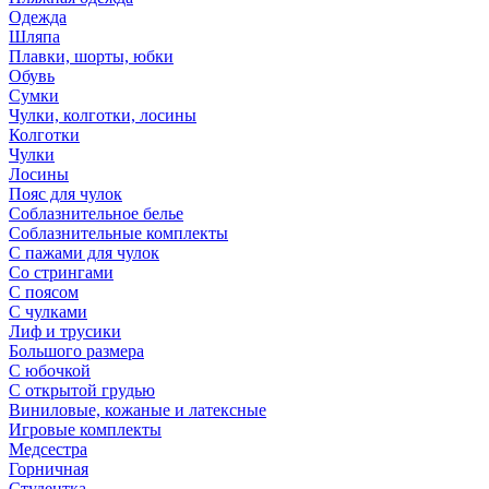
Одежда
Шляпа
Плавки, шорты, юбки
Обувь
Сумки
Чулки, колготки, лосины
Колготки
Чулки
Лосины
Пояс для чулок
Соблазнительное белье
Соблазнительные комплекты
С пажами для чулок
Со стрингами
С поясом
С чулками
Лиф и трусики
Большого размера
С юбочкой
С открытой грудью
Виниловые, кожаные и латексные
Игровые комплекты
Медсестра
Горничная
Студентка