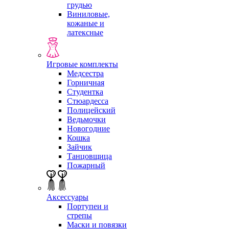
грудью
Виниловые,
кожаные и
латексные
Игровые комплекты
Медсестра
Горничная
Студентка
Стюардесса
Полицейский
Ведьмочки
Новогодние
Кошка
Зайчик
Танцовщица
Пожарный
Аксессуары
Портупеи и
стрепы
Маски и повязки