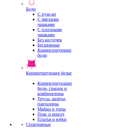
Боди
С пуш-ап
С мягкими
чашками
С плотными
чашками
Без косточек
Бесшовные
Корректирующее
боди
Корректирующее белье
Корректирующие
боди, грации и
комбинезоны
Трусы, шорты,
панталоны
Майки и топы
Пояс и корсет
Платья и юбки
Спортивные