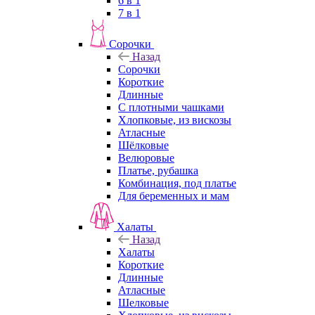
6 в 1
7 в 1
Сорочки
Назад
Сорочки
Короткие
Длинные
С плотными чашками
Хлопковые, из вискозы
Атласные
Шёлковые
Велюровые
Платье, рубашка
Комбинация, под платье
Для беременных и мам
Халаты
Назад
Халаты
Короткие
Длинные
Атласные
Шелковые