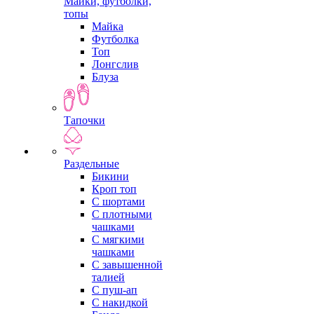
Майки, футболки,
топы
Майка
Футболка
Топ
Лонгслив
Блуза
Тапочки
Раздельные
Бикини
Кроп топ
С шортами
С плотными
чашками
С мягкими
чашками
С завышенной
талией
С пуш-ап
С накидкой