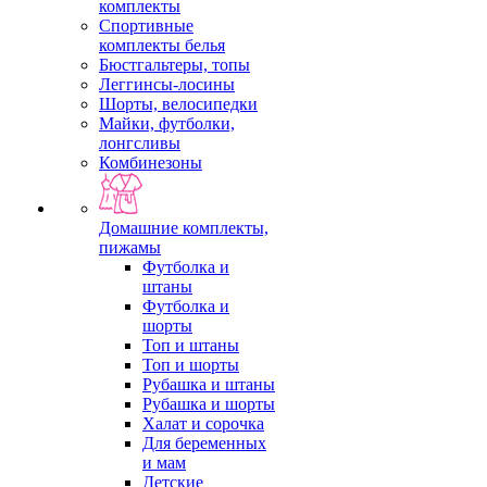
комплекты
Спортивные
комплекты белья
Бюстгальтеры, топы
Леггинсы-лосины
Шорты, велосипедки
Майки, футболки,
лонгсливы
Комбинезоны
Домашние комплекты,
пижамы
Футболка и
штаны
Футболка и
шорты
Топ и штаны
Топ и шорты
Рубашка и штаны
Рубашка и шорты
Халат и сорочка
Для беременных
и мам
Детские