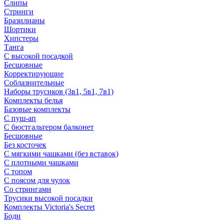
Слипы
Стринги
Бразилианы
Шортики
Хипстеры
Танга
С высокой посадкой
Бесшовные
Корректирующие
Соблазнительные
Наборы трусиков (3в1, 5в1, 7в1)
Комплекты белья
Базовые комплекты
С пуш-ап
С бюстгальтером балконет
Бесшовные
Без косточек
С мягкими чашками (без вставок)
С плотными чашками
С топом
С поясом для чулок
Со стрингами
Трусики высокой посадки
Комплекты Victoria's Secret
Боди