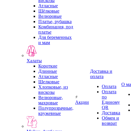
вискозы
Атласные
Шёлковые
Велюровые
Платье, рубашка
Комбинация, под
платье
Для беременных
и мам
Халаты
Короткие
Длинные
Доставка и
Атласные
оплата
Шелковые
О ма
Оплата
Хлопковые, из
Оплата
вискозы
по
Велюровые,
Акции
Единому
махровые
QR
Полупрозрачные,
Доставка
кружевные
Обмен и
возврат