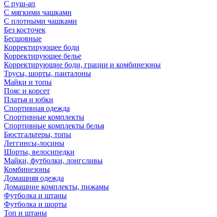
С пуш-ап
С мягкими чашками
С плотными чашками
Без косточек
Бесшовные
Корректирующее боди
Корректирующее белье
Корректирующие боди, грации и комбинезоны
Трусы, шорты, панталоны
Майки и топы
Пояс и корсет
Платья и юбки
Спортивная одежда
Спортивные комплекты
Спортивные комплекты белья
Бюстгальтеры, топы
Леггинсы-лосины
Шорты, велосипедки
Майки, футболки, лонгсливы
Комбинезоны
Домашняя одежда
Домашние комплекты, пижамы
Футболка и штаны
Футболка и шорты
Топ и штаны