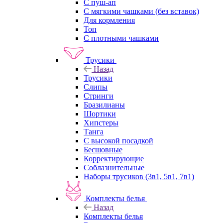
С пуш-ап
С мягкими чашками (без вставок)
Для кормления
Топ
С плотными чашками
Трусики
Назад
Трусики
Слипы
Стринги
Бразилианы
Шортики
Хипстеры
Танга
С высокой посадкой
Бесшовные
Корректирующие
Соблазнительные
Наборы трусиков (3в1, 5в1, 7в1)
Комплекты белья
Назад
Комплекты белья