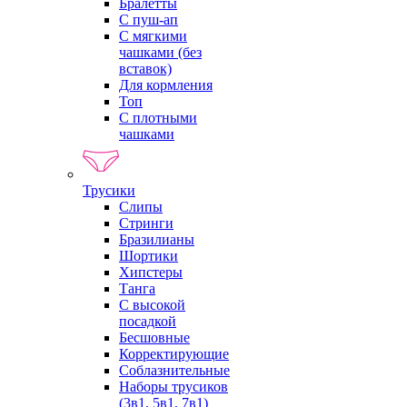
Бралетты
С пуш-ап
С мягкими
чашками (без
вставок)
Для кормления
Топ
С плотными
чашками
Трусики
Слипы
Стринги
Бразилианы
Шортики
Хипстеры
Танга
С высокой
посадкой
Бесшовные
Корректирующие
Соблазнительные
Наборы трусиков
(3в1, 5в1, 7в1)