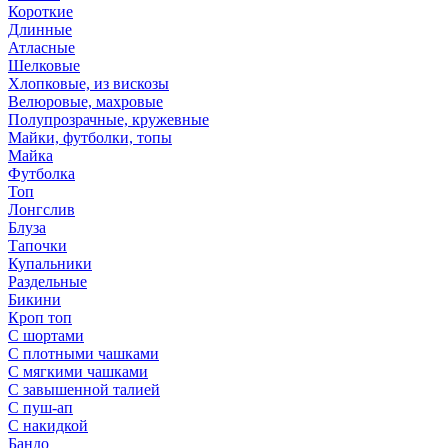
Короткие
Длинные
Атласные
Шелковые
Хлопковые, из вискозы
Велюровые, махровые
Полупрозрачные, кружевные
Майки, футболки, топы
Майка
Футболка
Топ
Лонгслив
Блуза
Тапочки
Купальники
Раздельные
Бикини
Кроп топ
С шортами
С плотными чашками
С мягкими чашками
С завышенной талией
С пуш-ап
С накидкой
Бандо