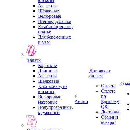
вискозы
Атласные
Шёлковые
Велюровые
Платье, рубашка
Комбинация, под
платье
Для беременных
и мам
Халаты
Короткие
Длинные
Доставка и
Атласные
оплата
Шелковые
О ма
Оплата
Хлопковые, из
Оплата
вискозы
по
Велюровые,
Акции
Единому
махровые
QR
Полупрозрачные,
Доставка
кружевные
Обмен и
возврат