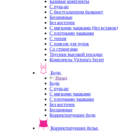
Базовые комплекты
С пуш-ап
С бюстгальтером балконет
Бесшовные
Без косточек
С мягкими чашками (без вставок)
С плотными чашками
С топом
С поясом для чулок
Со стрингами
Трусики высокой посадки
Комплекты Victoria's Secret
Боди
Назад
Боди
С пуш-ап
С мягкими чашками
С плотными чашками
Без косточек
Бесшовные
Корректирующее боди
Корректирующее белье