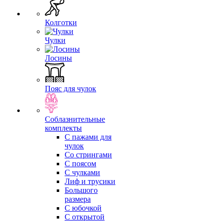
Колготки
Чулки
Лосины
Пояс для чулок
Соблазнительные
комплекты
С пажами для
чулок
Со стрингами
С поясом
С чулками
Лиф и трусики
Большого
размера
С юбочкой
С открытой