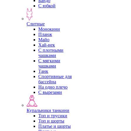
Бандо
С юбкой
Слитные
Монокини
Планж
Майо
Хай-нек
С плотными
чашками
С мягкими
чашками
Танк
Спортивные для
бассейна
На одно плечо
С вырезами
Купальники танкини
Топ и трусики
Топ и шорты
Платье и шорты