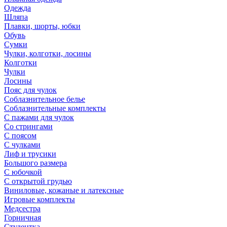
Одежда
Шляпа
Плавки, шорты, юбки
Обувь
Сумки
Чулки, колготки, лосины
Колготки
Чулки
Лосины
Пояс для чулок
Соблазнительное белье
Соблазнительные комплекты
С пажами для чулок
Со стрингами
С поясом
С чулками
Лиф и трусики
Большого размера
С юбочкой
С открытой грудью
Виниловые, кожаные и латексные
Игровые комплекты
Медсестра
Горничная
Студентка