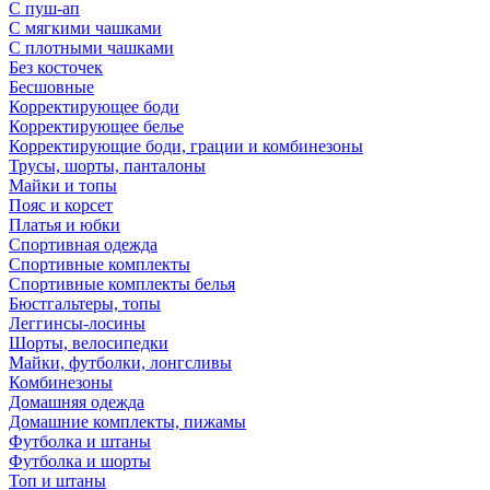
С пуш-ап
С мягкими чашками
С плотными чашками
Без косточек
Бесшовные
Корректирующее боди
Корректирующее белье
Корректирующие боди, грации и комбинезоны
Трусы, шорты, панталоны
Майки и топы
Пояс и корсет
Платья и юбки
Спортивная одежда
Спортивные комплекты
Спортивные комплекты белья
Бюстгальтеры, топы
Леггинсы-лосины
Шорты, велосипедки
Майки, футболки, лонгсливы
Комбинезоны
Домашняя одежда
Домашние комплекты, пижамы
Футболка и штаны
Футболка и шорты
Топ и штаны