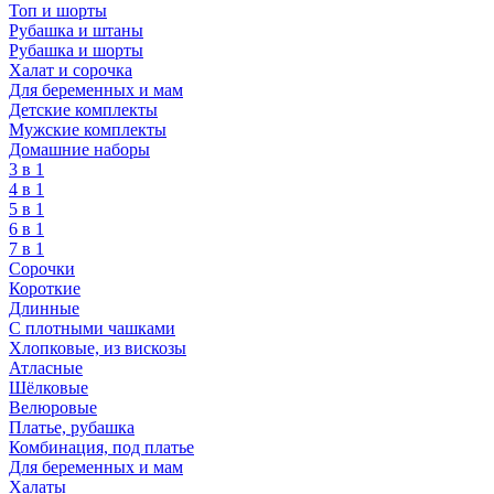
Топ и шорты
Рубашка и штаны
Рубашка и шорты
Халат и сорочка
Для беременных и мам
Детские комплекты
Мужские комплекты
Домашние наборы
3 в 1
4 в 1
5 в 1
6 в 1
7 в 1
Сорочки
Короткие
Длинные
С плотными чашками
Хлопковые, из вискозы
Атласные
Шёлковые
Велюровые
Платье, рубашка
Комбинация, под платье
Для беременных и мам
Халаты