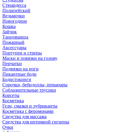
Стюардесса
Полицейский
Ведьмочки
Новогодние
Кошка
Зайчик
Танцовщица
Пожарный
Аксессуары
Портупеи и стрепы
Маски и повязки на голову
Перчатки
Подвязки на ноги
Пикантные боди
Бодистокинги
Сорочки, бебидоллы, пеньюары
Соблазнительные трусики
Корсеты
Косметика
Гели, смазки и лубриканты
Косметика с феромонами
Средства для массажа
Средства для интимной гигиены
Очки