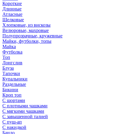
Короткие
Длинные
Атласные
Шелковые
Хлопковые, из вискозы
Велюровые, махровые
Полупрозрачные, кружевные
Майки, футболки, топы
Майка
Футболка
Топ
Лонгслив
Блуза
Тапочки
Купальники
Раздельные
Бикини
Кроп топ
С шортами
С плотными чашками
С мягкими чашками
С завышенной талией
С пуш-ап
С накидкой
Бандо