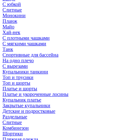
С юбкой
Слитные
Монокини
Планж
Майо
Хай-нек
С плотными чашками
С мягкими чашками
Танк
Спортивные для бассейна
На одно плечо
С вырезами
Купальники танкини
Топ и трусики
Топ и шорты
Платье и шорты
Платье и укороченные лосины
Купальник платье
Закрытые купальники
Детские и подростковые
Раздельные
Слитные
Комбинезон
Шортики
Пляжная одежда