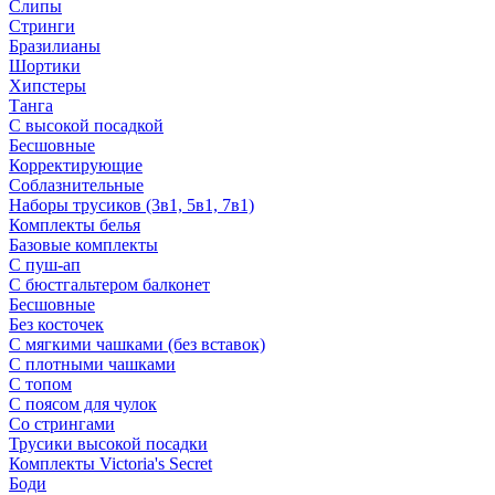
Слипы
Стринги
Бразилианы
Шортики
Хипстеры
Танга
С высокой посадкой
Бесшовные
Корректирующие
Соблазнительные
Наборы трусиков (3в1, 5в1, 7в1)
Комплекты белья
Базовые комплекты
С пуш-ап
С бюстгальтером балконет
Бесшовные
Без косточек
С мягкими чашками (без вставок)
С плотными чашками
С топом
С поясом для чулок
Со стрингами
Трусики высокой посадки
Комплекты Victoria's Secret
Боди