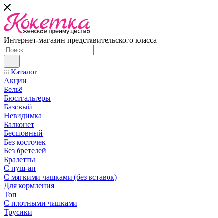
Интернет-магазин представительского класса
Каталог
Акции
Бельё
Бюстгальтеры
Базовый
Невидимка
Балконет
Бесшовный
Без косточек
Без бретелей
Бралетты
С пуш-ап
С мягкими чашками (без вставок)
Для кормления
Топ
С плотными чашками
Трусики