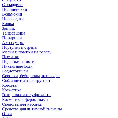
Стюардесса
Полицейский
Ведьмочки
Новогодние
Кошка
Зайчик
Танцовщица
Пожарный
Аксессуары
Портупеи и стрепы
Маски и повязки на голову
Перчатки
Подвязки на ноги
Пикантные боди
Бодистокинги
Сорочки, бебидоллы, пеньюары
Соблазнительные трусики
Корсеты
Косметика
Гели, смазки и лубриканты
Косметика с феромонами
Средства для массажа
Средства для интимной гигиены
Очки