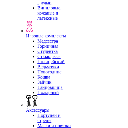
грудью
Виниловые,
кожаные и
латексные
Игровые комплекты
Медсестра
Горничная
Студентка
Стюардесса
Полицейский
Ведьмочки
Новогодние
Кошка
Зайчик
Танцовщица
Пожарный
Аксессуары
Портупеи и
стрепы
Маски и повязки