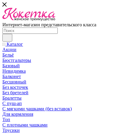
Интернет-магазин представительского класса
Каталог
Акции
Бельё
Бюстгальтеры
Базовый
Невидимка
Балконет
Бесшовный
Без косточек
Без бретелей
Бралетты
С пуш-ап
С мягкими чашками (без вставок)
Для кормления
Топ
С плотными чашками
Трусики