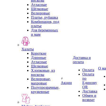
вискозы
Атласные
Шёлковые
Велюровые
Платье, рубашка
Комбинация, под
платье
Для беременных
и мам
Халаты
Короткие
Длинные
Доставка и
Атласные
оплата
Шелковые
О ма
Оплата
Хлопковые, из
Оплата
вискозы
по
Велюровые,
Акции
Единому
махровые
QR
Полупрозрачные,
Доставка
кружевные
Обмен и
возврат