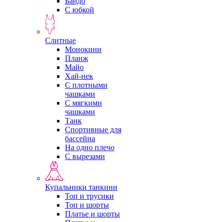
Бандо
С юбкой
Слитные
Монокини
Планж
Майо
Хай-нек
С плотными
чашками
С мягкими
чашками
Танк
Спортивные для
бассейна
На одно плечо
С вырезами
Купальники танкини
Топ и трусики
Топ и шорты
Платье и шорты