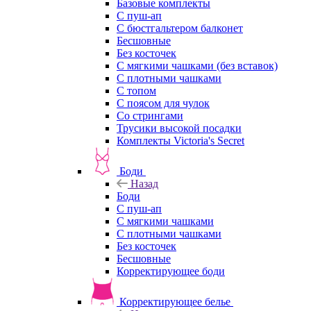
Базовые комплекты
С пуш-ап
С бюстгальтером балконет
Бесшовные
Без косточек
С мягкими чашками (без вставок)
С плотными чашками
С топом
С поясом для чулок
Со стрингами
Трусики высокой посадки
Комплекты Victoria's Secret
Боди
Назад
Боди
С пуш-ап
С мягкими чашками
С плотными чашками
Без косточек
Бесшовные
Корректирующее боди
Корректирующее белье