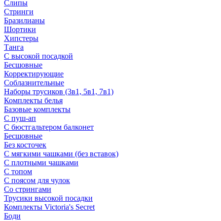
Слипы
Стринги
Бразилианы
Шортики
Хипстеры
Танга
С высокой посадкой
Бесшовные
Корректирующие
Соблазнительные
Наборы трусиков (3в1, 5в1, 7в1)
Комплекты белья
Базовые комплекты
С пуш-ап
С бюстгальтером балконет
Бесшовные
Без косточек
С мягкими чашками (без вставок)
С плотными чашками
С топом
С поясом для чулок
Со стрингами
Трусики высокой посадки
Комплекты Victoria's Secret
Боди