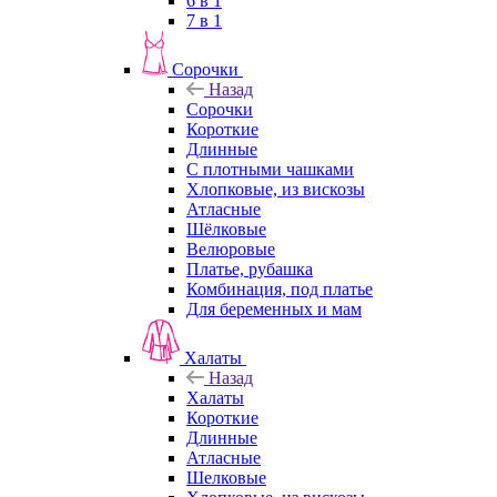
6 в 1
7 в 1
Сорочки
Назад
Сорочки
Короткие
Длинные
С плотными чашками
Хлопковые, из вискозы
Атласные
Шёлковые
Велюровые
Платье, рубашка
Комбинация, под платье
Для беременных и мам
Халаты
Назад
Халаты
Короткие
Длинные
Атласные
Шелковые