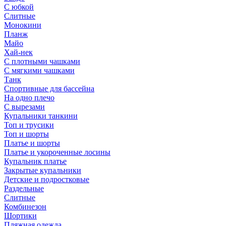
С юбкой
Слитные
Монокини
Планж
Майо
Хай-нек
С плотными чашками
С мягкими чашками
Танк
Спортивные для бассейна
На одно плечо
С вырезами
Купальники танкини
Топ и трусики
Топ и шорты
Платье и шорты
Платье и укороченные лосины
Купальник платье
Закрытые купальники
Детские и подростковые
Раздельные
Слитные
Комбинезон
Шортики
Пляжная одежда