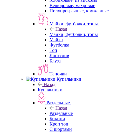
Хлопковые, из вискозы
Велюровые, махровые
Полупрозрачные, кружевные
Майки, футболки, топы
Назад
Майки, футболки, топы
Майка
Футболка
Топ
Лонгслив
Блуза
Тапочки
Купальники
Назад
Купальники
Раздельные
Назад
Раздельные
Бикини
Кроп топ
С шортами