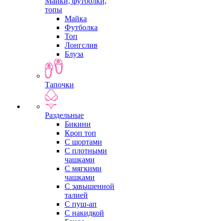
Майки, футболки,
топы
Майка
Футболка
Топ
Лонгслив
Блуза
Тапочки
Раздельные
Бикини
Кроп топ
С шортами
С плотными
чашками
С мягкими
чашками
С завышенной
талией
С пуш-ап
С накидкой