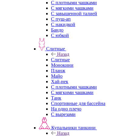
С плотными чашками
С мягкими чашками
С завышенной талией
С пуш-ап
С накидкой
Бандо
С юбкой
Слитные
Назад
Слитные
Монокини
Планж
Майо
Хай-нек
С плотными чашками
С мягкими чашками
Танк
Спортивные для бассейна
На одно плечо
С вырезами
Купальники танкини
Назад