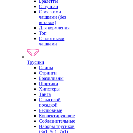
Бралетты
С пуш-ап
С мягкими
чашками (без
вставок)
Для кормления
Топ
С плотными
чашками
Трусики
Слипы
Стринги
Бразилианы
Шортики
Хипстеры
Танга
С высокой
посадкой
Бесшовные
Корректирующие
Соблазнительные
Наборы трусиков
(3в1, 5в1, 7в1)