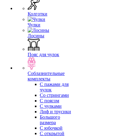
Колготки
Чулки
Лосины
Пояс для чулок
Соблазнительные
комплекты
С пажами для
чулок
Со стрингами
С поясом
С чулками
Лиф и трусики
Большого
размера
С юбочкой
С открытой