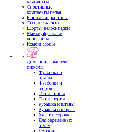
комплекты
Спортивные
комплекты белья
Бюстгальтеры, топы
Леггинсы-лосины
Шорты, велосипедки
Майки, футболки,
лонгсливы
Комбинезоны
Домашние комплекты,
пижамы
Футболка и
штаны
Футболка и
шорты
Топ и штаны
Топ и шорты
Рубашка и штаны
Рубашка и шорты
Халат и сорочка
Для беременных
и мам
Детские