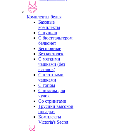
Комплекты белья
Базовые
комплекты
С пуш-ап
С бюстгальтером
балконет
Бесшовные
Без косточек
С мягкими
чашками (без
вставок)
С плотными
чашками
С топом
С поясом для
чулок
Со стрингами
Трусики высокой
посадки
Комплекты
Victoria's Secret