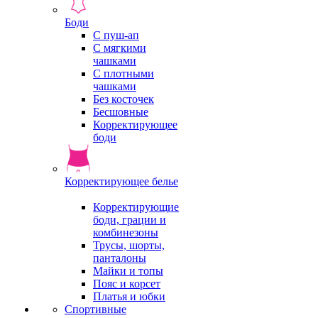
Боди
С пуш-ап
С мягкими
чашками
С плотными
чашками
Без косточек
Бесшовные
Корректирующее
боди
Корректирующее белье
Корректирующие
боди, грации и
комбинезоны
Трусы, шорты,
панталоны
Майки и топы
Пояс и корсет
Платья и юбки
Спортивные