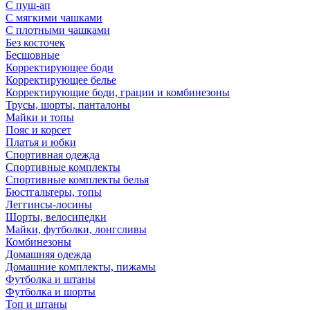
С пуш-ап
С мягкими чашками
С плотными чашками
Без косточек
Бесшовные
Корректирующее боди
Корректирующее белье
Корректирующие боди, грации и комбинезоны
Трусы, шорты, панталоны
Майки и топы
Пояс и корсет
Платья и юбки
Спортивная одежда
Спортивные комплекты
Спортивные комплекты белья
Бюстгальтеры, топы
Леггинсы-лосины
Шорты, велосипедки
Майки, футболки, лонгсливы
Комбинезоны
Домашняя одежда
Домашние комплекты, пижамы
Футболка и штаны
Футболка и шорты
Топ и штаны