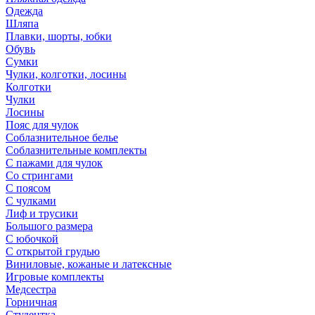
Одежда
Шляпа
Плавки, шорты, юбки
Обувь
Сумки
Чулки, колготки, лосины
Колготки
Чулки
Лосины
Пояс для чулок
Соблазнительное белье
Соблазнительные комплекты
С пажами для чулок
Со стрингами
С поясом
С чулками
Лиф и трусики
Большого размера
С юбочкой
С открытой грудью
Виниловые, кожаные и латексные
Игровые комплекты
Медсестра
Горничная
Студентка