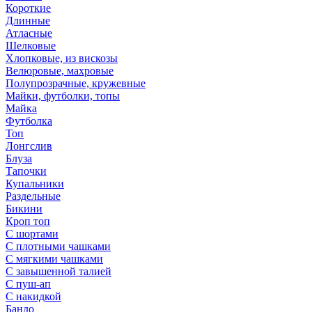
Короткие
Длинные
Атласные
Шелковые
Хлопковые, из вискозы
Велюровые, махровые
Полупрозрачные, кружевные
Майки, футболки, топы
Майка
Футболка
Топ
Лонгслив
Блуза
Тапочки
Купальники
Раздельные
Бикини
Кроп топ
С шортами
С плотными чашками
С мягкими чашками
С завышенной талией
С пуш-ап
С накидкой
Бандо