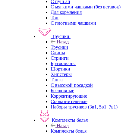
С пуш-ап
С мягкими чашками (без вставок)
Для кормления
Топ
С плотными чашками
Трусики
Назад
Трусики
Слипы
Стринги
Бразилианы
Шортики
Хипстеры
Танга
С высокой посадкой
Бесшовные
Корректирующие
Соблазнительные
Наборы трусиков (3в1, 5в1, 7в1)
Комплекты белья
Назад
Комплекты белья