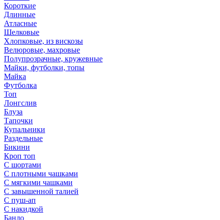
Короткие
Длинные
Атласные
Шелковые
Хлопковые, из вискозы
Велюровые, махровые
Полупрозрачные, кружевные
Майки, футболки, топы
Майка
Футболка
Топ
Лонгслив
Блуза
Тапочки
Купальники
Раздельные
Бикини
Кроп топ
С шортами
С плотными чашками
С мягкими чашками
С завышенной талией
С пуш-ап
С накидкой
Бандо