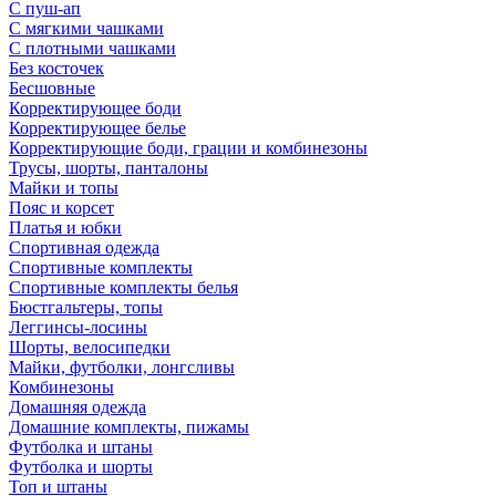
С пуш-ап
С мягкими чашками
С плотными чашками
Без косточек
Бесшовные
Корректирующее боди
Корректирующее белье
Корректирующие боди, грации и комбинезоны
Трусы, шорты, панталоны
Майки и топы
Пояс и корсет
Платья и юбки
Спортивная одежда
Спортивные комплекты
Спортивные комплекты белья
Бюстгальтеры, топы
Леггинсы-лосины
Шорты, велосипедки
Майки, футболки, лонгсливы
Комбинезоны
Домашняя одежда
Домашние комплекты, пижамы
Футболка и штаны
Футболка и шорты
Топ и штаны