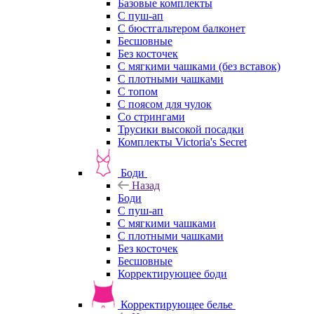
Базовые комплекты
С пуш-ап
С бюстгальтером балконет
Бесшовные
Без косточек
С мягкими чашками (без вставок)
С плотными чашками
С топом
С поясом для чулок
Со стрингами
Трусики высокой посадки
Комплекты Victoria's Secret
Боди
Назад
Боди
С пуш-ап
С мягкими чашками
С плотными чашками
Без косточек
Бесшовные
Корректирующее боди
Корректирующее белье