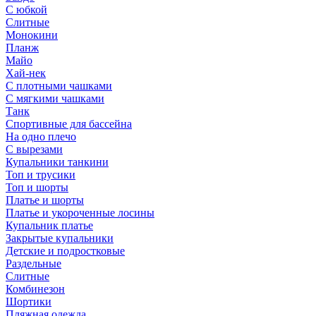
С юбкой
Слитные
Монокини
Планж
Майо
Хай-нек
С плотными чашками
С мягкими чашками
Танк
Спортивные для бассейна
На одно плечо
С вырезами
Купальники танкини
Топ и трусики
Топ и шорты
Платье и шорты
Платье и укороченные лосины
Купальник платье
Закрытые купальники
Детские и подростковые
Раздельные
Слитные
Комбинезон
Шортики
Пляжная одежда