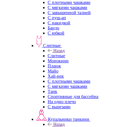
С плотными чашками
С мягкими чашками
С завышенной талией
С пуш-ап
С накидкой
Бандо
С юбкой
Слитные
Назад
Слитные
Монокини
Планж
Майо
Хай-нек
С плотными чашками
С мягкими чашками
Танк
Спортивные для бассейна
На одно плечо
С вырезами
Купальники танкини
Назад