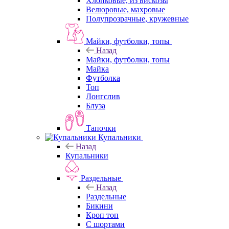
Хлопковые, из вискозы
Велюровые, махровые
Полупрозрачные, кружевные
Майки, футболки, топы
Назад
Майки, футболки, топы
Майка
Футболка
Топ
Лонгслив
Блуза
Тапочки
Купальники
Назад
Купальники
Раздельные
Назад
Раздельные
Бикини
Кроп топ
С шортами