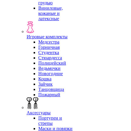
грудью
Виниловые,
кожаные и
латексные
Игровые комплекты
Медсестра
Горничная
Студентка
Стюардесса
Полицейский
Ведьмочки
Новогодние
Кошка
Зайчик
Танцовщица
Пожарный
Аксессуары
Портупеи и
стрепы
Маски и повязки