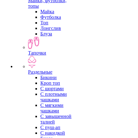
Майки, футболки,
топы
Майка
Футболка
Топ
Лонгслив
Блуза
Тапочки
Раздельные
Бикини
Кроп топ
С шортами
С плотными
чашками
С мягкими
чашками
С завышенной
талией
С пуш-ап
С накидкой