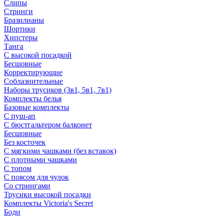
Слипы
Стринги
Бразилианы
Шортики
Хипстеры
Танга
С высокой посадкой
Бесшовные
Корректирующие
Соблазнительные
Наборы трусиков (3в1, 5в1, 7в1)
Комплекты белья
Базовые комплекты
С пуш-ап
С бюстгальтером балконет
Бесшовные
Без косточек
С мягкими чашками (без вставок)
С плотными чашками
С топом
С поясом для чулок
Со стрингами
Трусики высокой посадки
Комплекты Victoria's Secret
Боди