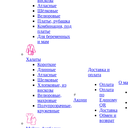
вискозы
Атласные
Шёлковые
Велюровые
Платье, рубашка
Комбинация, под
платье
Для беременных
и мам
Халаты
Короткие
Длинные
Доставка и
Атласные
оплата
Шелковые
О ма
Оплата
Хлопковые, из
Оплата
вискозы
по
Велюровые,
Акции
Единому
махровые
QR
Полупрозрачные,
Доставка
кружевные
Обмен и
возврат