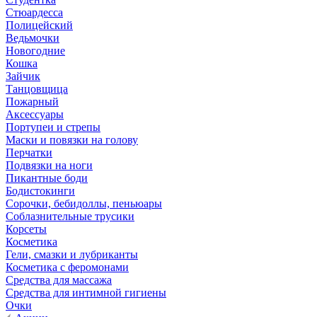
Стюардесса
Полицейский
Ведьмочки
Новогодние
Кошка
Зайчик
Танцовщица
Пожарный
Аксессуары
Портупеи и стрепы
Маски и повязки на голову
Перчатки
Подвязки на ноги
Пикантные боди
Бодистокинги
Сорочки, бебидоллы, пеньюары
Соблазнительные трусики
Корсеты
Косметика
Гели, смазки и лубриканты
Косметика с феромонами
Средства для массажа
Средства для интимной гигиены
Очки