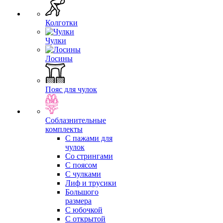
Колготки
Чулки
Лосины
Пояс для чулок
Соблазнительные
комплекты
С пажами для
чулок
Со стрингами
С поясом
С чулками
Лиф и трусики
Большого
размера
С юбочкой
С открытой