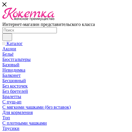
Интернет-магазин представительского класса
Каталог
Акции
Бельё
Бюстгальтеры
Базовый
Невидимка
Балконет
Бесшовный
Без косточек
Без бретелей
Бралетты
С пуш-ап
С мягкими чашками (без вставок)
Для кормления
Топ
С плотными чашками
Трусики