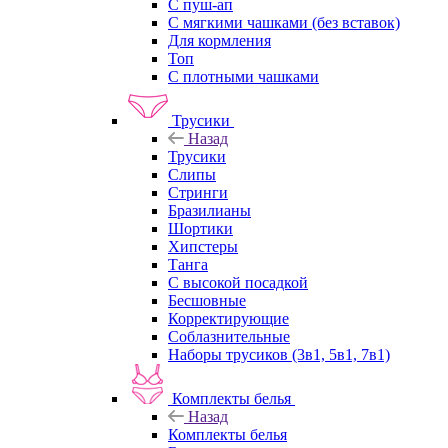
С пуш-ап
С мягкими чашками (без вставок)
Для кормления
Топ
С плотными чашками
Трусики
Назад
Трусики
Слипы
Стринги
Бразилианы
Шортики
Хипстеры
Танга
С высокой посадкой
Бесшовные
Корректирующие
Соблазнительные
Наборы трусиков (3в1, 5в1, 7в1)
Комплекты белья
Назад
Комплекты белья