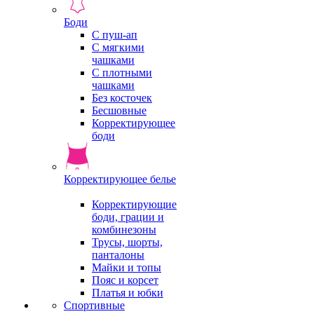
Боди
С пуш-ап
С мягкими
чашками
С плотными
чашками
Без косточек
Бесшовные
Корректирующее
боди
Корректирующее белье
Корректирующие
боди, грации и
комбинезоны
Трусы, шорты,
панталоны
Майки и топы
Пояс и корсет
Платья и юбки
Спортивные