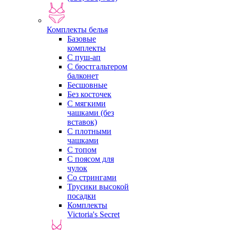
Комплекты белья
Базовые
комплекты
С пуш-ап
С бюстгальтером
балконет
Бесшовные
Без косточек
С мягкими
чашками (без
вставок)
С плотными
чашками
С топом
С поясом для
чулок
Со стрингами
Трусики высокой
посадки
Комплекты
Victoria's Secret