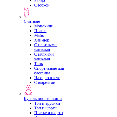
Бандо
С юбкой
Слитные
Монокини
Планж
Майо
Хай-нек
С плотными
чашками
С мягкими
чашками
Танк
Спортивные для
бассейна
На одно плечо
С вырезами
Купальники танкини
Топ и трусики
Топ и шорты
Платье и шорты