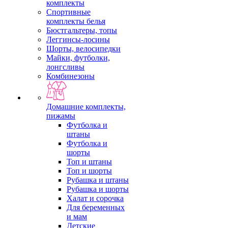
комплекты
Спортивные
комплекты белья
Бюстгальтеры, топы
Леггинсы-лосины
Шорты, велосипедки
Майки, футболки,
лонгсливы
Комбинезоны
Домашние комплекты,
пижамы
Футболка и
штаны
Футболка и
шорты
Топ и штаны
Топ и шорты
Рубашка и штаны
Рубашка и шорты
Халат и сорочка
Для беременных
и мам
Детские