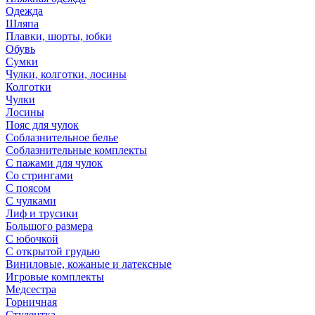
Одежда
Шляпа
Плавки, шорты, юбки
Обувь
Сумки
Чулки, колготки, лосины
Колготки
Чулки
Лосины
Пояс для чулок
Соблазнительное белье
Соблазнительные комплекты
С пажами для чулок
Со стрингами
С поясом
С чулками
Лиф и трусики
Большого размера
С юбочкой
С открытой грудью
Виниловые, кожаные и латексные
Игровые комплекты
Медсестра
Горничная
Студентка