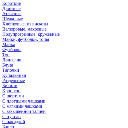
Короткие
Длинные
Атласные
Шелковые
Хлопковые, из вискозы
Велюровые, махровые
Полупрозрачные, кружевные
Майки, футболки, топы
Майка
Футболка
Топ
Лонгслив
Блуза
Тапочки
Купальники
Раздельные
Бикини
Кроп топ
С шортами
С плотными чашками
С мягкими чашками
С завышенной талией
С пуш-ап
С накидкой
Бандо