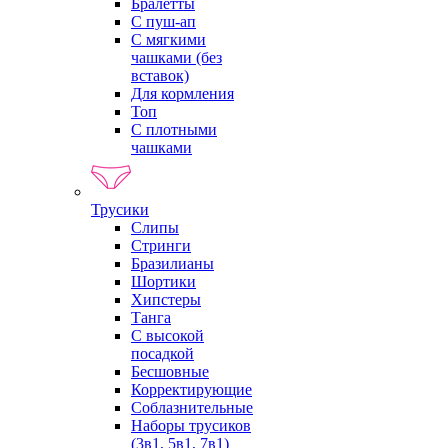
Бралетты
С пуш-ап
С мягкими
чашками (без
вставок)
Для кормления
Топ
С плотными
чашками
Трусики
Слипы
Стринги
Бразилианы
Шортики
Хипстеры
Танга
С высокой
посадкой
Бесшовные
Корректирующие
Соблазнительные
Наборы трусиков
(3в1, 5в1, 7в1)