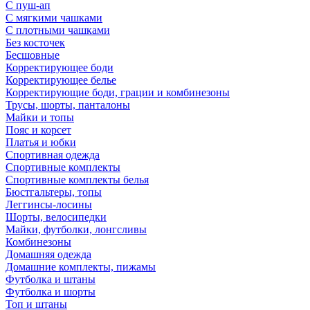
С пуш-ап
С мягкими чашками
С плотными чашками
Без косточек
Бесшовные
Корректирующее боди
Корректирующее белье
Корректирующие боди, грации и комбинезоны
Трусы, шорты, панталоны
Майки и топы
Пояс и корсет
Платья и юбки
Спортивная одежда
Спортивные комплекты
Спортивные комплекты белья
Бюстгальтеры, топы
Леггинсы-лосины
Шорты, велосипедки
Майки, футболки, лонгсливы
Комбинезоны
Домашняя одежда
Домашние комплекты, пижамы
Футболка и штаны
Футболка и шорты
Топ и штаны