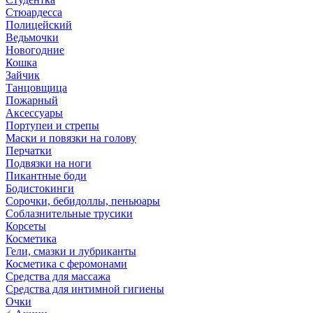
Стюардесса
Полицейский
Ведьмочки
Новогодние
Кошка
Зайчик
Танцовщица
Пожарный
Аксессуары
Портупеи и стрепы
Маски и повязки на голову
Перчатки
Подвязки на ноги
Пикантные боди
Бодистокинги
Сорочки, бебидоллы, пеньюары
Соблазнительные трусики
Корсеты
Косметика
Гели, смазки и лубриканты
Косметика с феромонами
Средства для массажа
Средства для интимной гигиены
Очки