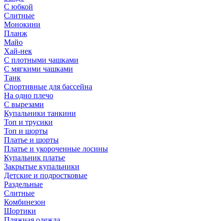
С юбкой
Слитные
Монокини
Планж
Майо
Хай-нек
С плотными чашками
С мягкими чашками
Танк
Спортивные для бассейна
На одно плечо
С вырезами
Купальники танкини
Топ и трусики
Топ и шорты
Платье и шорты
Платье и укороченные лосины
Купальник платье
Закрытые купальники
Детские и подростковые
Раздельные
Слитные
Комбинезон
Шортики
Пляжная одежда