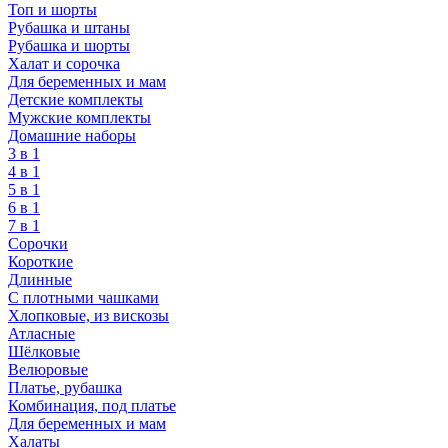
Топ и шорты
Рубашка и штаны
Рубашка и шорты
Халат и сорочка
Для беременных и мам
Детские комплекты
Мужские комплекты
Домашние наборы
3 в 1
4 в 1
5 в 1
6 в 1
7 в 1
Сорочки
Короткие
Длинные
С плотными чашками
Хлопковые, из вискозы
Атласные
Шёлковые
Велюровые
Платье, рубашка
Комбинация, под платье
Для беременных и мам
Халаты