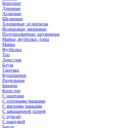
Короткие
Длинные
Атласные
Шелковые
Хлопковые, из вискозы
Велюровые, махровые
Полупрозрачные, кружевные
Майки, футболки, топы
Майка
Футболка
Топ
Лонгслив
Блуза
Тапочки
Купальники
Раздельные
Бикини
Кроп топ
С шортами
С плотными чашками
С мягкими чашками
С завышенной талией
С пуш-ап
С накидкой
Бандо