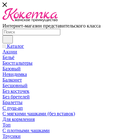
Интернет-магазин представительского класса
Каталог
Акции
Бельё
Бюстгальтеры
Базовый
Невидимка
Балконет
Бесшовный
Без косточек
Без бретелей
Бралетты
С пуш-ап
С мягкими чашками (без вставок)
Для кормления
Топ
С плотными чашками
Трусики