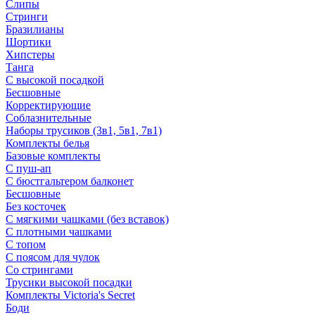
Слипы
Стринги
Бразилианы
Шортики
Хипстеры
Танга
С высокой посадкой
Бесшовные
Корректирующие
Соблазнительные
Наборы трусиков (3в1, 5в1, 7в1)
Комплекты белья
Базовые комплекты
С пуш-ап
С бюстгальтером балконет
Бесшовные
Без косточек
С мягкими чашками (без вставок)
С плотными чашками
С топом
С поясом для чулок
Со стрингами
Трусики высокой посадки
Комплекты Victoria's Secret
Боди