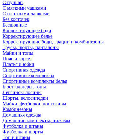
С пуш-ап
С мягкими чашками
С плотными чашками
Без косточек
Бесшовные
Корректирующее боди
Корректирующее белье
Корректирующие боди, грации и комбинезоны
Трусы, шорты, панталоны
Майки и топы
Пояс и корсет
Платья и юбки
Спортивная одежда
Спортивные комплекты
Спортивные комплекты белья
Бюстгальтеры, топы
Леггинсы-лосины
Шорты, велосипедки
Майки, футболки, лонгсливы
Комбинезоны
Домашняя одежда
Домашние комплекты, пижамы
Футболка и штаны
Футболка и шорты
Топ и штаны