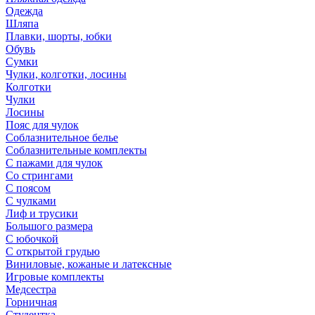
Одежда
Шляпа
Плавки, шорты, юбки
Обувь
Сумки
Чулки, колготки, лосины
Колготки
Чулки
Лосины
Пояс для чулок
Соблазнительное белье
Соблазнительные комплекты
С пажами для чулок
Со стрингами
С поясом
С чулками
Лиф и трусики
Большого размера
С юбочкой
С открытой грудью
Виниловые, кожаные и латексные
Игровые комплекты
Медсестра
Горничная
Студентка