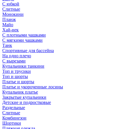
С юбкой
Слитные
Монокини
Планж
Майо
Хай-нек
С плотными чашками
С мягкими чашками
Танк
Спортивные для бассейна
На одно плечо
С вырезами
Купальники танкини
Топ и трусики
Топ и шорты
Платье и шорты
Платье и укороченные лосины
Купальник платье
Закрытые купальники
Детские и подростковые
Раздельные
Слитные
Комбинезон
Шортики
Пляжная одежда