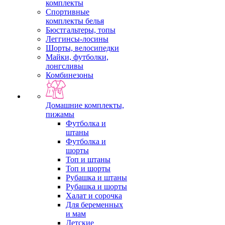
комплекты
Спортивные
комплекты белья
Бюстгальтеры, топы
Леггинсы-лосины
Шорты, велосипедки
Майки, футболки,
лонгсливы
Комбинезоны
Домашние комплекты,
пижамы
Футболка и
штаны
Футболка и
шорты
Топ и штаны
Топ и шорты
Рубашка и штаны
Рубашка и шорты
Халат и сорочка
Для беременных
и мам
Детские