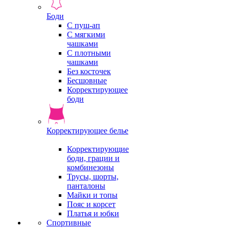
Боди
С пуш-ап
С мягкими
чашками
С плотными
чашками
Без косточек
Бесшовные
Корректирующее
боди
Корректирующее белье
Корректирующие
боди, грации и
комбинезоны
Трусы, шорты,
панталоны
Майки и топы
Пояс и корсет
Платья и юбки
Спортивные