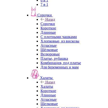
6 в 1
7 в 1
Сорочки
Назад
Сорочки
Короткие
Длинные
С плотными чашками
Хлопковые, из вискозы
Атласные
Шёлковые
Велюровые
Платье, рубашка
Комбинация, под платье
Для беременных и мам
Халаты
Назад
Халаты
Короткие
Длинные
Атласные
Шелковые