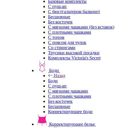
Базовые комплекты
С пуш-ап
С бюстгальтером балконет
Бесшовные
Без косточек
С мягкими чашками (без вставок)
С плотными чашками
С топом
С поясом для чулок
Со стрингами
Трусики высокой посадки
Комплекты Victoria's Secret
Боди
Назад
Боди
С пуш-ап
С мягкими чашками
С плотными чашками
Без косточек
Бесшовные
Корректирующее боди
Корректирующее белье