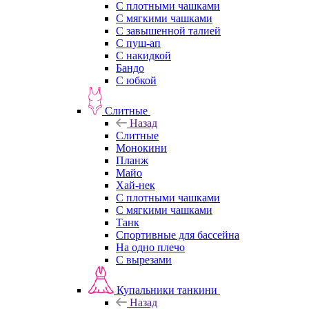
С плотными чашками
С мягкими чашками
С завышенной талией
С пуш-ап
С накидкой
Бандо
С юбкой
Слитные
Назад
Слитные
Монокини
Планж
Майо
Хай-нек
С плотными чашками
С мягкими чашками
Танк
Спортивные для бассейна
На одно плечо
С вырезами
Купальники танкини
Назад