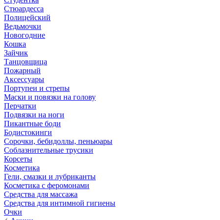
Стюардесса
Полицейский
Ведьмочки
Новогодние
Кошка
Зайчик
Танцовщица
Пожарный
Аксессуары
Портупеи и стрепы
Маски и повязки на голову
Перчатки
Подвязки на ноги
Пикантные боди
Бодистокинги
Сорочки, бебидоллы, пеньюары
Соблазнительные трусики
Корсеты
Косметика
Гели, смазки и лубриканты
Косметика с феромонами
Средства для массажа
Средства для интимной гигиены
Очки