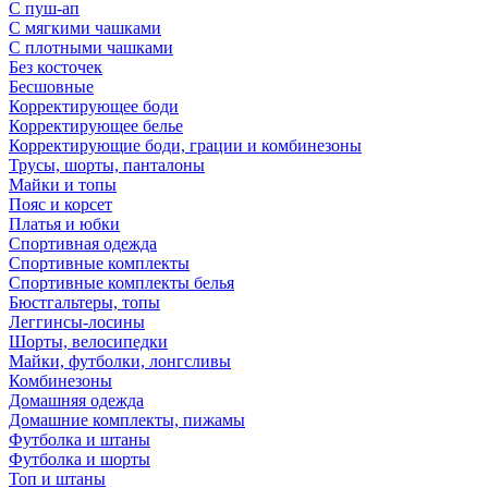
С пуш-ап
С мягкими чашками
С плотными чашками
Без косточек
Бесшовные
Корректирующее боди
Корректирующее белье
Корректирующие боди, грации и комбинезоны
Трусы, шорты, панталоны
Майки и топы
Пояс и корсет
Платья и юбки
Спортивная одежда
Спортивные комплекты
Спортивные комплекты белья
Бюстгальтеры, топы
Леггинсы-лосины
Шорты, велосипедки
Майки, футболки, лонгсливы
Комбинезоны
Домашняя одежда
Домашние комплекты, пижамы
Футболка и штаны
Футболка и шорты
Топ и штаны