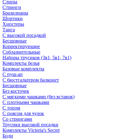
Слипы
Стринги
Бразилианы
Шортики
Хипстеры
Танга
С высокой посадкой
Бесшовные
Корректирующие
Соблазнительные
Наборы трусиков (3в1, 5в1, 7в1)
Комплекты белья
Базовые комплекты
С пуш-ап
С бюстгальтером балконет
Бесшовные
Без косточек
С мягкими чашками (без вставок)
С плотными чашками
С топом
С поясом для чулок
Со стрингами
Трусики высокой посадки
Комплекты Victoria's Secret
Боди