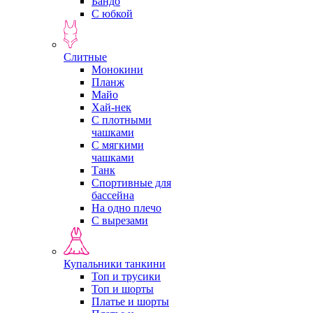
Бандо
С юбкой
Слитные
Монокини
Планж
Майо
Хай-нек
С плотными
чашками
С мягкими
чашками
Танк
Спортивные для
бассейна
На одно плечо
С вырезами
Купальники танкини
Топ и трусики
Топ и шорты
Платье и шорты