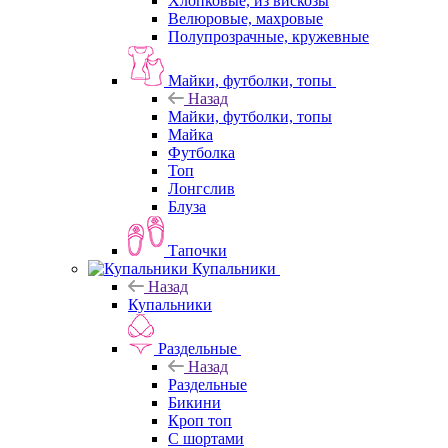
Хлопковые, из вискозы
Велюровые, махровые
Полупрозрачные, кружевные
Майки, футболки, топы
Назад
Майки, футболки, топы
Майка
Футболка
Топ
Лонгслив
Блуза
Тапочки
Купальники
Назад
Купальники
Раздельные
Назад
Раздельные
Бикини
Кроп топ
С шортами