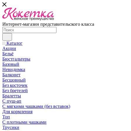
Интернет-магазин представительского класса
Каталог
Акции
Бельё
Бюстгальтеры
Базовый
Невидимка
Балконет
Бесшовный
Без косточек
Без бретелей
Бралетты
С пуш-ап
С мягкими чашками (без вставок)
Для кормления
Топ
С плотными чашками
Трусики