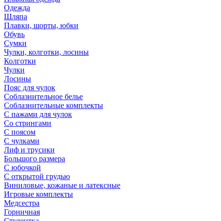
Одежда
Шляпа
Плавки, шорты, юбки
Обувь
Сумки
Чулки, колготки, лосины
Колготки
Чулки
Лосины
Пояс для чулок
Соблазнительное белье
Соблазнительные комплекты
С пажами для чулок
Со стрингами
С поясом
С чулками
Лиф и трусики
Большого размера
С юбочкой
С открытой грудью
Виниловые, кожаные и латексные
Игровые комплекты
Медсестра
Горничная
Студентка