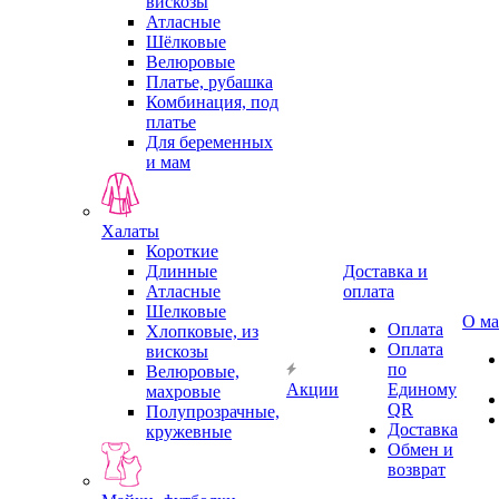
вискозы
Атласные
Шёлковые
Велюровые
Платье, рубашка
Комбинация, под
платье
Для беременных
и мам
Халаты
Короткие
Длинные
Доставка и
Атласные
оплата
Шелковые
О ма
Оплата
Хлопковые, из
Оплата
вискозы
по
Велюровые,
Акции
Единому
махровые
QR
Полупрозрачные,
Доставка
кружевные
Обмен и
возврат