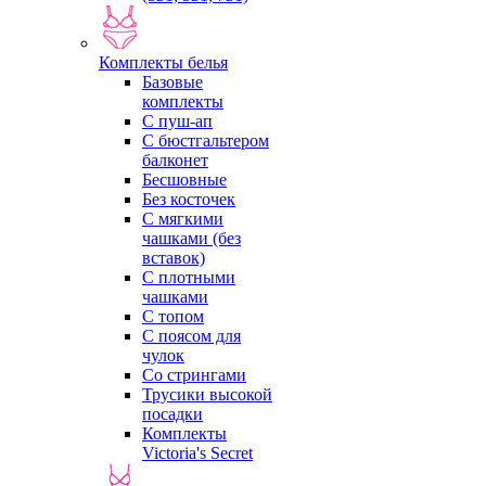
Комплекты белья
Базовые
комплекты
С пуш-ап
С бюстгальтером
балконет
Бесшовные
Без косточек
С мягкими
чашками (без
вставок)
С плотными
чашками
С топом
С поясом для
чулок
Со стрингами
Трусики высокой
посадки
Комплекты
Victoria's Secret