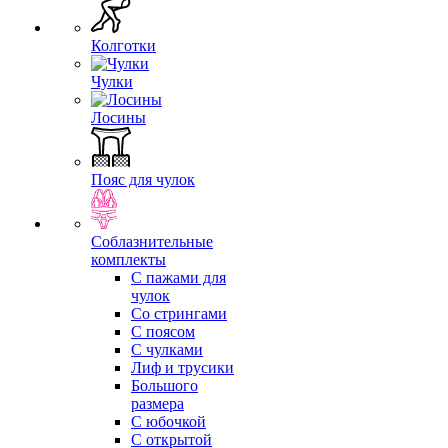
Колготки
Чулки
Лосины
Пояс для чулок
Соблазнительные
комплекты
С пажами для
чулок
Со стрингами
С поясом
С чулками
Лиф и трусики
Большого
размера
С юбочкой
С открытой