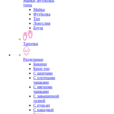
Майки, футболки,
топы
Майка
Футболка
Топ
Лонгслив
Блуза
Тапочки
Раздельные
Бикини
Кроп топ
С шортами
С плотными
чашками
С мягкими
чашками
С завышенной
талией
С пуш-ап
С накидкой