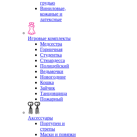
грудью
Виниловые,
кожаные и
латексные
Игровые комплекты
Медсестра
Горничная
Студентка
Стюардесса
Полицейский
Ведьмочки
Новогодние
Кошка
Зайчик
Танцовщица
Пожарный
Аксессуары
Портупеи и
стрепы
Маски и повязки