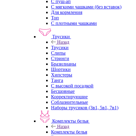
С пуш-ап
С мягкими чашками (без вставок)
Для кормления
Топ
С плотными чашками
Трусики
Назад
Трусики
Слипы
Стринги
Бразилианы
Шортики
Хипстеры
Танга
С высокой посадкой
Бесшовные
Корректирующие
Соблазнительные
Наборы трусиков (3в1, 5в1, 7в1)
Комплекты белья
Назад
Комплекты белья