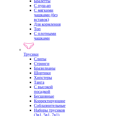
Бралетты
С пуш-ап
С мягкими
чашками (без
вставок)
Для кормления
Топ
С плотными
чашками
Трусики
Слипы
Стринги
Бразилианы
Шортики
Хипстеры
Танга
С высокой
посадкой
Бесшовные
Корректирующие
Соблазнительные
Наборы трусиков
(3в1, 5в1, 7в1)