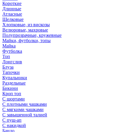
Короткие
Длинные
Атласные
Шелковые
Хлопковые, из вискозы
Велюровые, махровые
Полупрозрачные, кружевные
Майки, футболки, топы
Майка
Футболка
Топ
Лонгслив
Блуза
Тапочки
Купальники
Раздельные
Бикини
Кроп топ
С шортами
С плотными чашками
С мягкими чашками
С завышенной талией
С пуш-ап
С накидкой
Бандо