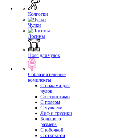
Колготки
Чулки
Лосины
Пояс для чулок
Соблазнительные
комплекты
С пажами для
чулок
Со стрингами
С поясом
С чулками
Лиф и трусики
Большого
размера
С юбочкой
С открытой