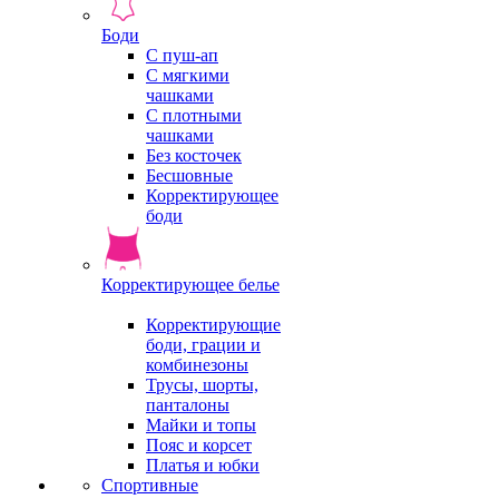
Боди
С пуш-ап
С мягкими
чашками
С плотными
чашками
Без косточек
Бесшовные
Корректирующее
боди
Корректирующее белье
Корректирующие
боди, грации и
комбинезоны
Трусы, шорты,
панталоны
Майки и топы
Пояс и корсет
Платья и юбки
Спортивные