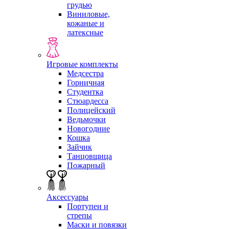
грудью
Виниловые,
кожаные и
латексные
Игровые комплекты
Медсестра
Горничная
Студентка
Стюардесса
Полицейский
Ведьмочки
Новогодние
Кошка
Зайчик
Танцовщица
Пожарный
Аксессуары
Портупеи и
стрепы
Маски и повязки