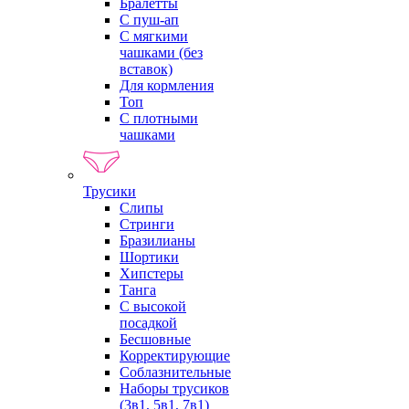
Бралетты
С пуш-ап
С мягкими
чашками (без
вставок)
Для кормления
Топ
С плотными
чашками
Трусики
Слипы
Стринги
Бразилианы
Шортики
Хипстеры
Танга
С высокой
посадкой
Бесшовные
Корректирующие
Соблазнительные
Наборы трусиков
(3в1, 5в1, 7в1)