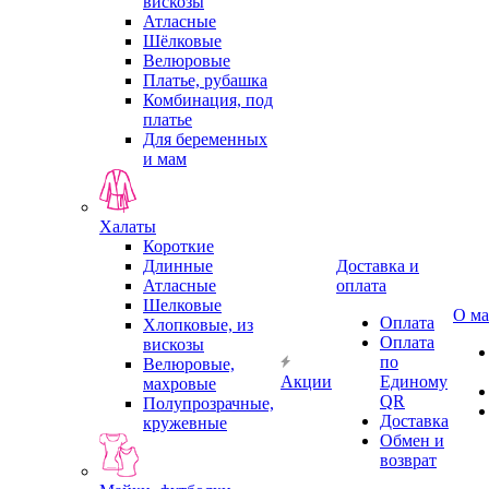
вискозы
Атласные
Шёлковые
Велюровые
Платье, рубашка
Комбинация, под
платье
Для беременных
и мам
Халаты
Короткие
Длинные
Доставка и
Атласные
оплата
Шелковые
О ма
Оплата
Хлопковые, из
Оплата
вискозы
по
Велюровые,
Акции
Единому
махровые
QR
Полупрозрачные,
Доставка
кружевные
Обмен и
возврат