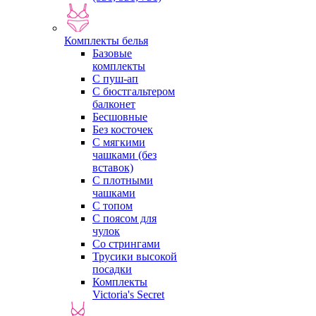
Комплекты белья
Базовые
комплекты
С пуш-ап
С бюстгальтером
балконет
Бесшовные
Без косточек
С мягкими
чашками (без
вставок)
С плотными
чашками
С топом
С поясом для
чулок
Со стрингами
Трусики высокой
посадки
Комплекты
Victoria's Secret