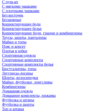
С пуш-ап
С мягкими чашками
С плотными чашками
Без косточек
Бесшовные
Корректирующее боди
Корректирующее белье
Корректирующие боди, грации и комбинезоны
Трусы, шорты, панталоны
Майки и топы
Пояс и корсет
Платья и юбки
Спортивная одежда
Спортивные комплекты
Спортивные комплекты белья
Бюстгальтеры, топы
Леггинсы-лосины
Шорты, велосипедки
Майки, футболки, лонгсливы
Комбинезоны
Домашняя одежда
Домашние комплекты, пижамы
Футболка и штаны
Футболка и шорты
Топ и штаны