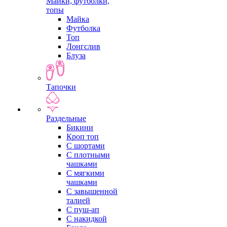
Майки, футболки,
топы
Майка
Футболка
Топ
Лонгслив
Блуза
Тапочки
Раздельные
Бикини
Кроп топ
С шортами
С плотными
чашками
С мягкими
чашками
С завышенной
талией
С пуш-ап
С накидкой