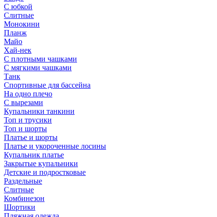
С юбкой
Слитные
Монокини
Планж
Майо
Хай-нек
С плотными чашками
С мягкими чашками
Танк
Спортивные для бассейна
На одно плечо
С вырезами
Купальники танкини
Топ и трусики
Топ и шорты
Платье и шорты
Платье и укороченные лосины
Купальник платье
Закрытые купальники
Детские и подростковые
Раздельные
Слитные
Комбинезон
Шортики
Пляжная одежда