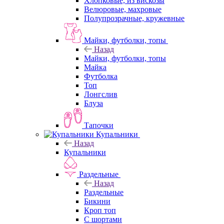
Хлопковые, из вискозы
Велюровые, махровые
Полупрозрачные, кружевные
Майки, футболки, топы
Назад
Майки, футболки, топы
Майка
Футболка
Топ
Лонгслив
Блуза
Тапочки
Купальники
Назад
Купальники
Раздельные
Назад
Раздельные
Бикини
Кроп топ
С шортами