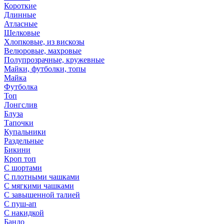
Короткие
Длинные
Атласные
Шелковые
Хлопковые, из вискозы
Велюровые, махровые
Полупрозрачные, кружевные
Майки, футболки, топы
Майка
Футболка
Топ
Лонгслив
Блуза
Тапочки
Купальники
Раздельные
Бикини
Кроп топ
С шортами
С плотными чашками
С мягкими чашками
С завышенной талией
С пуш-ап
С накидкой
Бандо