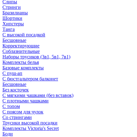
Слипы
Стринги
Бразилианы
Шортики
Хипстеры
Танга
С высокой посадкой
Бесшовные
Корректирующие
Соблазнительные
Наборы трусиков (3в1, 5в1, 7в1)
Комплекты белья
Базовые комплекты
С пуш-ап
С бюстгальтером балконет
Бесшовные
Без косточек
С мягкими чашками (без вставок)
С плотными чашками
С топом
С поясом для чулок
Со стрингами
Трусики высокой посадки
Комплекты Victoria's Secret
Боди