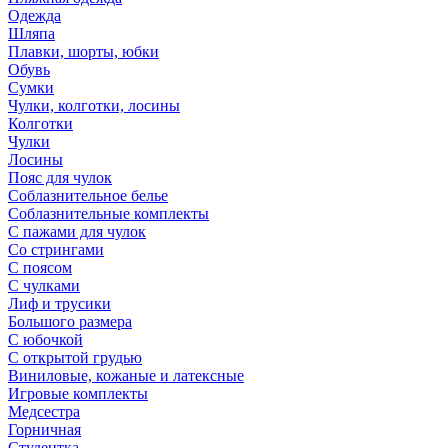
Одежда
Шляпа
Плавки, шорты, юбки
Обувь
Сумки
Чулки, колготки, лосины
Колготки
Чулки
Лосины
Пояс для чулок
Соблазнительное белье
Соблазнительные комплекты
С пажами для чулок
Со стрингами
С поясом
С чулками
Лиф и трусики
Большого размера
С юбочкой
С открытой грудью
Виниловые, кожаные и латексные
Игровые комплекты
Медсестра
Горничная
Студентка