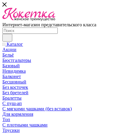
Интернет-магазин представительского класса
Каталог
Акции
Бельё
Бюстгальтеры
Базовый
Невидимка
Балконет
Бесшовный
Без косточек
Без бретелей
Бралетты
С пуш-ап
С мягкими чашками (без вставок)
Для кормления
Топ
С плотными чашками
Трусики