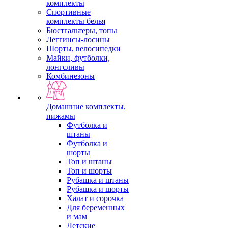
комплекты
Спортивные
комплекты белья
Бюстгальтеры, топы
Леггинсы-лосины
Шорты, велосипедки
Майки, футболки,
лонгсливы
Комбинезоны
Домашние комплекты,
пижамы
Футболка и
штаны
Футболка и
шорты
Топ и штаны
Топ и шорты
Рубашка и штаны
Рубашка и шорты
Халат и сорочка
Для беременных
и мам
Детские