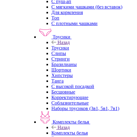
С пуш-ап
С мягкими чашками (без вставок)
Для кормления
Топ
С плотными чашками
Трусики
Назад
Трусики
Слипы
Стринги
Бразилианы
Шортики
Хипстеры
Танга
С высокой посадкой
Бесшовные
Корректирующие
Соблазнительные
Наборы трусиков (3в1, 5в1, 7в1)
Комплекты белья
Назад
Комплекты белья