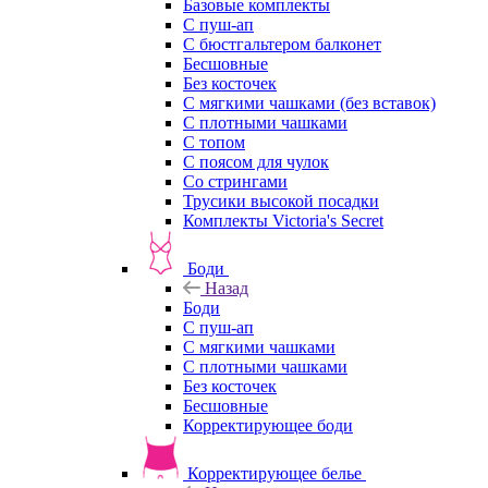
Базовые комплекты
С пуш-ап
С бюстгальтером балконет
Бесшовные
Без косточек
С мягкими чашками (без вставок)
С плотными чашками
С топом
С поясом для чулок
Со стрингами
Трусики высокой посадки
Комплекты Victoria's Secret
Боди
Назад
Боди
С пуш-ап
С мягкими чашками
С плотными чашками
Без косточек
Бесшовные
Корректирующее боди
Корректирующее белье