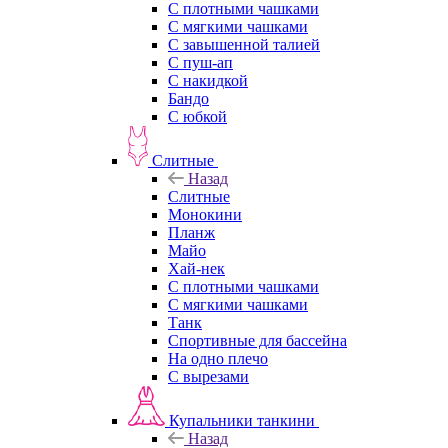
С плотными чашками
С мягкими чашками
С завышенной талией
С пуш-ап
С накидкой
Бандо
С юбкой
Слитные
Назад
Слитные
Монокини
Планж
Майо
Хай-нек
С плотными чашками
С мягкими чашками
Танк
Спортивные для бассейна
На одно плечо
С вырезами
Купальники танкини
Назад