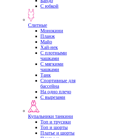
Бандо
С юбкой
Слитные
Монокини
Планж
Майо
Хай-нек
С плотными
чашками
С мягкими
чашками
Танк
Спортивные для
бассейна
На одно плечо
С вырезами
Купальники танкини
Топ и трусики
Топ и шорты
Платье и шорты