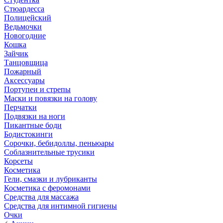
Стюардесса
Полицейский
Ведьмочки
Новогодние
Кошка
Зайчик
Танцовщица
Пожарный
Аксессуары
Портупеи и стрепы
Маски и повязки на голову
Перчатки
Подвязки на ноги
Пикантные боди
Бодистокинги
Сорочки, бебидоллы, пеньюары
Соблазнительные трусики
Корсеты
Косметика
Гели, смазки и лубриканты
Косметика с феромонами
Средства для массажа
Средства для интимной гигиены
Очки