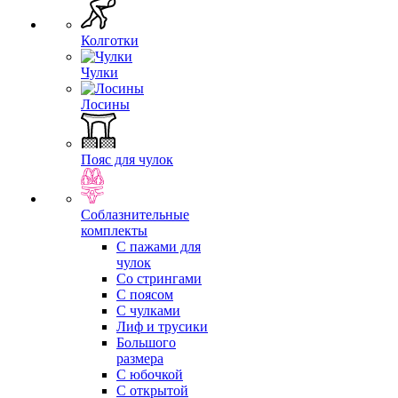
Колготки
Чулки
Лосины
Пояс для чулок
Соблазнительные
комплекты
С пажами для
чулок
Со стрингами
С поясом
С чулками
Лиф и трусики
Большого
размера
С юбочкой
С открытой