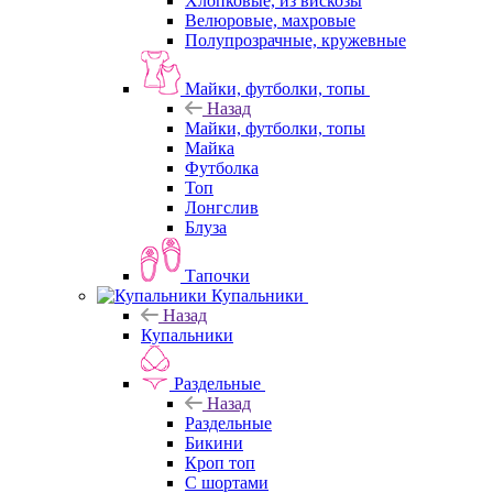
Хлопковые, из вискозы
Велюровые, махровые
Полупрозрачные, кружевные
Майки, футболки, топы
Назад
Майки, футболки, топы
Майка
Футболка
Топ
Лонгслив
Блуза
Тапочки
Купальники
Назад
Купальники
Раздельные
Назад
Раздельные
Бикини
Кроп топ
С шортами