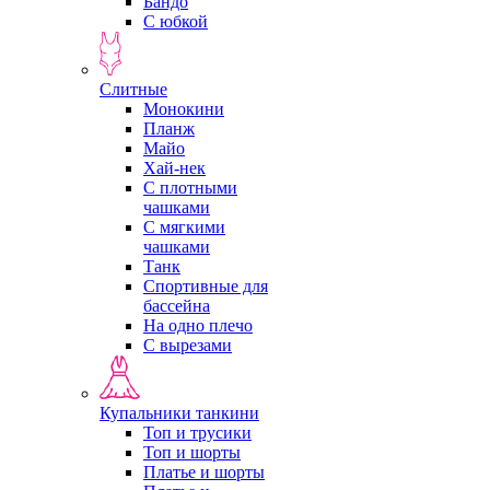
Бандо
С юбкой
Слитные
Монокини
Планж
Майо
Хай-нек
С плотными
чашками
С мягкими
чашками
Танк
Спортивные для
бассейна
На одно плечо
С вырезами
Купальники танкини
Топ и трусики
Топ и шорты
Платье и шорты