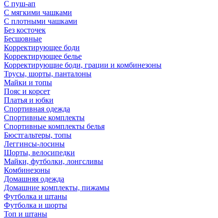
С пуш-ап
С мягкими чашками
С плотными чашками
Без косточек
Бесшовные
Корректирующее боди
Корректирующее белье
Корректирующие боди, грации и комбинезоны
Трусы, шорты, панталоны
Майки и топы
Пояс и корсет
Платья и юбки
Спортивная одежда
Спортивные комплекты
Спортивные комплекты белья
Бюстгальтеры, топы
Леггинсы-лосины
Шорты, велосипедки
Майки, футболки, лонгсливы
Комбинезоны
Домашняя одежда
Домашние комплекты, пижамы
Футболка и штаны
Футболка и шорты
Топ и штаны