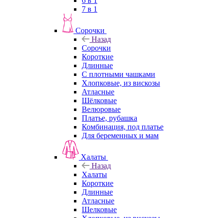
6 в 1
7 в 1
Сорочки
Назад
Сорочки
Короткие
Длинные
С плотными чашками
Хлопковые, из вискозы
Атласные
Шёлковые
Велюровые
Платье, рубашка
Комбинация, под платье
Для беременных и мам
Халаты
Назад
Халаты
Короткие
Длинные
Атласные
Шелковые