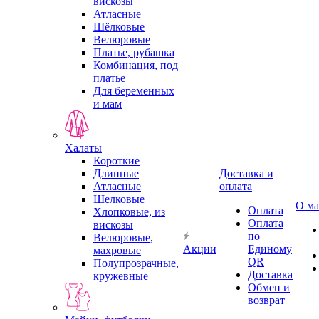
вискозы
Атласные
Шёлковые
Велюровые
Платье, рубашка
Комбинация, под
платье
Для беременных
и мам
Халаты
Короткие
Длинные
Доставка и
Атласные
оплата
Шелковые
О ма
Оплата
Хлопковые, из
Оплата
вискозы
по
Велюровые,
Акции
Единому
махровые
QR
Полупрозрачные,
Доставка
кружевные
Обмен и
возврат