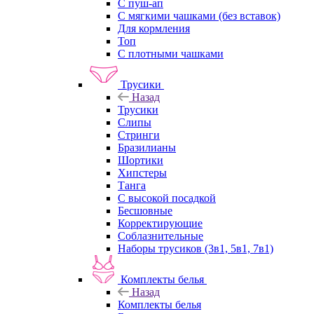
С пуш-ап
С мягкими чашками (без вставок)
Для кормления
Топ
С плотными чашками
Трусики
Назад
Трусики
Слипы
Стринги
Бразилианы
Шортики
Хипстеры
Танга
С высокой посадкой
Бесшовные
Корректирующие
Соблазнительные
Наборы трусиков (3в1, 5в1, 7в1)
Комплекты белья
Назад
Комплекты белья