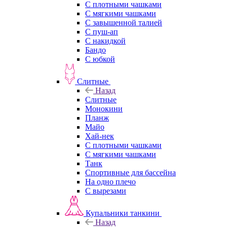
С плотными чашками
С мягкими чашками
С завышенной талией
С пуш-ап
С накидкой
Бандо
С юбкой
Слитные
Назад
Слитные
Монокини
Планж
Майо
Хай-нек
С плотными чашками
С мягкими чашками
Танк
Спортивные для бассейна
На одно плечо
С вырезами
Купальники танкини
Назад