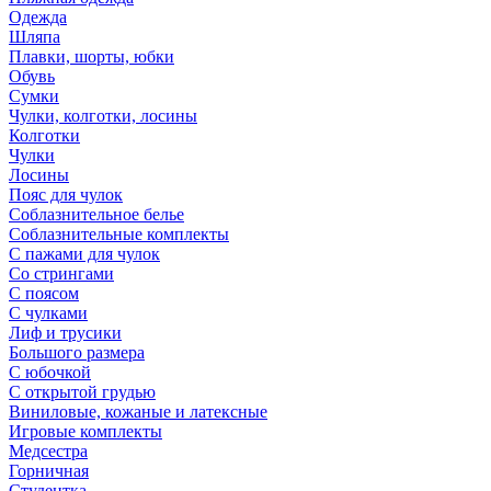
Одежда
Шляпа
Плавки, шорты, юбки
Обувь
Сумки
Чулки, колготки, лосины
Колготки
Чулки
Лосины
Пояс для чулок
Соблазнительное белье
Соблазнительные комплекты
С пажами для чулок
Со стрингами
С поясом
С чулками
Лиф и трусики
Большого размера
С юбочкой
С открытой грудью
Виниловые, кожаные и латексные
Игровые комплекты
Медсестра
Горничная
Студентка