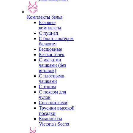
Комплекты белья
Базовые
комплекты
С пуш-ап
С бюстгальтером
балконет
Бесшовные
Без косточек
С мягкими
чашками (без
вставок)
С плотными
чашками
С топом
С поясом для
чулок
Со стрингами
Трусики высокой
посадки
Комплекты
Victoria's Secret