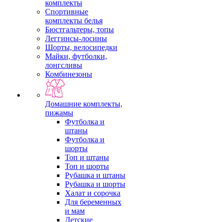
комплекты
Спортивные
комплекты белья
Бюстгальтеры, топы
Леггинсы-лосины
Шорты, велосипедки
Майки, футболки,
лонгсливы
Комбинезоны
Домашние комплекты,
пижамы
Футболка и
штаны
Футболка и
шорты
Топ и штаны
Топ и шорты
Рубашка и штаны
Рубашка и шорты
Халат и сорочка
Для беременных
и мам
Детские