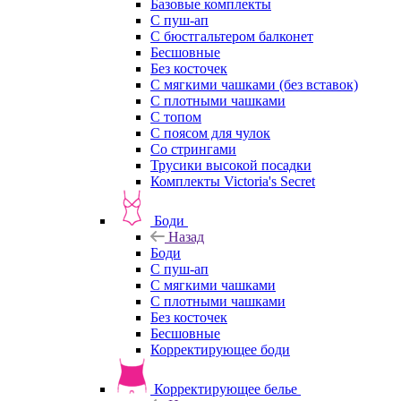
Базовые комплекты
С пуш-ап
С бюстгальтером балконет
Бесшовные
Без косточек
С мягкими чашками (без вставок)
С плотными чашками
С топом
С поясом для чулок
Со стрингами
Трусики высокой посадки
Комплекты Victoria's Secret
Боди
Назад
Боди
С пуш-ап
С мягкими чашками
С плотными чашками
Без косточек
Бесшовные
Корректирующее боди
Корректирующее белье