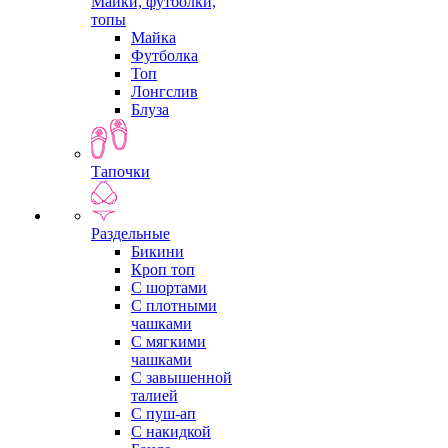
Майки, футболки,
топы
Майка
Футболка
Топ
Лонгслив
Блуза
Тапочки
Раздельные
Бикини
Кроп топ
С шортами
С плотными
чашками
С мягкими
чашками
С завышенной
талией
С пуш-ап
С накидкой