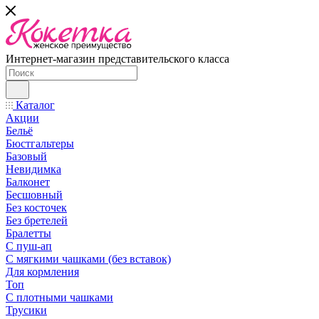
Интернет-магазин представительского класса
Каталог
Акции
Бельё
Бюстгальтеры
Базовый
Невидимка
Балконет
Бесшовный
Без косточек
Без бретелей
Бралетты
С пуш-ап
С мягкими чашками (без вставок)
Для кормления
Топ
С плотными чашками
Трусики