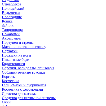
Стюардесса
Полицейский
Ведьмочки
Новогодние
Кошка
Зайчик
Танцовщица
Пожарный
Аксессуары
Портупеи и стрепы
Маски и повязки на голову
Перчатки
Подвязки на ноги
Пикантные боди
Бодистокинги
Сорочки, бебидоллы, пеньюары
Соблазнительные трусики
Корсеты
Косметика
Гели, смазки и лубриканты
Косметика с феромонами
Средства для массажа
Средства для интимной гигиены
Очки