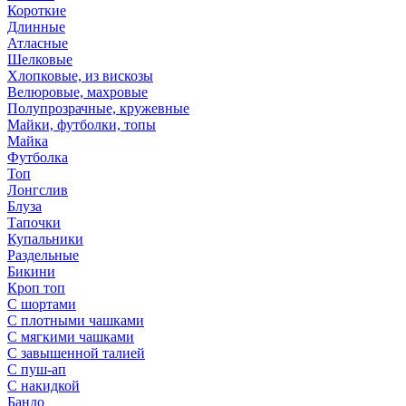
Короткие
Длинные
Атласные
Шелковые
Хлопковые, из вискозы
Велюровые, махровые
Полупрозрачные, кружевные
Майки, футболки, топы
Майка
Футболка
Топ
Лонгслив
Блуза
Тапочки
Купальники
Раздельные
Бикини
Кроп топ
С шортами
С плотными чашками
С мягкими чашками
С завышенной талией
С пуш-ап
С накидкой
Бандо