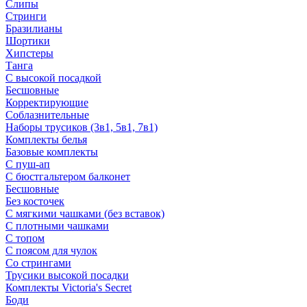
Слипы
Стринги
Бразилианы
Шортики
Хипстеры
Танга
С высокой посадкой
Бесшовные
Корректирующие
Соблазнительные
Наборы трусиков (3в1, 5в1, 7в1)
Комплекты белья
Базовые комплекты
С пуш-ап
С бюстгальтером балконет
Бесшовные
Без косточек
С мягкими чашками (без вставок)
С плотными чашками
С топом
С поясом для чулок
Со стрингами
Трусики высокой посадки
Комплекты Victoria's Secret
Боди