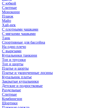
С юбкой
Слитные
Монокини
Планж
Майо
Хай-нек
С плотными чашками
С мягкими чашками
Танк
Спортивные для бассейна
На одно плечо
С вырезами
Купальники танкини
Топ и трусики
Топ и шорты
Платье и шорты
Платье и укороченные лосины
Купальник платье
Закрытые купальники
Детские и подростковые
Раздельные
Слитные
Комбинезон
Шортики
Пляжная одежда