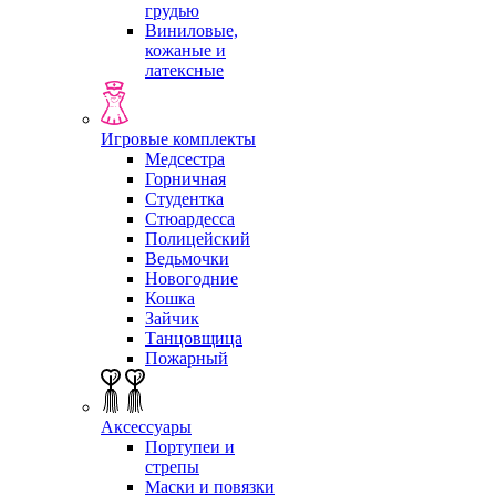
грудью
Виниловые,
кожаные и
латексные
Игровые комплекты
Медсестра
Горничная
Студентка
Стюардесса
Полицейский
Ведьмочки
Новогодние
Кошка
Зайчик
Танцовщица
Пожарный
Аксессуары
Портупеи и
стрепы
Маски и повязки