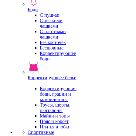
Боди
С пуш-ап
С мягкими
чашками
С плотными
чашками
Без косточек
Бесшовные
Корректирующее
боди
Корректирующее белье
Корректирующие
боди, грации и
комбинезоны
Трусы, шорты,
панталоны
Майки и топы
Пояс и корсет
Платья и юбки
Спортивные