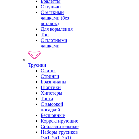
Бралетты
С пуш-ап
С мягкими
чашками (без
вставок)
Для кормления
Топ
С плотными
чашками
Трусики
Слипы
Стринги
Бразилианы
Шортики
Хипстеры
Танга
С высокой
посадкой
Бесшовные
Корректирующие
Соблазнительные
Наборы трусиков
(3в1, 5в1, 7в1)