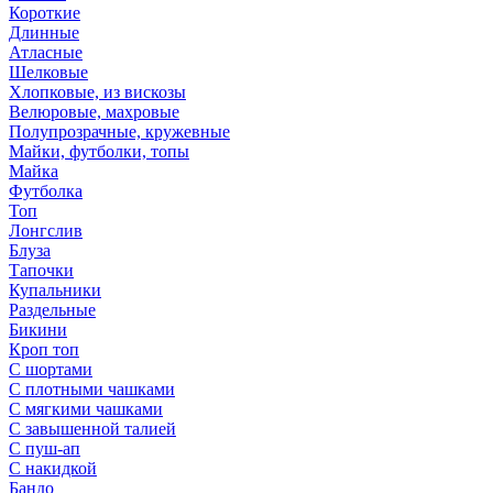
Короткие
Длинные
Атласные
Шелковые
Хлопковые, из вискозы
Велюровые, махровые
Полупрозрачные, кружевные
Майки, футболки, топы
Майка
Футболка
Топ
Лонгслив
Блуза
Тапочки
Купальники
Раздельные
Бикини
Кроп топ
С шортами
С плотными чашками
С мягкими чашками
С завышенной талией
С пуш-ап
С накидкой
Бандо