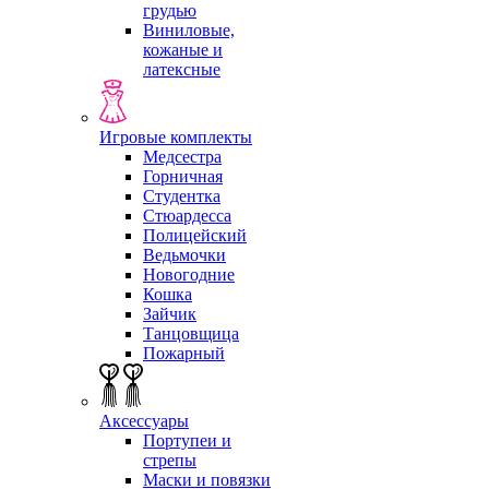
грудью
Виниловые,
кожаные и
латексные
Игровые комплекты
Медсестра
Горничная
Студентка
Стюардесса
Полицейский
Ведьмочки
Новогодние
Кошка
Зайчик
Танцовщица
Пожарный
Аксессуары
Портупеи и
стрепы
Маски и повязки