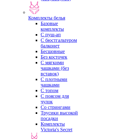
Комплекты белья
Базовые
комплекты
С пуш-ап
С бюстгальтером
балконет
Бесшовные
Без косточек
С мягкими
чашками (без
вставок)
С плотными
чашками
С топом
С поясом для
чулок
Со стрингами
Трусики высокой
посадки
Комплекты
Victoria's Secret