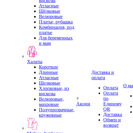
вискозы
Атласные
Шёлковые
Велюровые
Платье, рубашка
Комбинация, под
платье
Для беременных
и мам
Халаты
Короткие
Длинные
Доставка и
Атласные
оплата
Шелковые
О ма
Оплата
Хлопковые, из
Оплата
вискозы
по
Велюровые,
Акции
Единому
махровые
QR
Полупрозрачные,
Доставка
кружевные
Обмен и
возврат