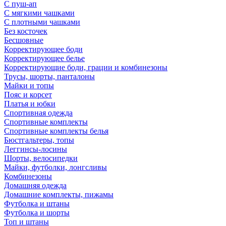
С пуш-ап
С мягкими чашками
С плотными чашками
Без косточек
Бесшовные
Корректирующее боди
Корректирующее белье
Корректирующие боди, грации и комбинезоны
Трусы, шорты, панталоны
Майки и топы
Пояс и корсет
Платья и юбки
Спортивная одежда
Спортивные комплекты
Спортивные комплекты белья
Бюстгальтеры, топы
Леггинсы-лосины
Шорты, велосипедки
Майки, футболки, лонгсливы
Комбинезоны
Домашняя одежда
Домашние комплекты, пижамы
Футболка и штаны
Футболка и шорты
Топ и штаны