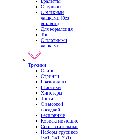
Бралетты
С пуш-ап
С мягкими
чашками (без
вставок)
Для кормления
Топ
С плотными
чашками
Трусики
Слипы
Стринги
Бразилианы
Шортики
Хипстеры
Танга
С высокой
посадкой
Бесшовные
Корректирующие
Соблазнительные
Наборы трусиков
(3в1, 5в1, 7в1)