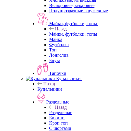
Хлопковые, из вискозы
Велюровые, махровые
Полупрозрачные, кружевные
Майки, футболки, топы
Назад
Майки, футболки, топы
Майка
Футболка
Топ
Лонгслив
Блуза
Тапочки
Купальники
Назад
Купальники
Раздельные
Назад
Раздельные
Бикини
Кроп топ
С шортами