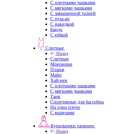
С плотными чашками
С мягкими чашками
С завышенной талией
С пуш-ап
С накидкой
Бандо
С юбкой
Слитные
Назад
Слитные
Монокини
Планж
Майо
Хай-нек
С плотными чашками
С мягкими чашками
Танк
Спортивные для бассейна
На одно плечо
С вырезами
Купальники танкини
Назад