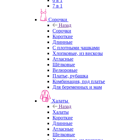
6 в 1
7 в 1
Сорочки
Назад
Сорочки
Короткие
Длинные
С плотными чашками
Хлопковые, из вискозы
Атласные
Шёлковые
Велюровые
Платье, рубашка
Комбинация, под платье
Для беременных и мам
Халаты
Назад
Халаты
Короткие
Длинные
Атласные
Шелковые