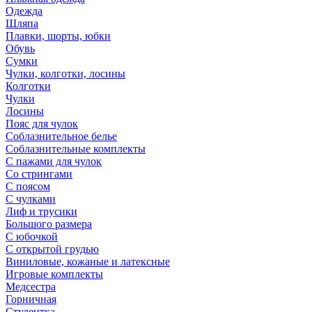
Одежда
Шляпа
Плавки, шорты, юбки
Обувь
Сумки
Чулки, колготки, лосины
Колготки
Чулки
Лосины
Пояс для чулок
Соблазнительное белье
Соблазнительные комплекты
С пажами для чулок
Со стрингами
С поясом
С чулками
Лиф и трусики
Большого размера
С юбочкой
С открытой грудью
Виниловые, кожаные и латексные
Игровые комплекты
Медсестра
Горничная
Студентка