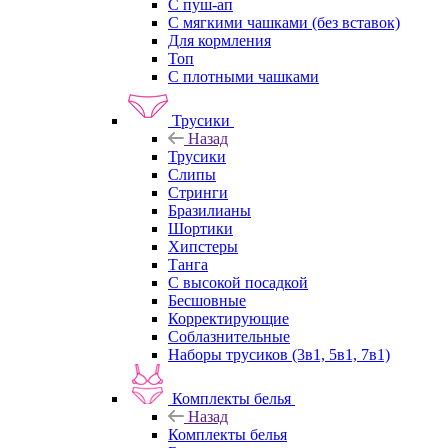
С пуш-ап
С мягкими чашками (без вставок)
Для кормления
Топ
С плотными чашками
Трусики
Назад
Трусики
Слипы
Стринги
Бразилианы
Шортики
Хипстеры
Танга
С высокой посадкой
Бесшовные
Корректирующие
Соблазнительные
Наборы трусиков (3в1, 5в1, 7в1)
Комплекты белья
Назад
Комплекты белья