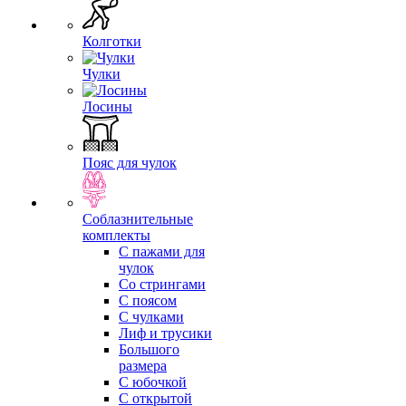
Колготки
Чулки
Лосины
Пояс для чулок
Соблазнительные
комплекты
С пажами для
чулок
Со стрингами
С поясом
С чулками
Лиф и трусики
Большого
размера
С юбочкой
С открытой