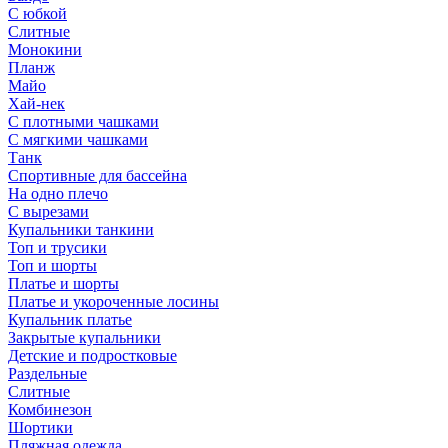
С юбкой
Слитные
Монокини
Планж
Майо
Хай-нек
С плотными чашками
С мягкими чашками
Танк
Спортивные для бассейна
На одно плечо
С вырезами
Купальники танкини
Топ и трусики
Топ и шорты
Платье и шорты
Платье и укороченные лосины
Купальник платье
Закрытые купальники
Детские и подростковые
Раздельные
Слитные
Комбинезон
Шортики
Пляжная одежда