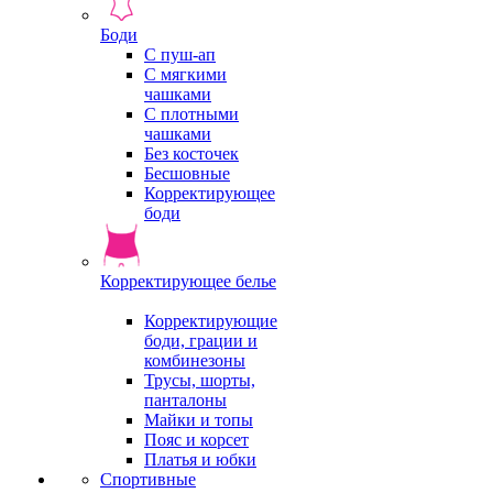
Боди
С пуш-ап
С мягкими
чашками
С плотными
чашками
Без косточек
Бесшовные
Корректирующее
боди
Корректирующее белье
Корректирующие
боди, грации и
комбинезоны
Трусы, шорты,
панталоны
Майки и топы
Пояс и корсет
Платья и юбки
Спортивные