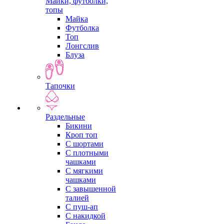
Майки, футболки,
топы
Майка
Футболка
Топ
Лонгслив
Блуза
Тапочки
Раздельные
Бикини
Кроп топ
С шортами
С плотными
чашками
С мягкими
чашками
С завышенной
талией
С пуш-ап
С накидкой