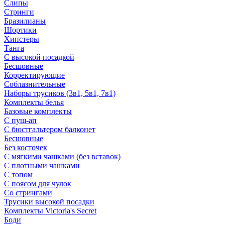
Слипы
Стринги
Бразилианы
Шортики
Хипстеры
Танга
С высокой посадкой
Бесшовные
Корректирующие
Соблазнительные
Наборы трусиков (3в1, 5в1, 7в1)
Комплекты белья
Базовые комплекты
С пуш-ап
С бюстгальтером балконет
Бесшовные
Без косточек
С мягкими чашками (без вставок)
С плотными чашками
С топом
С поясом для чулок
Со стрингами
Трусики высокой посадки
Комплекты Victoria's Secret
Боди