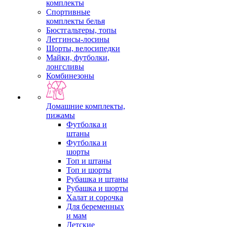
комплекты
Спортивные
комплекты белья
Бюстгальтеры, топы
Леггинсы-лосины
Шорты, велосипедки
Майки, футболки,
лонгсливы
Комбинезоны
Домашние комплекты,
пижамы
Футболка и
штаны
Футболка и
шорты
Топ и штаны
Топ и шорты
Рубашка и штаны
Рубашка и шорты
Халат и сорочка
Для беременных
и мам
Детские