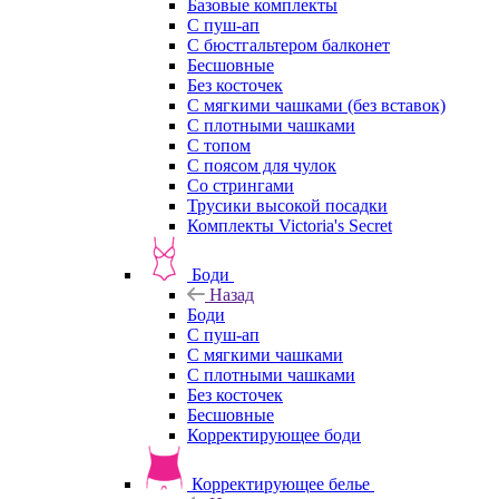
Базовые комплекты
С пуш-ап
С бюстгальтером балконет
Бесшовные
Без косточек
С мягкими чашками (без вставок)
С плотными чашками
С топом
С поясом для чулок
Со стрингами
Трусики высокой посадки
Комплекты Victoria's Secret
Боди
Назад
Боди
С пуш-ап
С мягкими чашками
С плотными чашками
Без косточек
Бесшовные
Корректирующее боди
Корректирующее белье