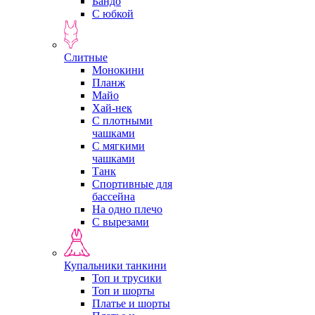
Бандо
С юбкой
Слитные
Монокини
Планж
Майо
Хай-нек
С плотными
чашками
С мягкими
чашками
Танк
Спортивные для
бассейна
На одно плечо
С вырезами
Купальники танкини
Топ и трусики
Топ и шорты
Платье и шорты