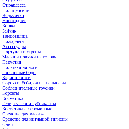
Стюардесса
Полицейский
Ведьмочки
Новогодние
Кошка
Зайчик
Танцовщица
Пожарный
Аксессуары
Портупеи и стрепы
Маски и повязки на голову
Перчатки
Подвязки на ноги
Пикантные боди
Бодистокинги
Сорочки, бебидоллы, пеньюары
Соблазнительные трусики
Корсеты
Косметика
Гели, смазки и лубриканты
Косметика с феромонами
Средства для массажа
Средства для интимной гигиены
Очки